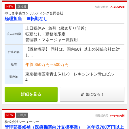
NEW
正社員
情報提供元
やしま事務コンサルティング合同会社
経理担当 ※転勤なし
土日祝休み
急募（締め切り間近）
転勤なし・勤務地限定
求人の特徴
管理職・マネージャー職採用
【職務概要】 同社は、国内50社以上の関係会社に対
仕事内容
し...
年収 350万円～500万円
給与
東京都港区南青山5-11-9 レキシントン青山ビル
勤務地
4...
詳細を見る
気になる！
NEW
正社員
情報提供元
株式会社シーユーシー
管理部長候補（医療機関向け支援事業） ※年収700万円以上