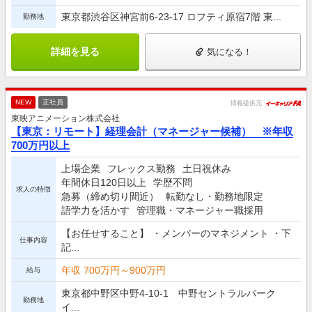
東京都渋谷区神宮前6-23-17 ロフティ原宿7階 東...
勤務地
詳細を見る
気になる！
NEW
正社員
情報提供元
東映アニメーション株式会社
【東京：リモート】経理会計（マネージャー候補） ※年収
700万円以上
上場企業
フレックス勤務
土日祝休み
年間休日120日以上
学歴不問
求人の特徴
急募（締め切り間近）
転勤なし・勤務地限定
語学力を活かす
管理職・マネージャー職採用
【お任せすること】 ・メンバーのマネジメント ・下
仕事内容
記...
年収 700万円～900万円
給与
東京都中野区中野4-10-1 中野セントラルパーク
勤務地
イ...