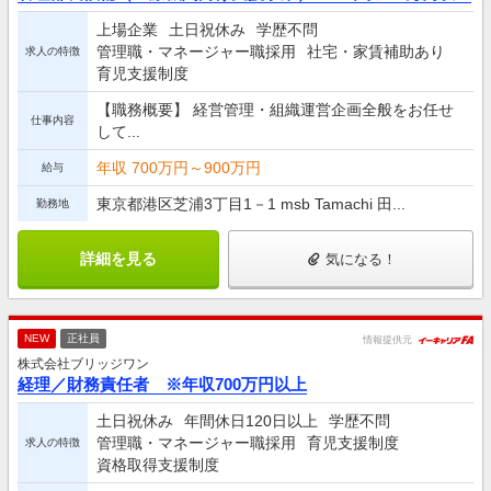
上場企業
土日祝休み
学歴不問
管理職・マネージャー職採用
社宅・家賃補助あり
求人の特徴
育児支援制度
【職務概要】 経営管理・組織運営企画全般をお任せ
仕事内容
して...
年収 700万円～900万円
給与
東京都港区芝浦3丁目1－1 msb Tamachi 田...
勤務地
詳細を見る
気になる！
NEW
正社員
情報提供元
株式会社ブリッジワン
経理／財務責任者 ※年収700万円以上
土日祝休み
年間休日120日以上
学歴不問
管理職・マネージャー職採用
育児支援制度
求人の特徴
資格取得支援制度