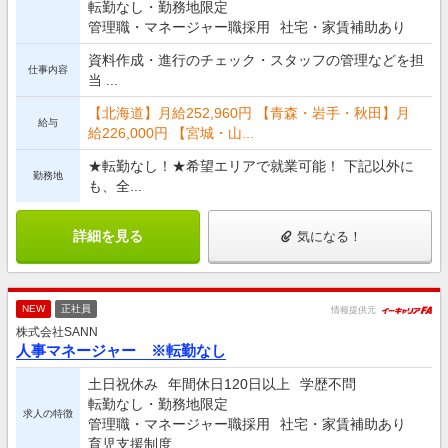
転勤なし・勤務地限定
管理職・マネージャー職採用
社宅・家賃補助あり
資料作成・進行のチェック・スタッフの管理などを担
仕事内容
当 ...
【北海道】月給252,960円 【青森・岩手・秋田】月
給与
給226,000円 【宮城・山...
★転勤なし！★希望エリアで就業可能！ 下記以外に
勤務地
も、全...
詳細を見る
気になる！
NEW
正社員
情報提供元
株式会社SANN
人事マネージャー ※転勤なし
土日祝休み
年間休日120日以上
学歴不問
転勤なし・勤務地限定
求人の特徴
管理職・マネージャー職採用
社宅・家賃補助あり
育児支援制度