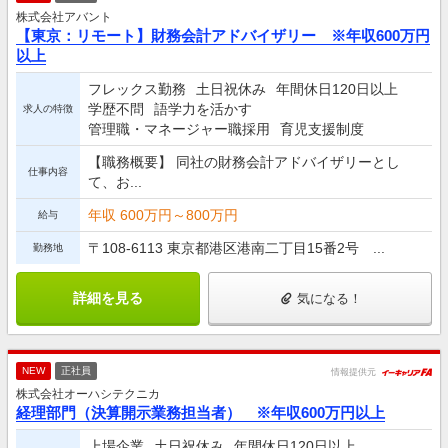
株式会社アバント
【東京：リモート】財務会計アドバイザリー ※年収600万円
以上
フレックス勤務
土日祝休み
年間休日120日以上
学歴不問
語学力を活かす
求人の特徴
管理職・マネージャー職採用
育児支援制度
【職務概要】 同社の財務会計アドバイザリーとし
仕事内容
て、お...
年収 600万円～800万円
給与
〒108-6113 東京都港区港南二丁目15番2号 ...
勤務地
詳細を見る
気になる！
NEW
正社員
情報提供元
株式会社オーハシテクニカ
経理部門（決算開示業務担当者） ※年収600万円以上
上場企業
土日祝休み
年間休日120日以上