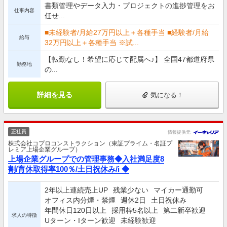
書類管理やデータ入力・プロジェクトの進捗管理をお
仕事内容
任せ...
■未経験者/月給27万円以上＋各種手当 ■経験者/月給
給与
32万円以上＋各種手当 ※試...
【転勤なし！希望に応じて配属へ♪】 全国47都道府県
勤務地
の...
詳細を見る
気になる！
正社員
情報提供元
株式会社コプロコンストラクション（東証プライム・名証プ
レミア上場企業グループ）
上場企業グループでの管理事務◆入社満足度8
割/育休取得率100％/土日祝休み/i ◆
2年以上連続売上UP
残業少ない
マイカー通勤可
オフィス内分煙・禁煙
週休2日
土日祝休み
年間休日120日以上
採用枠5名以上
第二新卒歓迎
求人の特徴
Uターン・Iターン歓迎
未経験歓迎