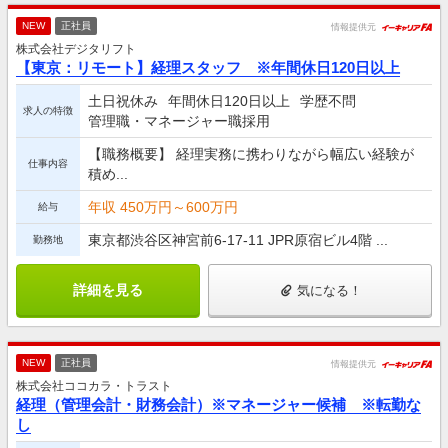
NEW
正社員
情報提供元
株式会社デジタリフト
【東京：リモート】経理スタッフ ※年間休日120日以上
土日祝休み
年間休日120日以上
学歴不問
求人の特徴
管理職・マネージャー職採用
【職務概要】 経理実務に携わりながら幅広い経験が
仕事内容
積め...
年収 450万円～600万円
給与
東京都渋谷区神宮前6-17-11 JPR原宿ビル4階 ...
勤務地
詳細を見る
気になる！
NEW
正社員
情報提供元
株式会社ココカラ・トラスト
経理（管理会計・財務会計）※マネージャー候補 ※転勤な
し