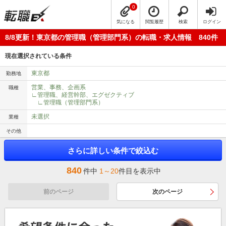
0
気になる
閲覧履歴
検索
ログイン
8/8更新！東京都の管理職（管理部門系）の転職・求人情報 840件
現在選択されている条件
東京都
勤務地
営業、事務、企画系
職種
∟管理職、経営幹部、エグゼクティブ
∟管理職（管理部門系）
未選択
業種
その他
さらに詳しい条件で絞込む
840
件中
1～20
件目を表示中
前のページ
次のページ