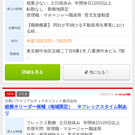
残業少ない
土日祝休み
年間休日120日以上
転勤なし・勤務地限定
求人の特徴
管理職・マネージャー職採用
育児支援制度
【職務概要】 同社が手掛ける不動産再生事業におけ
仕事内容
る経...
年収 550万円～750万円
給与
東京都中央区京橋二丁目8番1号 八重洲中央ビル 7階
勤務地
...
詳細を見る
気になる！
NEW
正社員
情報提供元
大和ハウスリアルティマネジメント株式会社
総務※リーダー候補（地域限定） ※フレックスタイム制あ
り
フレックス勤務
土日祝休み
年間休日120日以上
学歴不問
管理職・マネージャー職採用
求人の特徴
社宅・家賃補助あり
育児支援制度