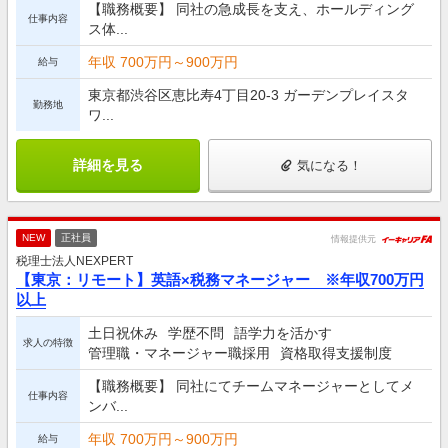
【職務概要】 同社の急成長を支え、ホールディング
仕事内容
ス体...
年収 700万円～900万円
給与
東京都渋谷区恵比寿4丁目20-3 ガーデンプレイスタ
勤務地
ワ...
詳細を見る
気になる！
NEW
正社員
情報提供元
税理士法人NEXPERT
【東京：リモート】英語×税務マネージャー ※年収700万円
以上
土日祝休み
学歴不問
語学力を活かす
求人の特徴
管理職・マネージャー職採用
資格取得支援制度
【職務概要】 同社にてチームマネージャーとしてメ
仕事内容
ンバ...
年収 700万円～900万円
給与