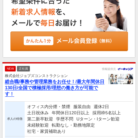
NEW
正社員
情報提供元
株式会社ジョブズコンストラクション
総合職/事務や管理業務をお任せ！/最大年間休日
130日/全国で積極採用/理想の働き方が可能で
す！
オフィス内分煙・禁煙
服装自由
週休2日
土日祝休み
年間休日120日以上
採用枠5名以上
第二新卒歓迎
学歴不問
Uターン・Iターン歓迎
求人の特徴
未経験歓迎
転勤なし・勤務地限定
社宅・家賃補助あり