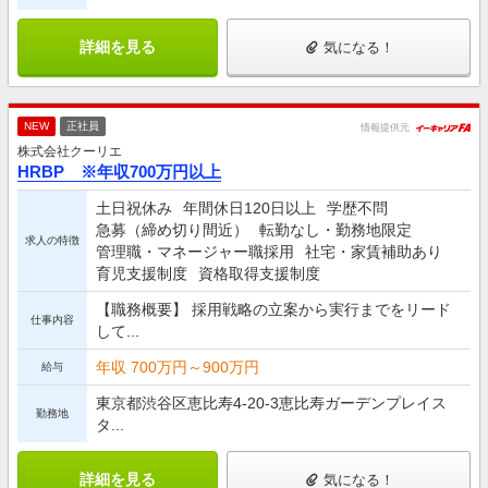
詳細を見る
気になる！
NEW
正社員
情報提供元
株式会社クーリエ
HRBP ※年収700万円以上
土日祝休み
年間休日120日以上
学歴不問
急募（締め切り間近）
転勤なし・勤務地限定
求人の特徴
管理職・マネージャー職採用
社宅・家賃補助あり
育児支援制度
資格取得支援制度
【職務概要】 採用戦略の立案から実行までをリード
仕事内容
して...
年収 700万円～900万円
給与
東京都渋谷区恵比寿4-20-3恵比寿ガーデンプレイス
勤務地
タ...
詳細を見る
気になる！