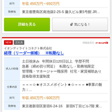
年収 450万円～650万円
給与
東京都豊島区南池袋2-25-5 藤久ビル東5号館 JR...
勤務地
詳細を見る
気になる！
NEW
正社員
情報提供元
イオンディライトコネクト株式会社
経理（リーダー候補） ※転勤なし
土日祝休み
年間休日120日以上
学歴不問
急募（締め切り間近）
転勤なし・勤務地限定
求人の特徴
管理職・マネージャー職採用
社宅・家賃補助あり
資格取得支援制度
＝＝＝☆★オススメポイント★☆＝＝＝ ■事業の魅
仕事内容
力：...
年収 450万円～600万円
給与
東京都新宿区新宿6-24-16 新宿6丁目ビル7階 東...
勤務地