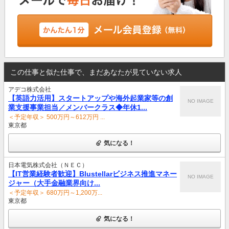
この仕事と似た仕事で、まだあなたが見ていない求人
アデコ株式会社
【英語力活用】スタートアップや海外起業家等の創
NO IMAGE
業支援事業担当／メンバークラス◆年休1...
＜予定年収＞ 500万円～612万円 ...
東京都
気になる！
日本電気株式会社（ＮＥＣ）
【IT営業経験者歓迎】Blustellarビジネス推進マネー
NO IMAGE
ジャー（大手金融業界向け...
＜予定年収＞ 680万円～1,200万...
東京都
気になる！