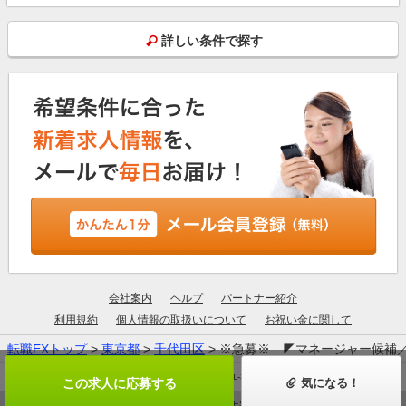
詳しい条件で探す
会社案内
ヘルプ
パートナー紹介
利用規約
個人情報の取扱いについて
お祝い金に関して
転職EXトップ
>
東京都
>
千代田区
> ※急募※ ◤マネージャー候補
厚生労働大臣許可：13-ユ-305190
この求人に応募する
気になる！
© ZIGExN ALL RIGHTS RESERVED.