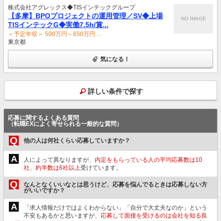
株式会社アグレックス◆TISインテックグループ
【多摩】BPOプロジェクトの運用管理／SV◆上場
NO IMAGE
TISインテックG◆実働7.5h/賞...
＜予定年収＞ 500万円～650万円 ...
東京都
気になる！
詳しい条件で探す
応募に関するよくある質問
（転職EXによく寄せられる一般的な質問）
Q
他の人は何社くらい応募していますか？
A
人によって異なりますが、
内定をもらっている人の平均応募数は10
社、約半数は6社以上
受けています。
Q
なんとなくいいなとは思うけど、応募を悩んでるときは応募しない方
がいいですか？
A
「求人情報だけではよくわからない」「自分で大丈夫なのか」という
不安もあるかと思いますが、
応募して面接を受けるのは会社を知る良