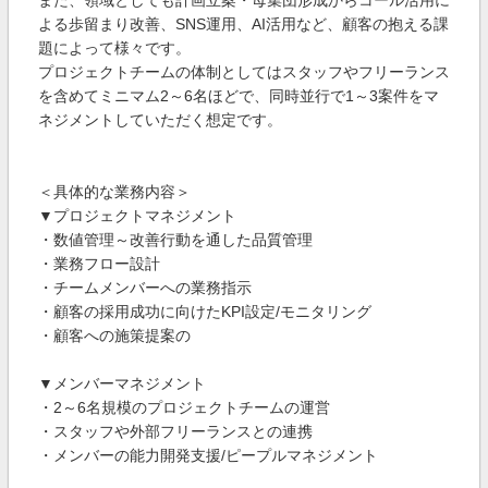
また、領域としても計画立案・母集団形成からコール活用に
よる歩留まり改善、SNS運用、AI活用など、顧客の抱える課
題によって様々です。
プロジェクトチームの体制としてはスタッフやフリーランス
を含めてミニマム2～6名ほどで、同時並行で1～3案件をマ
ネジメントしていただく想定です。
＜具体的な業務内容＞
▼プロジェクトマネジメント
・数値管理～改善行動を通した品質管理
・業務フロー設計
・チームメンバーへの業務指示
・顧客の採用成功に向けたKPI設定/モニタリング
・顧客への施策提案の
▼メンバーマネジメント
・2～6名規模のプロジェクトチームの運営
・スタッフや外部フリーランスとの連携
・メンバーの能力開発支援/ピープルマネジメント