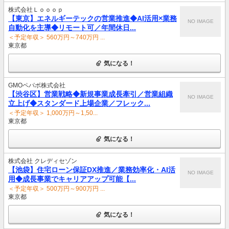
株式会社Ｌｏｏｏｐ
【東京】エネルギーテックの営業推進◆AI活用×業務
NO IMAGE
自動化を主導◆リモート可／年間休日...
＜予定年収＞ 560万円～740万円 ...
東京都
気になる！
GMOペパボ株式会社
【渋谷区】営業戦略◆新規事業成長牽引／営業組織
NO IMAGE
立上げ◆スタンダード上場企業／フレック...
＜予定年収＞ 1,000万円～1,50...
東京都
気になる！
株式会社 クレディセゾン
【池袋】住宅ローン保証DX推進／業務効率化・AI活
NO IMAGE
用◆成長事業でキャリアアップ可能【...
＜予定年収＞ 500万円～900万円 ...
東京都
気になる！