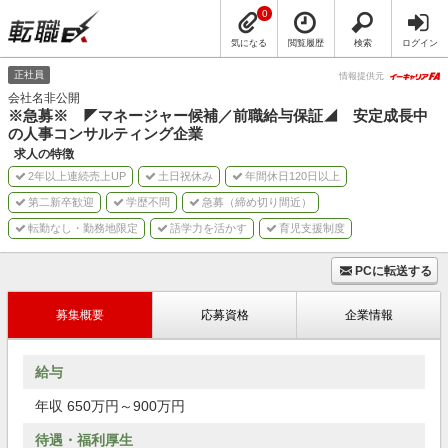
0
気になる
閲覧履歴
検索
ログイン
正社員
情報提供元
会社名非公開
※急募※ ◤マネージャー候補／前職給与保証◢ 安定成長中
の人事コンサルティング企業
求人の特徴
2年以上連続売上UP
土日祝休み
年間休日120日以上
第二新卒歓迎
学歴不問
急募（締め切り間近）
転勤なし・勤務地限定
語学力を活かす
育児支援制度
PCに転送する
募集概要
応募資格
企業情報
給与
年収 650万円～900万円
待遇・福利厚生