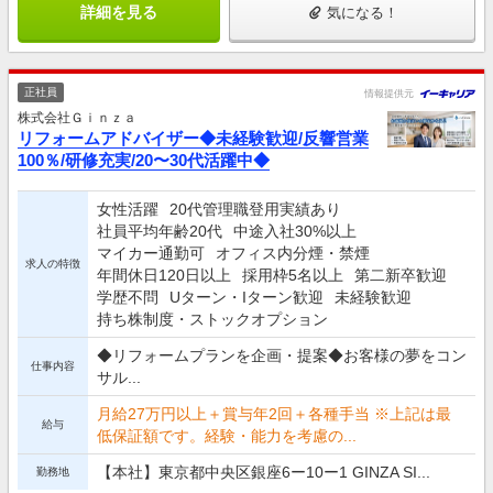
詳細を見る
気になる！
正社員
情報提供元
株式会社Ｇｉｎｚａ
リフォームアドバイザー◆未経験歓迎/反響営業
100％/研修充実/20〜30代活躍中◆
女性活躍
20代管理職登用実績あり
社員平均年齢20代
中途入社30%以上
マイカー通勤可
オフィス内分煙・禁煙
求人の特徴
年間休日120日以上
採用枠5名以上
第二新卒歓迎
学歴不問
Uターン・Iターン歓迎
未経験歓迎
持ち株制度・ストックオプション
◆リフォームプランを企画・提案◆お客様の夢をコン
仕事内容
サル...
月給27万円以上＋賞与年2回＋各種手当 ※上記は最
給与
低保証額です。経験・能力を考慮の...
【本社】東京都中央区銀座6ー10ー1 GINZA SI...
勤務地