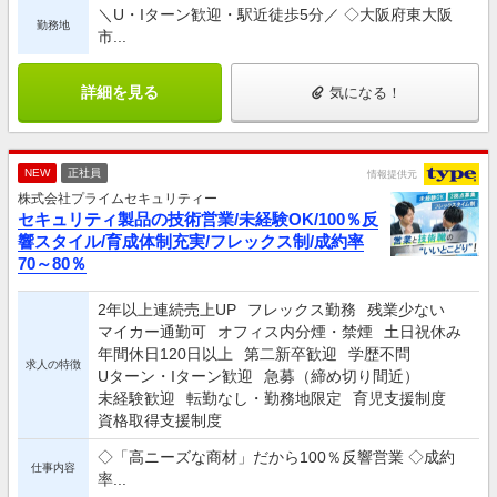
＼U・Iターン歓迎・駅近徒歩5分／ ◇大阪府東大阪
勤務地
市...
詳細を見る
気になる！
NEW
正社員
情報提供元
株式会社プライムセキュリティー
セキュリティ製品の技術営業/未経験OK/100％反
響スタイル/育成体制充実/フレックス制/成約率
70～80％
2年以上連続売上UP
フレックス勤務
残業少ない
マイカー通勤可
オフィス内分煙・禁煙
土日祝休み
年間休日120日以上
第二新卒歓迎
学歴不問
求人の特徴
Uターン・Iターン歓迎
急募（締め切り間近）
未経験歓迎
転勤なし・勤務地限定
育児支援制度
資格取得支援制度
◇「高ニーズな商材」だから100％反響営業 ◇成約
仕事内容
率...