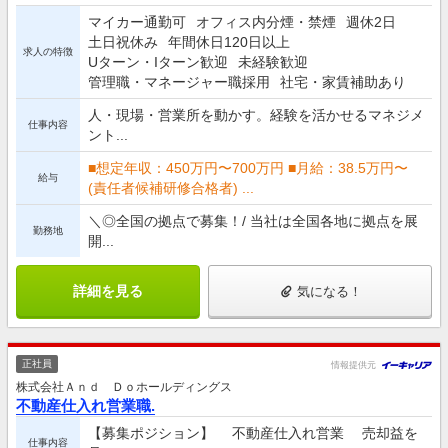
マイカー通勤可
オフィス内分煙・禁煙
週休2日
土日祝休み
年間休日120日以上
求人の特徴
Uターン・Iターン歓迎
未経験歓迎
管理職・マネージャー職採用
社宅・家賃補助あり
人・現場・営業所を動かす。経験を活かせるマネジメ
仕事内容
ント...
■想定年収：450万円〜700万円 ■月給：38.5万円〜
給与
(責任者候補研修合格者) ...
＼◎全国の拠点で募集！/ 当社は全国各地に拠点を展
勤務地
開...
詳細を見る
気になる！
正社員
情報提供元
株式会社Ａｎｄ Ｄｏホールディングス
不動産仕入れ営業職.
【募集ポジション】 不動産仕入れ営業 売却益を
仕事内容