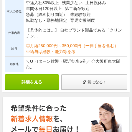
中途入社30%以上
残業少ない
土日祝休み
年間休日120日以上
第二新卒歓迎
求人の特徴
急募（締め切り間近）
未経験歓迎
転勤なし・勤務地限定
育児支援制度
【具体的には…】 自社ブランド製品である「クリン
仕事内容
チン...
◎月給250,000円～350,000円（一律手当を含む）
給与
※給与は経験・能力等を考...
＼U・Iターン歓迎・駅近徒歩5分／ ◇大阪府東大阪
勤務地
市...
詳細を見る
気になる！