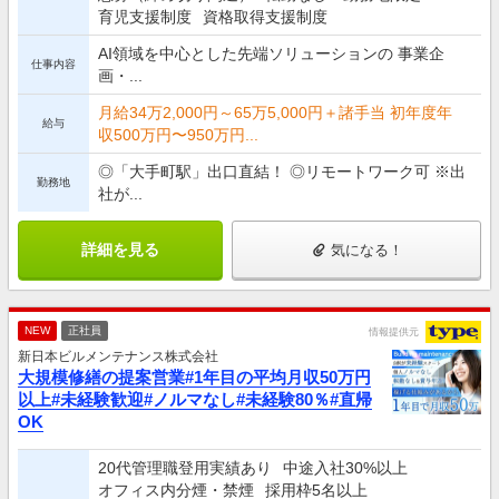
育児支援制度
資格取得支援制度
AI領域を中心とした先端ソリューションの 事業企
仕事内容
画・...
月給34万2,000円～65万5,000円＋諸手当 初年度年
給与
収500万円〜950万円...
◎「大手町駅」出口直結！ ◎リモートワーク可 ※出
勤務地
社が...
詳細を見る
気になる！
NEW
正社員
情報提供元
新日本ビルメンテナンス株式会社
大規模修繕の提案営業#1年目の平均月収50万円
以上#未経験歓迎#ノルマなし#未経験80％#直帰
OK
20代管理職登用実績あり
中途入社30%以上
オフィス内分煙・禁煙
採用枠5名以上