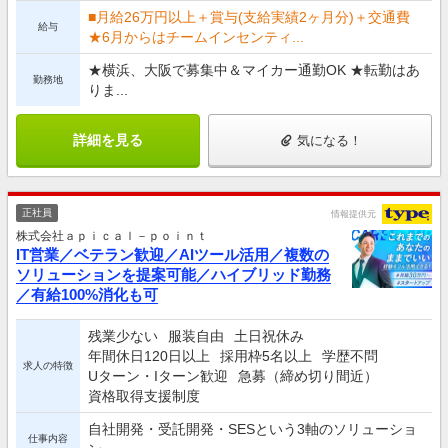
■月給26万円以上＋賞与(支給実績2ヶ月分)＋交通費
給与
★6月からはチームインセンティ...
★横浜、大阪で募集中＆マイカー通勤OK ★転勤はあ
勤務地
りま...
詳細を見る
気になる！
正社員
情報提供元
株式会社ａｐｉｃａｌ－ｐｏｉｎｔ
IT営業／ベテラン歓迎／AIツール活用／複数の
ソリューションを提案可能／ハイブリッド勤務
／有給100%消化も可
残業少ない
服装自由
土日祝休み
年間休日120日以上
採用枠5名以上
学歴不問
求人の特徴
Uターン・Iターン歓迎
急募（締め切り間近）
資格取得支援制度
自社開発・受託開発・SESという3軸のソリューショ
仕事内容