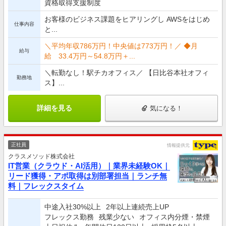
資格取得支援制度
お客様のビジネス課題をヒアリングし AWSをはじめ
仕事内容
と...
＼平均年収786万円！中央値は773万円！／ ◆月
給与
給 33.4万円～54.8万円＋...
＼転勤なし！駅チカオフィス／ 【日比谷本社オフィ
勤務地
ス】...
詳細を見る
気になる！
正社員
情報提供元
クラスメソッド株式会社
IT営業（クラウド・AI活用）｜業界未経験OK｜
リード獲得・アポ取得は別部署担当｜ランチ無
料｜フレックスタイム
中途入社30%以上
2年以上連続売上UP
フレックス勤務
残業少ない
オフィス内分煙・禁煙