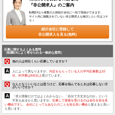
『非公開求人』のご案内
転職EXなら複数の人材紹介会社に一括で登録ができます。
サイト内に掲載されていない非公開求人も検討したい方はコチ
ラ！
紹介会社に登録して
非公開求人を見る(無料)
応募に関するよくある質問
（転職EXによく寄せられる一般的な質問）
Q
他の人は何社くらい応募していますか？
A
人によって異なりますが、
内定をもらっている人の平均応募数は10
社、約半数は6社以上
受けています。
Q
なんとなくいいなとは思うけど、応募を悩んでるときは応募しない方
がいいですか？
A
「求人情報だけではよくわからない」「自分で大丈夫なのか」という
不安もあるかと思いますが、
応募して面接を受けるのは会社を知る良
い機会ですし、会社にとってもあなたのことを知る良い機会
と捉えると良い
と思います。