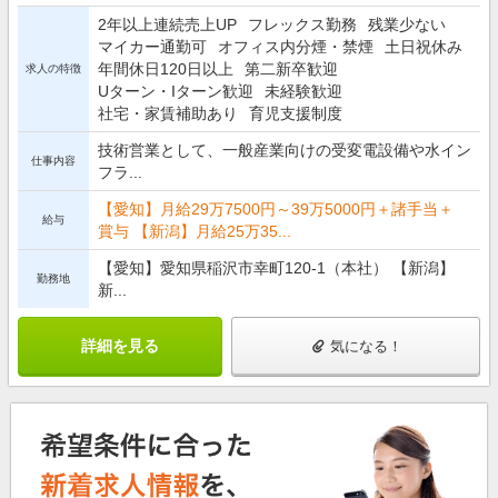
2年以上連続売上UP
フレックス勤務
残業少ない
マイカー通勤可
オフィス内分煙・禁煙
土日祝休み
年間休日120日以上
第二新卒歓迎
求人の特徴
Uターン・Iターン歓迎
未経験歓迎
社宅・家賃補助あり
育児支援制度
技術営業として、一般産業向けの受変電設備や水イン
仕事内容
フラ...
【愛知】月給29万7500円～39万5000円＋諸手当＋
給与
賞与 【新潟】月給25万35...
【愛知】愛知県稲沢市幸町120-1（本社） 【新潟】
勤務地
新...
詳細を見る
気になる！