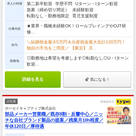
第二新卒歓迎
学歴不問
Uターン・Iターン歓迎
求人の特徴
急募（締め切り間近）
未経験歓迎
転勤なし・勤務地限定
育児支援制度
★業界・職種未経験OK！ロールプレイングやOJT研
仕事内容
修...
＼結婚祝金最大5万円＆出産祝金最大合計120万円！
給与
独自の手当をご用意／ 【東京】 月...
◎勤務地は希望を考慮します◎転勤なし◎U・Iターン
勤務地
歓迎...
詳細を見る
気になる！
正社員
情報提供元
ボーセイキャプティブ株式会社
部品メーカー営業職／既存8割・反響中心／ニッ
チな自社ブランド製品の提案／残業月10h程度／
年休120日／厚待遇