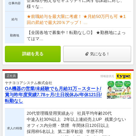
企業様が抱えるセキュリティに関する課題に対し、
仕事内容
様々な...
★前職給与を最大限に考慮！ ★月給50万円も可 ★1
給与
回の昇給で最大20％アップ！ ...
【全国各地で募集中！転勤なし◎】 ★勤務地によっ
勤務地
てはマ...
詳細を見る
気になる！
正社員
情報提供元
ヤチヨコアシステム株式会社
OA機器の営業/未経験でも月給31万～スタート/
賞与昨年度実績7.78ヶ月/土日祝休み/年休121日/
転勤なし
20代管理職登用実績あり
社員平均年齢20代
中途入社30%以上
2年以上連続売上UP
残業少ない
オフィス内分煙・禁煙
年間休日120日以上
求人の特徴
採用枠5名以上
第二新卒歓迎
学歴不問