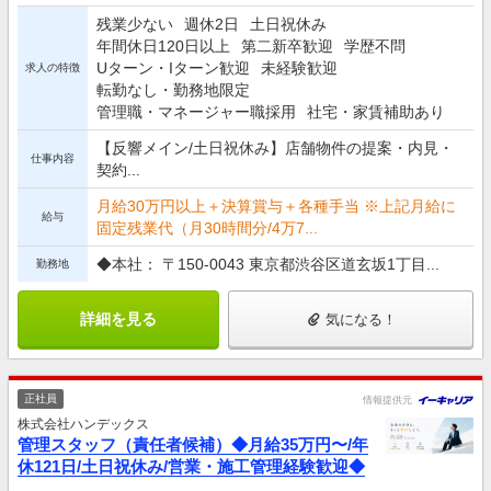
残業少ない
週休2日
土日祝休み
年間休日120日以上
第二新卒歓迎
学歴不問
Uターン・Iターン歓迎
未経験歓迎
求人の特徴
転勤なし・勤務地限定
管理職・マネージャー職採用
社宅・家賃補助あり
【反響メイン/土日祝休み】店舗物件の提案・内見・
仕事内容
契約...
月給30万円以上＋決算賞与＋各種手当 ※上記月給に
給与
固定残業代（月30時間分/4万7...
◆本社： 〒150-0043 東京都渋谷区道玄坂1丁目...
勤務地
詳細を見る
気になる！
正社員
情報提供元
株式会社ハンデックス
管理スタッフ（責任者候補）◆月給35万円〜/年
休121日/土日祝休み/営業・施工管理経験歓迎◆