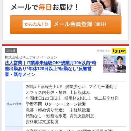
正社員
情報提供元
株式会社セキュアイノベーション
法人営業｜IT業界未経験OK*残業月10h以内*時
差出勤あり*年休120日以上*転勤なし*反響営
業・既存メイン
2年以上連続売上UP
残業少ない
マイカー通勤可
オフィス内分煙・禁煙
土日祝休み
年間休日120日以上
採用枠5名以上
第二新卒歓迎
学歴不問
Uターン・Iターン歓迎
求人の特徴
急募（締め切り間近）
未経験歓迎
転勤なし・勤務地限定
育児支援制度
資格取得支援制度