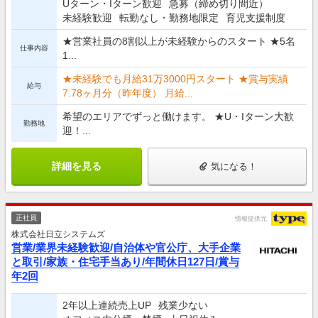
Uターン・Iターン歓迎
急募（締め切り間近）
未経験歓迎
転勤なし・勤務地限定
育児支援制度
★営業社員の8割以上が未経験からのスタート ★5名
仕事内容
1...
★未経験でも月給31万3000円スタート ★賞与実績
給与
7.78ヶ月分（昨年度） 月給...
希望のエリアでずっと働けます。 ★U・Iターン大歓
勤務地
迎！...
詳細を見る
気になる！
正社員
情報提供元
株式会社日立システムズ
営業/業界未経験歓迎/自治体や官公庁、大手企業
と取引/家族・住宅手当あり/年間休日127日/賞与
年2回
2年以上連続売上UP
残業少ない