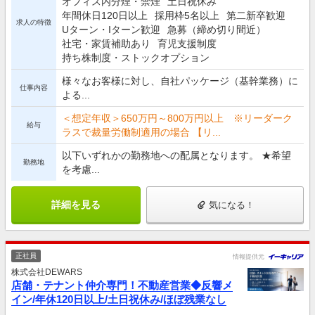
オフィス内分煙・禁煙
土日祝休み
年間休日120日以上
採用枠5名以上
第二新卒歓迎
求人の特徴
Uターン・Iターン歓迎
急募（締め切り間近）
社宅・家賃補助あり
育児支援制度
持ち株制度・ストックオプション
様々なお客様に対し、自社パッケージ（基幹業務）に
仕事内容
よる...
＜想定年収＞650万円～800万円以上 ※リーダーク
給与
ラスで裁量労働制適用の場合 【リ...
以下いずれかの勤務地への配属となります。 ★希望
勤務地
を考慮...
詳細を見る
気になる！
正社員
情報提供元
株式会社DEWARS
店舗・テナント仲介専門！不動産営業◆反響メ
イン/年休120日以上/土日祝休み/ほぼ残業なし