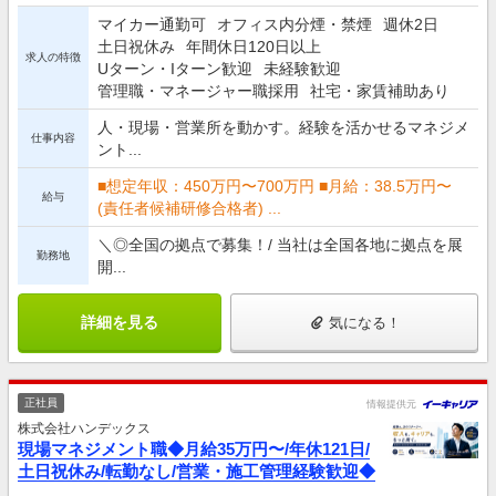
マイカー通勤可
オフィス内分煙・禁煙
週休2日
土日祝休み
年間休日120日以上
求人の特徴
Uターン・Iターン歓迎
未経験歓迎
管理職・マネージャー職採用
社宅・家賃補助あり
人・現場・営業所を動かす。経験を活かせるマネジメ
仕事内容
ント...
■想定年収：450万円〜700万円 ■月給：38.5万円〜
給与
(責任者候補研修合格者) ...
＼◎全国の拠点で募集！/ 当社は全国各地に拠点を展
勤務地
開...
詳細を見る
気になる！
正社員
情報提供元
株式会社ハンデックス
現場マネジメント職◆月給35万円〜/年休121日/
土日祝休み/転勤なし/営業・施工管理経験歓迎◆