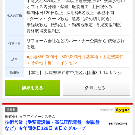
中途入社30%以上
2年以上連続売上UP
残業少ない
オフィス内分煙・禁煙
服装自由
土日祝休み
年間休日120日以上
採用枠5名以上
学歴不問
求人の特徴
Uターン・Iターン歓迎
急募（締め切り間近）
未経験歓迎
転勤なし・勤務地限定
育児支援制度
資格取得支援制度
リフォーム会社などのパートナー企業から 依頼され
仕事内容
る建...
■月給350,000円～500,000円（基本給＋固定残業代
給与
＋その他手当）＋インセン...
【本社】 兵庫県神戸市中央区八幡通3-1-14 サンシ...
勤務地
詳細を見る
気になる！
正社員
情報提供元
株式会社日立アイイーシステム
技術営業（受変電設備・高低圧配電盤・制御盤
など）★年間休日126日 ★日立グループ