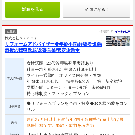
詳細を見る
気になる！
正社員
情報提供元
株式会社Ｇｉｎｚａ
リフォームアドバイザー◆年齢不問/経験者優遇/
最後の転職歓迎/反響営業/安定企業◆
女性活躍
20代管理職登用実績あり
社員平均年齢20代
中途入社30%以上
マイカー通勤可
オフィス内分煙・禁煙
求人の特徴
年間休日120日以上
採用枠5名以上
第二新卒歓迎
学歴不問
Uターン・Iターン歓迎
未経験歓迎
持ち株制度・ストックオプション
◆リフォームプランを企画・提案◆お客様の夢をコン
仕事内容
サル...
月給27万円以上＋賞与年2回＋各種手当 ※上記は最
給与
低保証額です。経験・能力を考慮の...