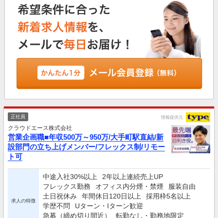
正社員
情報提供元
クラウドエース株式会社
営業企画職■年収500万～950万/大手町駅直結/新
設部門の立ち上げメンバー/フレックス制/リモー
ト可
中途入社30%以上
2年以上連続売上UP
フレックス勤務
オフィス内分煙・禁煙
服装自由
土日祝休み
年間休日120日以上
採用枠5名以上
求人の特徴
学歴不問
Uターン・Iターン歓迎
急募（締め切り間近）
転勤なし・勤務地限定