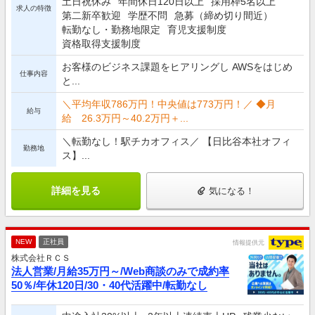
土日祝休み
年間休日120日以上
採用枠5名以上
求人の特徴
第二新卒歓迎
学歴不問
急募（締め切り間近）
転勤なし・勤務地限定
育児支援制度
資格取得支援制度
お客様のビジネス課題をヒアリングし AWSをはじめ
仕事内容
と...
＼平均年収786万円！中央値は773万円！／ ◆月
給与
給 26.3万円～40.2万円＋...
＼転勤なし！駅チカオフィス／ 【日比谷本社オフィ
勤務地
ス】...
詳細を見る
気になる！
NEW
正社員
情報提供元
株式会社ＲＣＳ
法人営業/月給35万円～/Web商談のみで成約率
50％/年休120日/30・40代活躍中/転勤なし