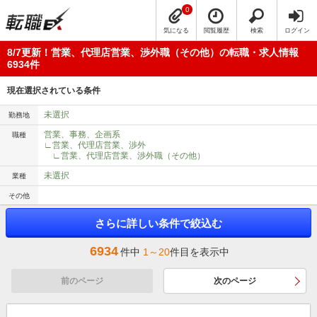
0
気になる
閲覧履歴
検索
ログイン
8/7更新！営業、代理店営業、渉外職（その他）の転職・求人情報
6934件
現在選択されている条件
未選択
勤務地
営業、事務、企画系
職種
∟営業、代理店営業、渉外
∟営業、代理店営業、渉外職（その他）
未選択
業種
その他
さらに詳しい条件で絞込む
6934
件中
1～20
件目を表示中
前のページ
次のページ