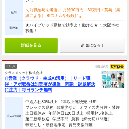
ン...
＼前職給与を考慮／ 月給30万円～80万円＋賞与（業
給与
績による） ※スキルや経験によ...
★ハイブリッド勤務で効率よく働ける★ ＼大阪本社
勤務地
募集！...
詳細を見る
気になる！
正社員
情報提供元
クラスメソッド株式会社
IT営業（クラウド・生成AI活用）｜リード獲
得・アポ取得は別部署が担当｜商談・課題解決
に注力｜毎日ランチ無料
中途入社30%以上
2年以上連続売上UP
フレックス勤務
残業少ない
オフィス内分煙・禁煙
土日祝休み
年間休日120日以上
採用枠5名以上
求人の特徴
第二新卒歓迎
学歴不問
急募（締め切り間近）
転勤なし・勤務地限定
育児支援制度