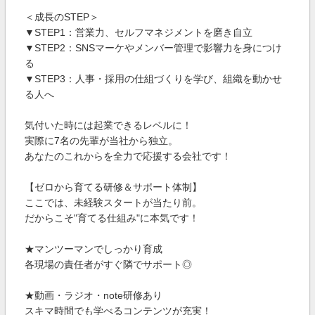
＜成長のSTEP＞
▼STEP1：営業力、セルフマネジメントを磨き自立
▼STEP2：SNSマーケやメンバー管理で影響力を身につけ
る
▼STEP3：人事・採用の仕組づくりを学び、組織を動かせ
る人へ
気付いた時には起業できるレベルに！
実際に7名の先輩が当社から独立。
あなたのこれからを全力で応援する会社です！
【ゼロから育てる研修＆サポート体制】
ここでは、未経験スタートが当たり前。
だからこそ"育てる仕組み"に本気です！
★マンツーマンでしっかり育成
各現場の責任者がすぐ隣でサポート◎
★動画・ラジオ・note研修あり
スキマ時間でも学べるコンテンツが充実！