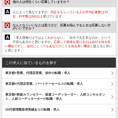
Q
他の人は何社くらい応募していますか？
A
人によって異なりますが、
内定をもらっている人の平均応募数は10
社、約半数は6社以上
受けています。
Q
なんとなくいいなとは思うけど、応募を悩んでるときは応募しない方
がいいですか？
A
「求人情報だけではよくわからない」「自分で大丈夫なのか」という
不安もあるかと思いますが、
応募して面接を受けるのは会社を知る良
い機会ですし、会社にとってもあなたのことを知る良い機会
と捉えると良い
と思います。
この求人に似ているものを探す
東京都×営業、代理店営業、渉外の転職・求人
東京都×代理店営業、パートナーセールスの転職・求人
東京都×斡旋カウンセラー、派遣コーディネーター、人材コンサルタン
ト、人材コーディネーターの転職・求人
20代管理職登用実績ありの転職・求人