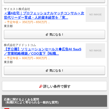
サイエスト株式会社
＜週4在宅｜プロフェッショナルマッチコンサル＞次
NO IMAGE
世代リーダー育成・人的資本経営を「実...
＜予定年収＞ 350万円～650万円 ...
東京都
気になる！
株式会社アドドットコム
【芝公園】ソリューションセールス◆広告AI SaaS
NO IMAGE
／営業戦略構築／COO直下【転職...
＜予定年収＞ 600万円～900万円 ...
東京都
気になる！
詳しい条件で探す
応募に関するよくある質問
（転職EXによく寄せられる一般的な質問）