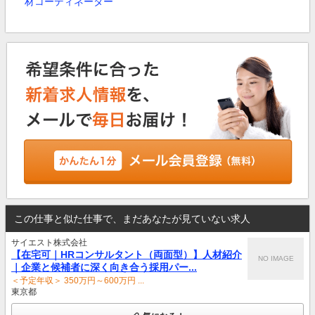
材コーディネーター
この仕事と似た仕事で、まだあなたが見ていない求人
サイエスト株式会社
【在宅可｜HRコンサルタント（両面型）】人材紹介
NO IMAGE
｜企業と候補者に深く向き合う採用パー...
＜予定年収＞ 350万円～600万円 ...
東京都