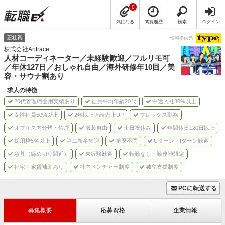
0
気になる
閲覧履歴
検索
ログイン
正社員
情報提供元
株式会社Antrace
人材コーディネーター／未経験歓迎／フルリモ可
／年休127日／おしゃれ自由／海外研修年10回／美
容・サウナ割あり
求人の特徴
20代管理職登用実績あり
社員平均年齢20代
中途入社30%以上
女性社員50%以上
2年以上連続売上UP
フレックス勤務
オフィス内分煙・禁煙
服装自由
土日祝休み
年間休日120日以上
採用枠5名以上
第二新卒歓迎
学歴不問
Uターン・Iターン歓迎
急募（締め切り間近）
未経験歓迎
転勤なし・勤務地限定
社宅・家賃補助あり
社内ベンチャー制度
独立支援制度
PCに転送する
募集概要
応募資格
企業情報