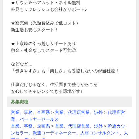
★サウナ＆ヘアカット・ネイル無料
外見もリフレッシュも会社がサポート♪
★寮完備（光熱費込みで低コスト）
新生活も安心スタート！
★上京時の引っ越しサポートあり
敷金・礼金なしでスタート可能◎
などなど…
「働きやすさ」も「楽しさ」も妥協しないのが当社流！
仕事だけじゃなく、生活面まで整うからこそ
安心してチャレンジできる環境です♪
募集職種
営業、事務、企画系
>
営業、代理店営業、渉外
>
代理店営
業、パートナーセールス
営業、事務、企画系
>
営業、代理店営業、渉外
>
斡旋カウ
ンセラー、派遣コーディネーター、人材コンサルタント、人