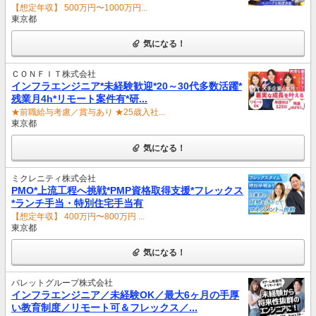
【想定年収】 500万円〜1000万円...
東京都
気になる！
ＣＯＮＦＩＴ株式会社
インフラエンジニア*未経験歓迎*20～30代多数活躍*
残業月4h*リモート案件有*研...
★前職給与考慮／賞与あり ★25歳入社...
東京都
気になる！
ミクレニティ株式会社
PMO*上流工程へ挑戦*PMP資格取得支援*フレックス
*ランチ手当・特別住宅手当有
【想定年収】 400万円〜800万円 ...
東京都
気になる！
バレットグループ株式会社
インフラエンジニア／未経験OK／最大6ヶ月の手厚
い教育制度／リモート可＆フレックス／...