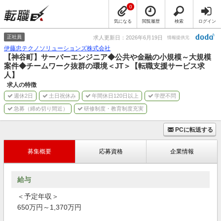
0
気になる
閲覧履歴
検索
ログイン
正社員
求人更新日：2026年6月19日
情報提供元
伊藤忠テクノソリューションズ株式会社
【神谷町】サーバーエンジニア◆公共や金融の小規模～大規模
案件◆チームワーク抜群の環境＜JT＞【転職支援サービス求
人】
求人の特徴
週休2日
土日祝休み
年間休日120日以上
学歴不問
急募（締め切り間近）
研修制度・教育制度充実
PCに転送する
募集概要
応募資格
企業情報
給与
＜予定年収＞
650万円～1,370万円