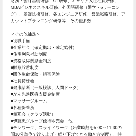
財務・会計基礎研修、GL研修、キャリア入社社員研修、
MBAビジネススキル研修、外国語研修（通学・eラーニン
グ）、基礎技術研修、各エンジニア研修、営業戦略研修、ア
カウントプランニング研修等、その他多数
＜その他補足＞
■役職手当
■企業年金（確定拠出・確定給付）
■住宅利息補助制度
■資格取得奨励金制度
■財形貯蓄制度
■団体生命保険・損害保険
■社員持株会
■健康診断（一般検診、人間ドック）
■がん先進医療支援金制度
■マッサージルーム
■各種保養所
■相互会（クラブ活動）
■伊藤忠グループ優待即売会 他
■テレワーク、スライドワーク（始業時刻を5:00～11:30の
間30分単位で繰り上げ・繰り下げできる働き方制度）、時