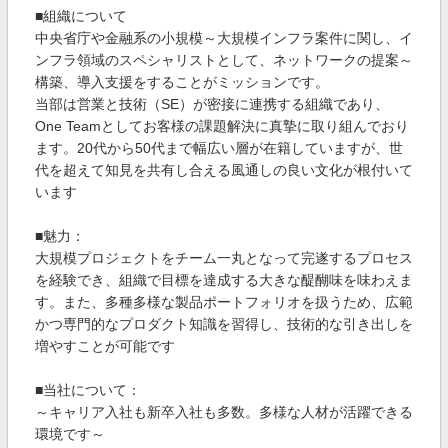
■組織について
中央省庁や金融系の小規模～大規模インフラ案件に関し、イ
ンフラ領域のスペシャリストとして、ネットワークの提案～
構築、導入支援をすることがミッションです。
当部は営業と技術（SE）が密接に連携する組織であり、
One Teamとしてお客様の課題解決に真摯に取り組んでおり
ます。20代から50代まで幅広い層が在籍していますが、世
代を超えて知見を共有し合える風通しの良い文化が根付いて
います
■魅力：
大規模プロジェクトをチーム一丸となって完遂するプロセス
を経験でき、組織で目標を達成する大きな醍醐味を味わえま
す。また、多種多様な製品ポートフォリオを扱うため、広範
かつ専門的なプロダクト知識を習得し、技術的な引き出しを
増やすことが可能です
■当社について：
～キャリア入社も新卒入社も多数。多様な人材が活躍できる
環境です～