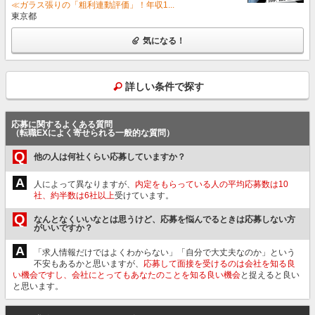
≪ガラス張りの「粗利連動評価」！年収1...
東京都
気になる！
詳しい条件で探す
応募に関するよくある質問
（転職EXによく寄せられる一般的な質問）
Q
他の人は何社くらい応募していますか？
A
人によって異なりますが、
内定をもらっている人の平均応募数は10
社、約半数は6社以上
受けています。
Q
なんとなくいいなとは思うけど、応募を悩んでるときは応募しない方
がいいですか？
A
「求人情報だけではよくわからない」「自分で大丈夫なのか」という
不安もあるかと思いますが、
応募して面接を受けるのは会社を知る良
い機会ですし、会社にとってもあなたのことを知る良い機会
と捉えると良い
と思います。