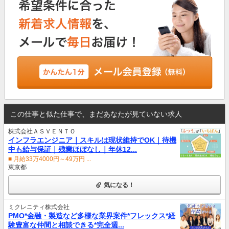
この仕事と似た仕事で、まだあなたが見ていない求人
株式会社ＡＳＶＥＮＴＯ
インフラエンジニア｜スキルは現状維持でOK｜待機
中も給与保証｜残業ほぼなし｜年休12...
■ 月給33万4000円～49万円 ...
東京都
気になる！
ミクレニティ株式会社
PMO*金融・製造など多様な業界案件*フレックス*経
験豊富な仲間と相談できる*完全週...