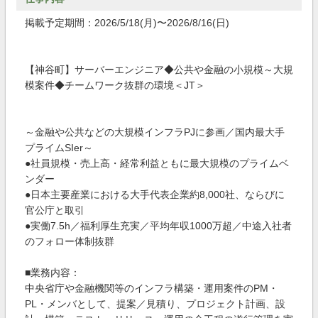
掲載予定期間：2026/5/18(月)〜2026/8/16(日)
【神谷町】サーバーエンジニア◆公共や金融の小規模～大規
模案件◆チームワーク抜群の環境＜JT＞
～金融や公共などの大規模インフラPJに参画／国内最大手
プライムSIer～
●社員規模・売上高・経常利益ともに最大規模のプライムベ
ンダー
●日本主要産業における大手代表企業約8,000社、ならびに
官公庁と取引
●実働7.5h／福利厚生充実／平均年収1000万超／中途入社者
のフォロー体制抜群
■業務内容：
中央省庁や金融機関等のインフラ構築・運用案件のPM・
PL・メンバとして、提案／見積り、プロジェクト計画、設