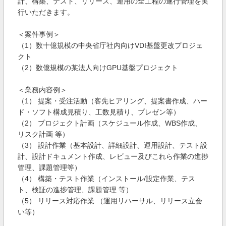
計、構築、テスト、リリース、運用の全工程の遂行管理を実
行いただきます。
＜案件事例＞
（1）数十億規模の中央省庁社内向けVDI基盤更改プロジェ
クト
（2）数億規模の某法人向けGPU基盤プロジェクト
＜業務内容例＞
（1） 提案・受注活動（客先ヒアリング、提案書作成、ハー
ド・ソフト構成見積り、工数見積り、プレゼン等）
（2） プロジェクト計画（スケジュール作成、WBS作成、
リスク計画 等）
（3） 設計作業（基本設計、詳細設計、運用設計、テスト設
計、設計ドキュメント作成、レビュー及びこれら作業の進捗
管理、課題管理等）
（4） 構築・テスト作業（インストール/設定作業、テス
ト、検証の進捗管理、課題管理 等）
（5） リリース対応作業 （運用リハーサル、リリース立会
い等）