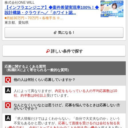
株式会社ONE WILL
【インフラエンジニア】◆案件希望実現率100%！◆
設計構築・クラウドへ／「ホワイト認...
■月給30万円～70万円＋各種手当 ※...
東京都、愛知県
気になる！
詳しい条件で探す
応募に関するよくある質問
（転職EXによく寄せられる一般的な質問）
Q
他の人は何社くらい応募していますか？
A
人によって異なりますが、
内定をもらっている人の平均応募数は10
社、約半数は6社以上
受けています。
Q
なんとなくいいなとは思うけど、応募を悩んでるときは応募しない方
がいいですか？
A
「求人情報だけではよくわからない」「自分で大丈夫なのか」という
不安もあるかと思いますが、
応募して面接を受けるのは会社を知る良
い機会ですし、会社にとってもあなたのことを知る良い機会
と捉えると良い