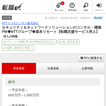
0
気になる
閲覧履歴
検索
ログイン
正社員
求人更新日：2026年7月25日
情報提供元
NTTドコモビジネス株式会社
セキュリティ＆ネットワークソリューションのコンサル・構築
PM◆NTTグループ◆基本リモート【転職支援サービス求人】
求人の特徴
フレックス勤務
年間休日120日以上
第二新卒歓迎
急募（締め切り間近）
PCに転送する
募集概要
応募資格
企業情報
給与
＜予定年収＞
650万円～1,000万円
＜賃金形態＞