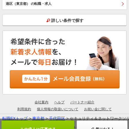
港区（東京都） の転職・求人
詳しい条件で探す
会社案内
ヘルプ
パートナー紹介
利用規約
個人情報の取扱いについて
お祝い金に関して
転職EXトップ
>
東京都
>
千代田区
> セキュリティ＆ネットワークソ
厚生労働大臣許可：13-ユ-305190