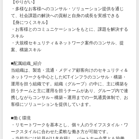
【やりがい】
・多様なお客様へのコンサル・ソリューション提供を通じ
て、社会課題の解決への貢献と自身の成長を実感できる
【身につくスキル】
・お客様とのコミュニケーションをもとに、課題を解決する
スキル
・大規模セキュリティ＆ネットワーク案件のコンサル、提
案、構築スキル
■配属組織_紹介
当組織は、製造・流通・メディア顧客向けのセキュリティ＆
ネットワークを中心としたICTインフラのコンサル・構築・
運用を担う組織です。組織（グループ）の中に、主に構築を
担うチームと主に運用を担うチームがあり、グループ内で連
携しながらコンサル～構築～運用までの一気通貫体制で、お
客様にソリューションを提供しています。
■働く環境
・リモートワークを基本とし、個々人のライフスタイル・ワ
ークスタイルに合わせた柔軟な働き方が可能です。
・当担当には社員が11名在籍し、パートナー企業とも協働