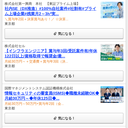
株式会社第一興商 本社 【東証プライム上場】
社内SE（DX推進）#100%自社案件#社割有#プライ
ム上場企業#残業月2～3h*実...
＼賞与年2回＋決算賞与あり！／ ☆決算...
東京都
気になる！
株式会社セル
【インフラエンジニア】賞与年3回/受託案件有/年休
122日以上/資格取得で報奨金/最...
月給30万円～＋交通費＋賞与年3回（決...
東京都
気になる！
国際マネジメントシステム認証機構株式会社
情報セキュリティの審査員(ISMS)◆職種未経験OK◆
月給30万円～◆年休125日◆...
月給30万円～50万円+賞与年2回（会...
東京都
気になる！