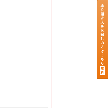
非
公
開
求
人
を
お
探
し
の
方
は
こ
ち
ら
無
料