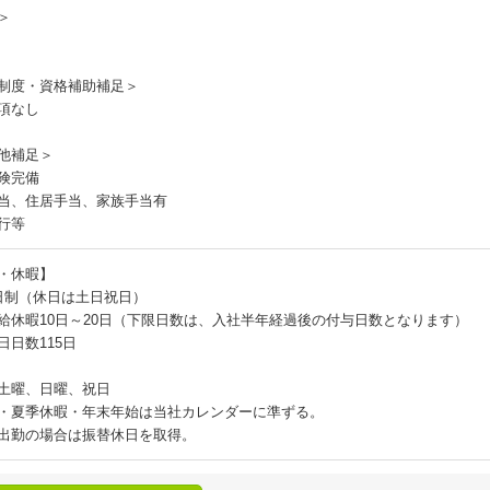
＞
制度・資格補助補足＞
項なし
他補足＞
険完備
当、住居手当、家族手当有
行等
・休暇】
日制（休日は土日祝日）
給休暇10日～20日（下限日数は、入社半年経過後の付与日数となります）
日日数115日
土曜、日曜、祝日
・夏季休暇・年末年始は当社カレンダーに準ずる。
出勤の場合は振替休日を取得。