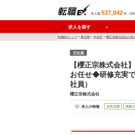
537,042
求人数
件（8/
転職EX
求人を探す
転職EXトップ
>
東京都
>
中央区
>
櫻正宗株式会社の求
正社員
【櫻正宗株式会社
お任せ◆研修充実
社員）
櫻正宗株式会社
求人の特徴
女性活躍
残業