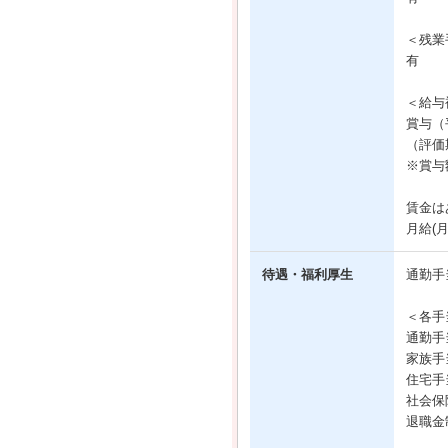
＜残業
有
＜給与
賞与（
（評価期
※賞与
賃金は
月給(
待遇・福利厚生
通勤手
＜各手
通勤手
家族手
住宅手
社会保
退職金