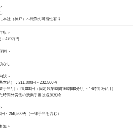
＞
し
に本社（神戸）へ転勤の可能性有り
年収＞
円～470万円
形態＞
項なし
内訳＞
本給）：211,000円～232,500円
業手当/月：26,000円（固定残業時間16時間0分/月～14時間0分/月）
た時間外労働の残業手当は追加支給
＞
000円～258,500円（一律手当を含む）
有無＞