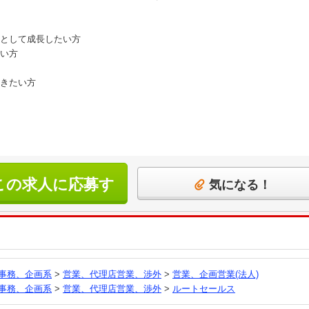
として成長したい方
い方
きたい方
この求人に応募す
気になる！
る
事務、企画系
>
営業、代理店営業、渉外
>
営業、企画営業(法人)
事務、企画系
>
営業、代理店営業、渉外
>
ルートセールス