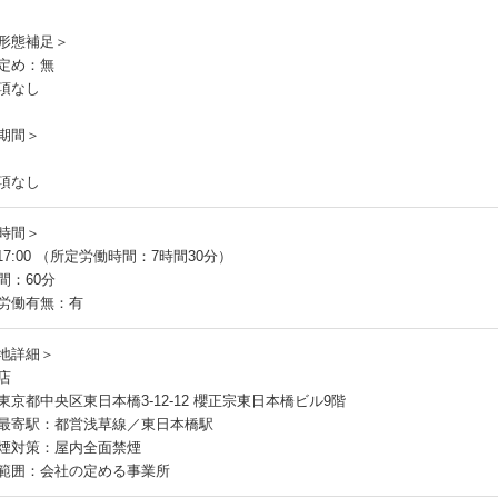
員
形態補足＞
定め：無
項なし
期間＞
項なし
時間＞
～17:00 （所定労働時間：7時間30分）
間：60分
労働有無：有
地詳細＞
店
東京都中央区東日本橋3-12-12 櫻正宗東日本橋ビル9階
最寄駅：都営浅草線／東日本橋駅
煙対策：屋内全面禁煙
範囲：会社の定める事業所