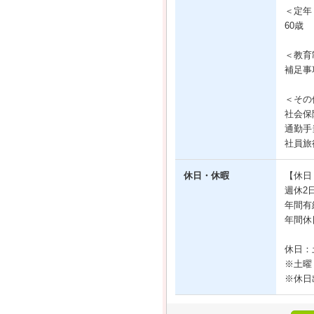
＜定年
60歳
＜教育
補足事
＜その
社会保
通勤手
社員旅
休日・休暇
【休日
週休2
年間有
年間休
休日：
※土曜
※休日