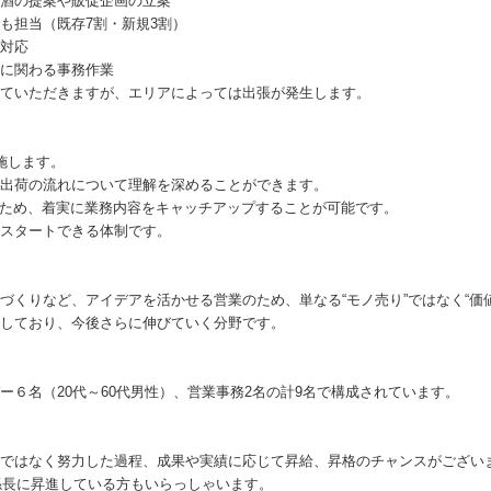
酒の提案や販促企画の立案
も担当（既存7割・新規3割）
対応
に関わる事務作業
ていただきますが、エリアによっては出張が発生します。
施します。
出荷の流れについて理解を深めることができます。
るため、着実に業務内容をキャッチアップすることが可能です。
スタートできる体制です。
づくりなど、アイデアを活かせる営業のため、単なる“モノ売り”ではなく“価
しており、今後さらに伸びていく分野です。
ー６名（20代～60代男性）、営業事務2名の計9名で構成されています。
ではなく努力した過程、成果や実績に応じて昇給、昇格のチャンスがござい
で係長に昇進している方もいらっしゃいます。