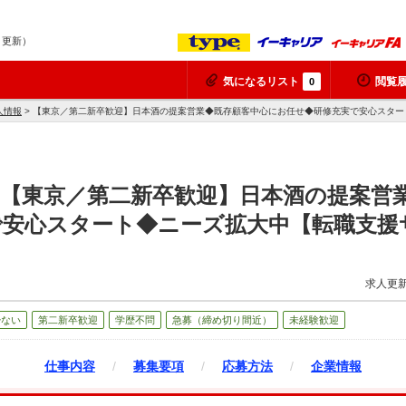
8 更新）
気になるリスト
閲覧
0
人情報
> 【東京／第二新卒歓迎】日本酒の提案営業◆既存顧客中心にお任せ◆研修充実で安心スタ
】【東京／第二新卒歓迎】日本酒の提案営
で安心スタート◆ニーズ拡大中【転職支援
求人更新
少ない
第二新卒歓迎
学歴不問
急募（締め切り間近）
未経験歓迎
仕事内容
/
募集要項
/
応募方法
/
企業情報