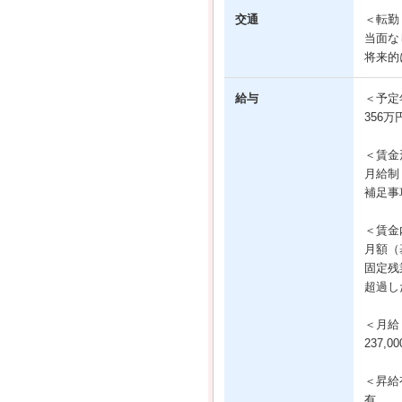
交通
＜転勤
当面な
将来的
給与
＜予定
356万
＜賃金
月給制
補足事
＜賃金
月額（基
固定残
超過し
＜月給
237,
＜昇給
有