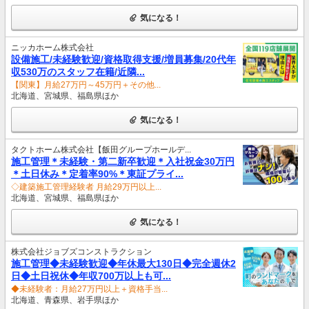
気になる！
ニッカホーム株式会社
設備施工/未経験歓迎/資格取得支援/増員募集/20代年
収530万のスタッフ在籍/近隣...
【関東】月給27万円～45万円＋その他...
北海道、宮城県、福島県ほか
気になる！
タクトホーム株式会社【飯田グループホールデ...
施工管理＊未経験・第二新卒歓迎＊入社祝金30万円
＊土日休み＊定着率90%＊東証プライ...
◇建築施工管理経験者 月給29万円以上...
北海道、宮城県、福島県ほか
気になる！
株式会社ジョブズコンストラクション
施工管理◆未経験歓迎◆年休最大130日◆完全週休2
日◆土日祝休◆年収700万以上も可...
◆未経験者：月給27万円以上＋資格手当...
北海道、青森県、岩手県ほか