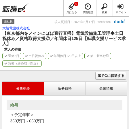
0
気になる
閲覧履歴
検索
ログイン
正社員
求人更新日：2026年6月17日
情報提供元
大勝電設株式会社
【東京都内をメインにほぼ直行直帰】電気設備施工管理◆土日
祝休み／資格取得支援◎／年間休日125日【転職支援サービス求
人】
求人の特徴
週休2日
土日祝休み
年間休日120日以上
第二新卒歓迎
急募（締め切り間近）
PCに転送する
募集概要
応募資格
企業情報
給与
＜予定年収＞
350万円～650万円