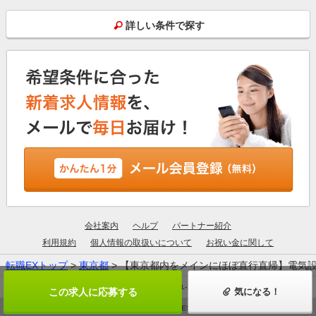
詳しい条件で探す
会社案内
ヘルプ
パートナー紹介
利用規約
個人情報の取扱いについて
お祝い金に関して
転職EXトップ
>
東京都
> 【東京都内をメインにほぼ直行直帰】電気
厚生労働大臣許可：13-ユ-305190
この求人に応募する
気になる！
© ZIGExN ALL RIGHTS RESERVED.