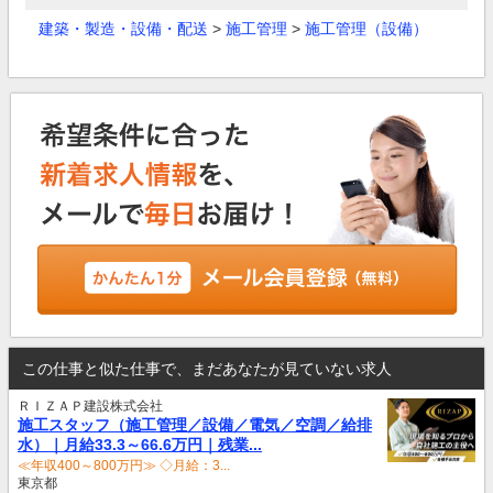
建築・製造・設備・配送
>
施工管理
>
施工管理（設備）
この仕事と似た仕事で、まだあなたが見ていない求人
ＲＩＺＡＰ建設株式会社
施工スタッフ（施工管理／設備／電気／空調／給排
水）｜月給33.3～66.6万円｜残業...
≪年収400～800万円≫ ◇月給：3...
東京都