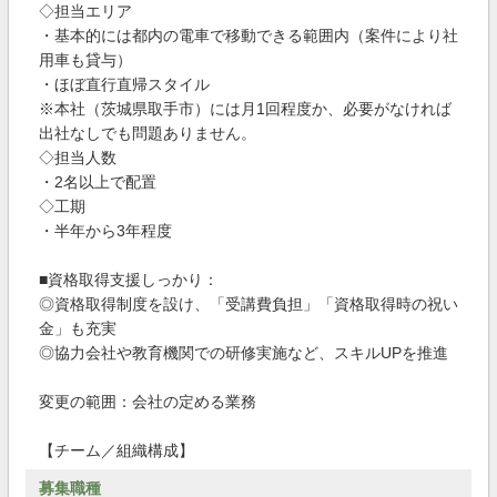
◇担当エリア
・基本的には都内の電車で移動できる範囲内（案件により社
用車も貸与）
・ほぼ直行直帰スタイル
※本社（茨城県取手市）には月1回程度か、必要がなければ
出社なしでも問題ありません。
◇担当人数
・2名以上で配置
◇工期
・半年から3年程度
■資格取得支援しっかり：
◎資格取得制度を設け、「受講費負担」「資格取得時の祝い
金」も充実
◎協力会社や教育機関での研修実施など、スキルUPを推進
変更の範囲：会社の定める業務
【チーム／組織構成】
募集職種