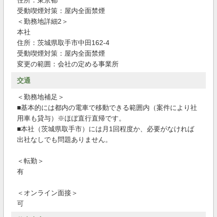
住所：東京都
受動喫煙対策：屋内全面禁煙
＜勤務地詳細2＞
本社
住所：茨城県取手市中田162-4
受動喫煙対策：屋内全面禁煙
変更の範囲：会社の定める事業所
交通
＜勤務地補足＞
■基本的には都内の電車で移動できる範囲内（案件により社
用車も貸与）※ほぼ直行直帰です。
■本社（茨城県取手市）には月1回程度か、必要がなければ
出社なしでも問題ありません。
＜転勤＞
有
＜オンライン面接＞
可