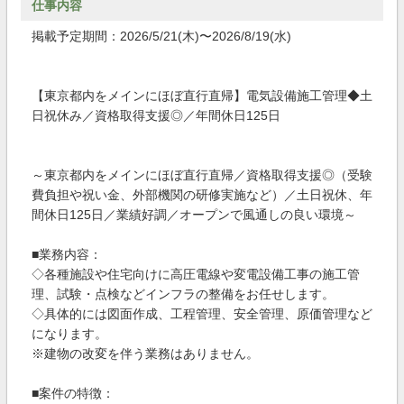
仕事内容
掲載予定期間：2026/5/21(木)〜2026/8/19(水)
【東京都内をメインにほぼ直行直帰】電気設備施工管理◆土
日祝休み／資格取得支援◎／年間休日125日
～東京都内をメインにほぼ直行直帰／資格取得支援◎（受験
費負担や祝い金、外部機関の研修実施など）／土日祝休、年
間休日125日／業績好調／オープンで風通しの良い環境～
■業務内容：
◇各種施設や住宅向けに高圧電線や変電設備工事の施工管
理、試験・点検などインフラの整備をお任せします。
◇具体的には図面作成、工程管理、安全管理、原価管理など
になります。
※建物の改変を伴う業務はありません。
■案件の特徴：