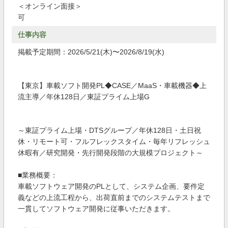
＜オンライン面接＞
可
仕事内容
掲載予定期間：2026/5/21(木)〜2026/8/19(水)
【東京】車載ソフト開発PL◆CASE／MaaS・車載機器◆上
流主導／年休128日／東証プライム上場G
～東証プライム上場・DTSグループ／年休128日・土日祝
休・リモート可・フルフレックスタイム・毎年リフレッシュ
休暇有／研究開発・先行開発段階の大規模プロジェクト～
■業務概要：
車載ソフトウェア開発のPLとして、システム企画、要件定
義などの上流工程から、出荷直前までのシステムテストまで
一貫してソフトウェア開発に従事いただきます。