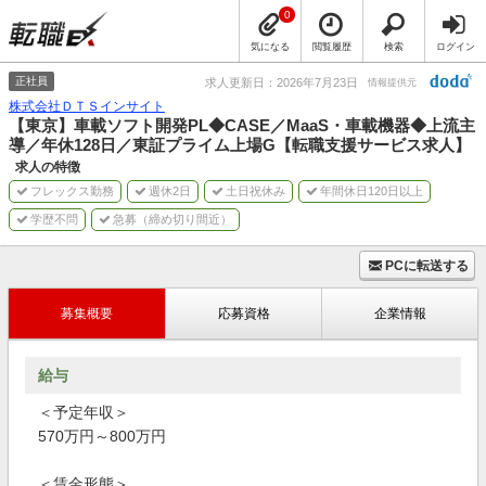
0
気になる
閲覧履歴
検索
ログイン
正社員
求人更新日：2026年7月23日
情報提供元
株式会社ＤＴＳインサイト
【東京】車載ソフト開発PL◆CASE／MaaS・車載機器◆上流主
導／年休128日／東証プライム上場G【転職支援サービス求人】
求人の特徴
フレックス勤務
週休2日
土日祝休み
年間休日120日以上
学歴不問
急募（締め切り間近）
PCに転送する
募集概要
応募資格
企業情報
給与
＜予定年収＞
570万円～800万円
＜賃金形態＞