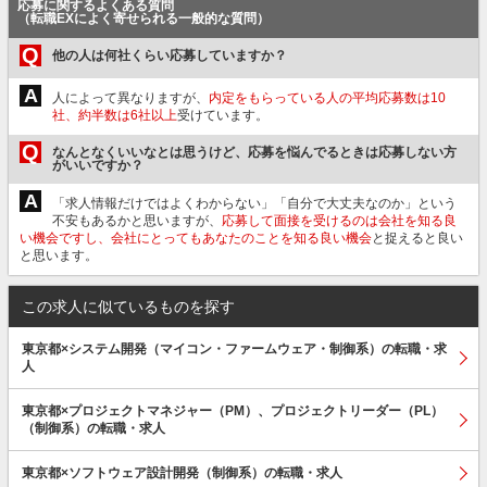
応募に関するよくある質問
（転職EXによく寄せられる一般的な質問）
Q
他の人は何社くらい応募していますか？
A
人によって異なりますが、
内定をもらっている人の平均応募数は10
社、約半数は6社以上
受けています。
Q
なんとなくいいなとは思うけど、応募を悩んでるときは応募しない方
がいいですか？
A
「求人情報だけではよくわからない」「自分で大丈夫なのか」という
不安もあるかと思いますが、
応募して面接を受けるのは会社を知る良
い機会ですし、会社にとってもあなたのことを知る良い機会
と捉えると良い
と思います。
この求人に似ているものを探す
東京都×システム開発（マイコン・ファームウェア・制御系）の転職・求
人
東京都×プロジェクトマネジャー（PM）、プロジェクトリーダー（PL）
（制御系）の転職・求人
東京都×ソフトウェア設計開発（制御系）の転職・求人