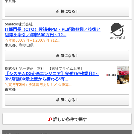
東京都
気になる！
omeroid株式会社
IT部門長（CTO）候補◆PM・PL経験歓迎／技術と
組織を牽引／年収600万円～12...
☆年俸600万円～1,200万円（12...
東京都、和歌山県
気になる！
株式会社第一興商 本社 【東証プライム上場】
【システムDX企画エンジニア】実働7h*残業月2～
3h*店舗DX最上流から携わる*有...
＼賞与年2回＋決算賞与あり！／ ☆決算...
東京都
気になる！
詳しい条件で探す