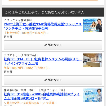
この仕事と似た仕事で、まだあなたが見ていない求人
ミクレニティ株式会社
PMO*上流工程へ挑戦*PMP資格取得支援*フレックス
*ランチ手当・特別住宅手当有
【想定年収】 400万円〜800万円 ...
東京都
気になる！
テクマトリックス株式会社
社内SE（PM・PL）/社内基幹システムの刷新/リモー
トメイン/プライム上場
年収：590万円～850万円 月給：2...
東京都
気になる！
株式会社第一興商 本社 【東証プライム上場】
社内SE（DX推進）#100%自社案件#社割有#プライ
ム上場企業#残業月2～3h*実...
＼賞与年2回＋決算賞与あり！／ ☆決算...