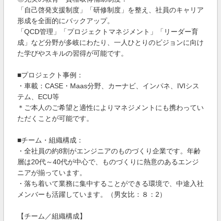
「自己啓発支援制度」「研修制度」を整え、社員のキャリア
形成を全面的にバックアップ。
「QCD管理」「プロジェクトマネジメント」「リーダー育
成」など分野が多岐にわたり、一人ひとりのビジョンに向け
た学びやスキルの習得が可能です。
■プロジェクト事例：
・車載：CASE・Maas分野、カーナビ、インパネ、IVIシス
テム、ECU等
＊ご本人のご希望と適性によりマネジメントにも携わってい
ただくことが可能です。
■チーム・組織構成：
・全社員の約8割がエンジニアのものづくり企業です。年齢
層は20代～40代が中心で、ものづくりに熱意のあるエンジ
ニアが揃っています。
・落ち着いて業務に集中することができる環境で、中途入社
メンバーも活躍しています。（男女比：８：2）
【チーム／組織構成】