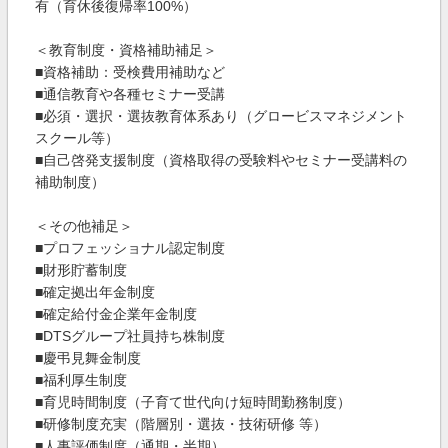
有（育休後復帰率100%）
＜教育制度・資格補助補足＞
■資格補助：受検費用補助など
■通信教育や各種セミナー受講
■必須・選択・選抜教育体系あり（グロービスマネジメント
スクール等）
■自己啓発支援制度（資格取得の受験料やセミナー受講料の
補助制度）
＜その他補足＞
■プロフェッショナル認定制度
■財形貯蓄制度
■確定拠出年金制度
■確定給付金企業年金制度
■DTSグループ社員持ち株制度
■慶弔見舞金制度
■福利厚生制度
■育児時間制度（子育て世代向け短時間勤務制度）
■研修制度充実（階層別・選抜・技術研修 等）
■人事評価制度（通期・半期）