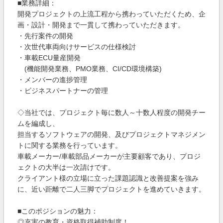
■業務詳細：
開発プロジェクトの上流工程から携わっていただくため、企
画・設計・開発まで一貫して携わっていただきます。
・先行案件の開発
・次世代車両向けサービスの仕様検討
・車載ECU量産開発
(機能開発業務、PMO業務、CI/CD環境構築)
・メンバーの進捗管理
・ビジネスパートナーの管理
◇当社では、プロジェクト毎に数人～十数人程度の開発チー
ムを編成し、
担当するソフトウェアの開発、及びプロジェクトマネジメン
トに関する業務を行っています。
車載メーカー/車載部品メーカーが主要顧客であり、プロジ
ェクトの大半は一次請けです。
クライアント様の立場に立った課題認識と改善提案を強み
に、近い距離で二人三脚でプロジェクトを進めていきます。
■このポジションの魅力：
◎充実の教育・資格取得補助制度！