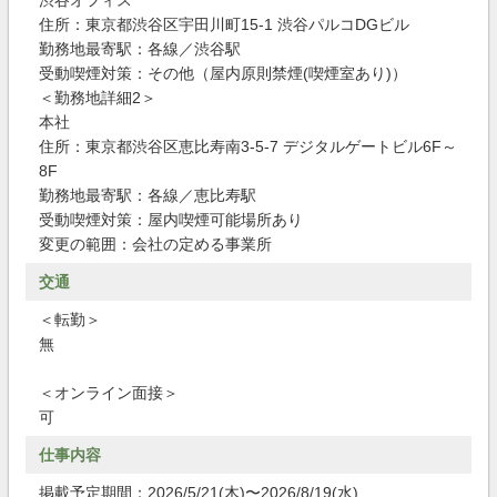
渋谷オフィス
住所：東京都渋谷区宇田川町15-1 渋谷パルコDGビル
勤務地最寄駅：各線／渋谷駅
受動喫煙対策：その他（屋内原則禁煙(喫煙室あり)）
＜勤務地詳細2＞
本社
住所：東京都渋谷区恵比寿南3-5-7 デジタルゲートビル6F～
8F
勤務地最寄駅：各線／恵比寿駅
受動喫煙対策：屋内喫煙可能場所あり
変更の範囲：会社の定める事業所
交通
＜転勤＞
無
＜オンライン面接＞
可
仕事内容
掲載予定期間：2026/5/21(木)〜2026/8/19(水)