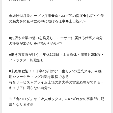
未経験◎営業オープン採用◆食べログ等の提案◆お店や企業
の魅力を発見⇒世の中に届ける仕事◆土日祝<5>
■お店や企業の魅力を発見し、ユーザーに届ける仕事／自分
の提案が出会いを作るやりがい◎
■働き方改善が叶う／年休123日・土日祝休・残業月20h程・
フレックス・転勤無し
■未経験歓迎！！丁寧な研修で“一生モノ”の営業スキル＆採
用やマーケティング知識を取得できる
有名サービス＋プライム上場の超大手の営業経験ができる＝
キャリアに困らない自分へ！
※「食べログ」や「求人ボックス」のいずれかの事業部に配
属となります※