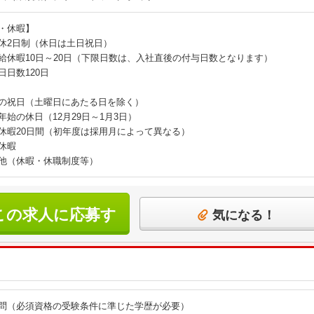
・休暇】
休2日制（休日は土日祝日）
給休暇10日～20日（下限日数は、入社直後の付与日数となります）
日日数120日
の祝日（土曜日にあたる日を除く）
年始の休日（12月29日～1月3日）
休暇20日間（初年度は採用月によって異なる）
休暇
他（休暇・休職制度等）
この求人に応募す
気になる！
る
問（必須資格の受験条件に準じた学歴が必要）