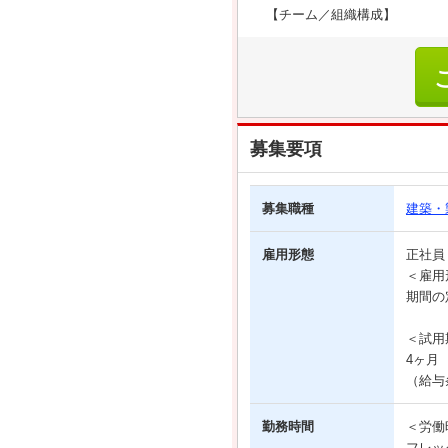
【チーム／組織構成】
募集要項
募集職種
建築・
雇用形態
正社
＜雇用
期間の
＜試用
4ヶ月
（給与
勤務時間
＜労働
フレッ