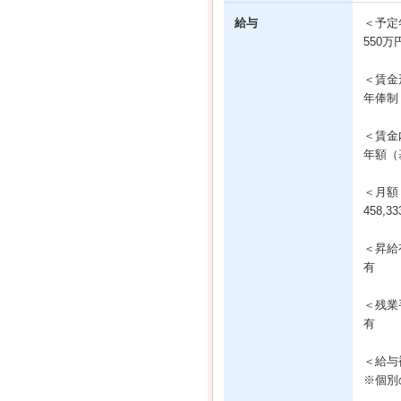
給与
＜予定
550万
＜賃金
年俸制
＜賃金
年額（基
＜月額
458,
＜昇給
有
＜残業
有
＜給与
※個別