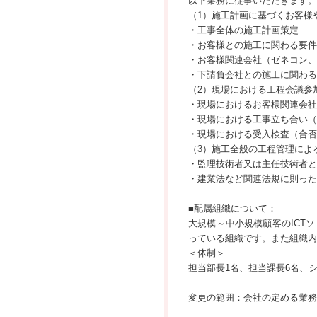
以下業務に従事いただきます。
（1）施工計画に基づくお客様
・工事全体の施工計画策定
・お客様との施工に関わる要件
・お客様関連会社（ゼネコン、
・下請負会社との施工に関わる
（2）現場における工程会議参
・現場におけるお客様関連会社
・現場における工事立ち合い（
・現場における受入検査（合否
（3）施工全般の工程管理によ
・監理技術者又は主任技術者と
・建業法など関連法規に則った
■配属組織について：
大規模～中小規模顧客のICT
っている組織です。また組織内
＜体制＞
担当部長1名、担当課長6名、シ
変更の範囲：会社の定める業務