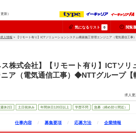
8 更新）
気になるリスト
閲覧
0
の求人情報
> 【リモート有り】ICTソリューションシステム構築施工管理エンジニア（電気通信工事
ネス株式会社】【リモート有り】ICTソ
ニア（電気通信工事）◆NTTグループ【
求人更
週休2日
土日祝休み
年間休日120日以上
学歴不問
急募（締め切り間近）
仕事内容
/
募集要項
/
応募方法
/
企業情報