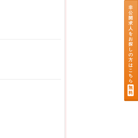
非
公
開
求
人
を
お
探
し
の
方
は
こ
ち
ら
無
料