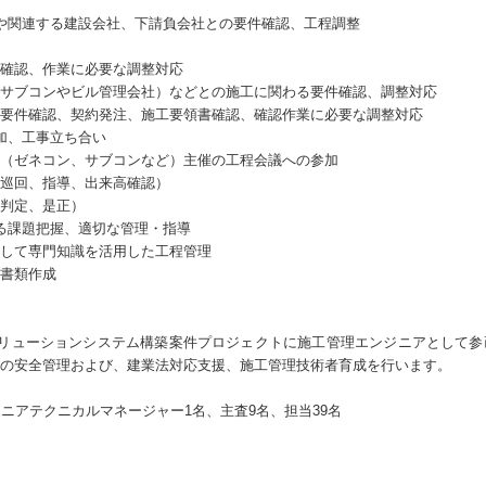
や関連する建設会社、下請負会社との要件確認、工程調整
確認、作業に必要な調整対応
サブコンやビル管理会社）などとの施工に関わる要件確認、調整対応
要件確認、契約発注、施工要領書確認、確認作業に必要な調整対応
加、工事立ち合い
（ゼネコン、サブコンなど）主催の工程会議への参加
巡回、指導、出来高確認）
判定、是正）
る課題把握、適切な管理・指導
して専門知識を活用した工程管理
書類作成
ソリューションシステム構築案件プロジェクトに施工管理エンジニアとして
の安全管理および、建業法対応支援、施工管理技術者育成を行います。
ニアテクニカルマネージャー1名、主査9名、担当39名