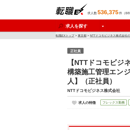
536,375
求人数
件（8/
転職EX
求人を探す
転職EXトップ
>
東京都
>
NTTドコモビジネス株式会社
正社員
【NTTドコモビジ
構築施工管理エンジ
人】（正社員）
NTTドコモビジネス株式会社
求人の特徴
フレックス勤務