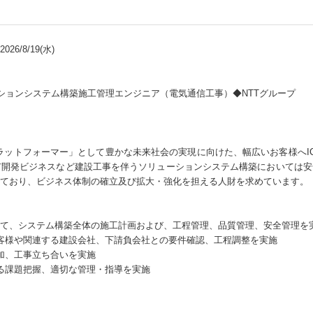
26/8/19(水)
ーションシステム構築施工管理エンジニア（電気通信工事）◆NTTグループ
ラットフォーマー」として豊かな未来社会の実現に向けた、幅広いお客様へI
ty/都市開発ビジネスなど建設工事を伴うソリューションシステム構築において
ており、ビジネス体制の確立及び拡大・強化を担える人財を求めています。
て、システム構築全体の施工計画および、工程管理、品質管理、安全管理を
客様や関連する建設会社、下請負会社との要件確認、工程調整を実施
加、工事立ち合いを実施
る課題把握、適切な管理・指導を実施