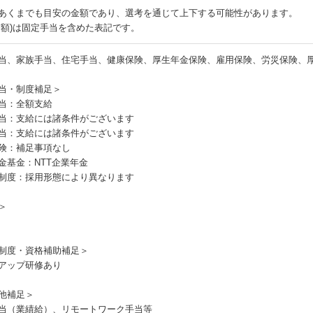
あくまでも目安の金額であり、選考を通じて上下する可能性があります。
月額)は固定手当を含めた表記です。
当、家族手当、住宅手当、健康保険、厚生年金保険、雇用保険、労災保険、
当・制度補足＞
当：全額支給
当：支給には諸条件がございます
当：支給には諸条件がございます
険：補足事項なし
金基金：NTT企業年金
制度：採用形態により異なります
＞
制度・資格補助補足＞
アップ研修あり
他補足＞
当（業績給）、リモートワーク手当等