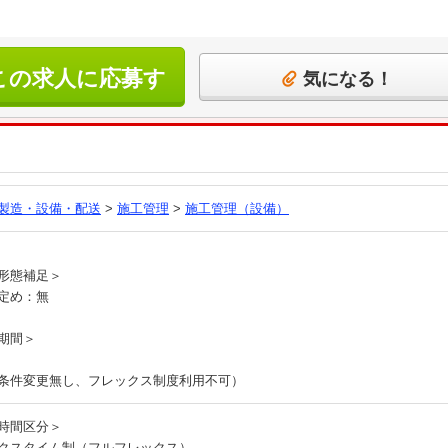
この求人に応募す
気になる！
る
製造・設備・配送
>
施工管理
>
施工管理（設備）
員
形態補足＞
定め：無
期間＞
条件変更無し、フレックス制度利用不可）
時間区分＞
クスタイム制（フルフレックス）