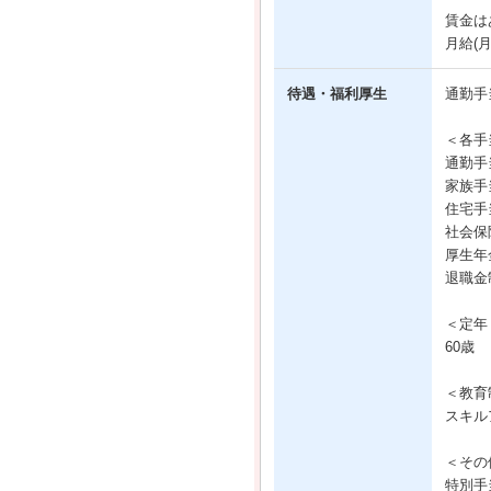
賃金は
月給(
待遇・福利厚生
通勤手
＜各手
通勤手
家族手
住宅手
社会保
厚生年
退職金
＜定年
60歳
＜教育
スキル
＜その
特別手