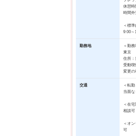
休憩時間
時間外
＜標準
9:00～1
勤務地
＜勤務
東京
住所：
受動喫
変更の
交通
＜転勤
当面な
＜在宅
相談可
＜オン
可