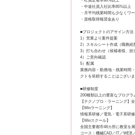
・社員定着率90%以上
・中途社員入社比率85%以上
・月平均残業時間も少なくワー
・資格取得報奨金あり
■プロジェクトのアサイン方法
1）営業より案件提案
2）スキルシート作成（職務経
3）打ち合わせ（候補者様、担
4）ご意向確認
5）配属
業務内容・勤務地・残業時間
クトを依頼することはございま
■研修制度
200種類以上の豊富なプログ
【テクノプロ・ラーニング】
【Winラーニング】
情報系研修／電気・電子系研修
【Winスクール】
全国主要都市48カ所に教室を
コース：機械CAD／IT／WEB／