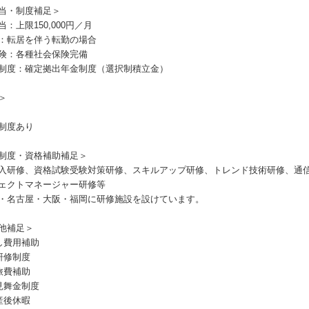
当・制度補足＞
：上限150,000円／月
：転居を伴う転勤の場合
険：各種社会保険完備
制度：確定拠出年金制度（選択制積立金）
＞
制度あり
制度・資格補助補足＞
入研修、資格試験受験対策研修、スキルアップ研修、トレンド技術研修、通
ェクトマネージャー研修等
・名古屋・大阪・福岡に研修施設を設けています。
他補足＞
し費用補助
研修制度
旅費補助
見舞金制度
産後休暇