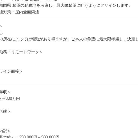
福岡県 希望の勤務地を考慮し、最大限希望に叶うようにアサインします。
煙対策：屋内全面禁煙
＞
し
の所在によっては転勤があり得ますが、ご本人の希望に最大限考慮し、決定
勤務・リモートワーク＞
ライン面接＞
年収＞
円～800万円
形態＞
内訳＞
本給）：250,000円～500,000円