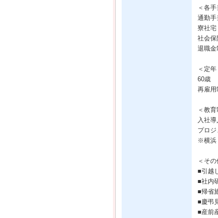
＜各手
通勤手当
寮社宅
社会保
退職金
＜定年
60歳
再雇用
＜教育
入社導
プロジ
※横浜
＜その
■引越
■社内
■帰省
■慶弔
■産前