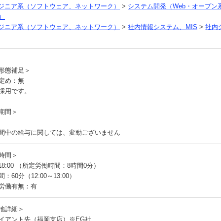
ンジニア系（ソフトウェア、ネットワーク）
>
システム開発（Web・オープン
）
ンジニア系（ソフトウェア、ネットワーク）
>
社内情報システム、MIS
>
社内
員
形態補足＞
定め：無
採用です。
期間＞
間中の給与に関しては、変動ございません
時間＞
～18:00 （所定労働時間：8時間0分）
：60分（12:00～13:00）
労働有無：有
地詳細＞
イアント先（福岡支店）※EG社