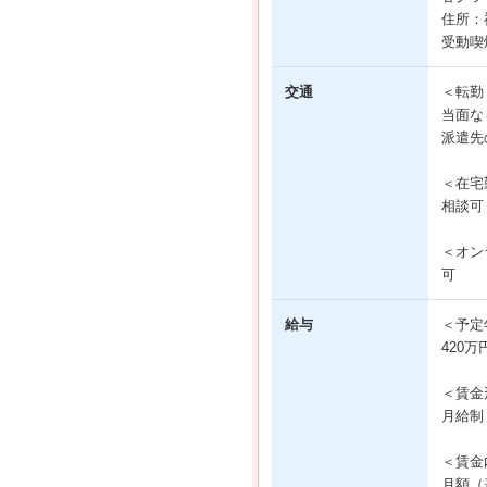
住所：
受動喫
交通
＜転勤
当面な
派遣先
＜在宅
相談可
＜オン
可
給与
＜予定
420万
＜賃金
月給制
＜賃金
月額（基