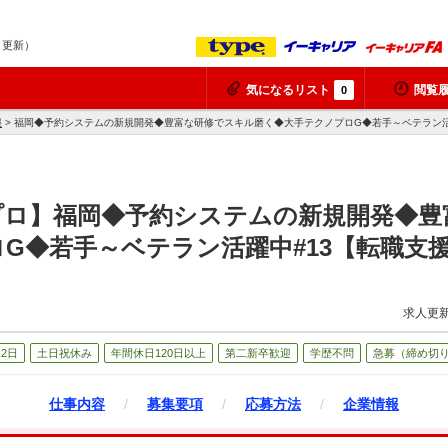
7 更新）
気になるリスト
閲覧
0
報
> 福岡◆予約システムの新規開発◆豊富な研修でスキル磨く◆大手テクノプロG◆若手～ベテラン活
プロ】福岡◆予約システムの新規開発◆豊
G◆若手～ベテラン活躍中#13【転職支
求人更新
2日
土日祝休み
年間休日120日以上
第二新卒歓迎
学歴不問
急募（締め切
仕事内容
/
募集要項
/
応募方法
/
企業情報