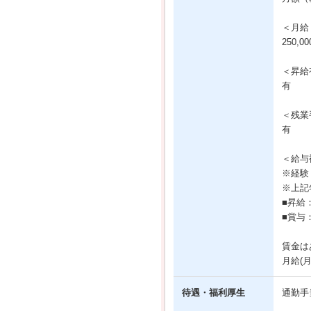
＜月給
250,0
＜昇給
有
＜残業
有
＜給与
※経験
※上記
■昇給
■賞与
賃金は
月給(
待遇・福利厚生
通勤手