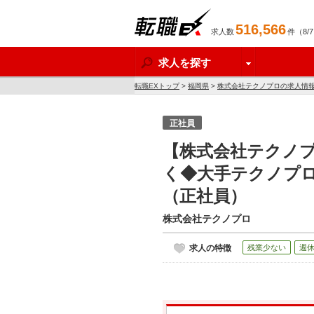
516,566
求人数
件（8/
転職EX
求人を探す
転職EXトップ
>
福岡県
>
株式会社テクノプロの求人情
正社員
【株式会社テクノ
く◆大手テクノプロ
（正社員）
株式会社テクノプロ
求人の特徴
残業少ない
週休