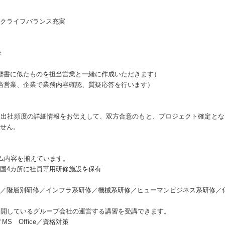
クライフバランス充実
：
歴書に似たものを担当営業と一緒に作成いただきます）
当営業、企業で業務内容確認、質疑応答を行います）
・出社頻度の詳細情報をお伝えして、双方合意のもと、プロジェクト確定とな
せん。
ラム内容を揃えています。
全国4カ所に社員専用研修施設を保有
／階層別研修／インフラ系研修／機械系研修／ヒューマンビジネス系研修／
展開しているグループ会社の運営する講習を受講できます。
MS Office／資格対策