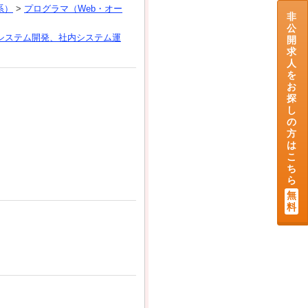
系）
>
プログラマ（Web・オー
非
公
システム開発、社内システム運
開
求
人
を
お
探
し
の
方
は
こ
ち
ら
無
料