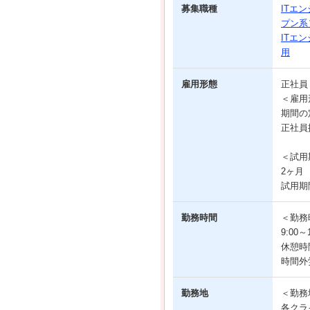
募集職種
ITエ
プン系
ITエ
用
雇用形態
正社
＜雇用
期間の
正社員
＜試用
2ヶ月
試用期
勤務時間
＜勤務
9:00
休憩時間
時間外
勤務地
＜勤務
各クラ