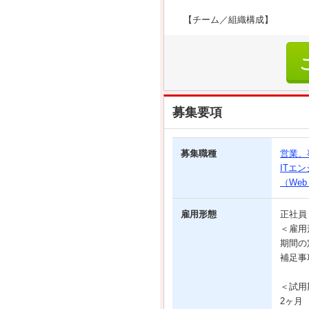
【チーム／組織構成】
募集要項
募集職種
営業、
ITエ
（We
雇用形態
正社
＜雇用
期間の
補足事
＜試用
2ヶ月