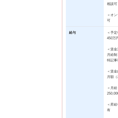
相談可
＜オン
可
給与
＜予定
450万
＜賃金
月給制
特記事
＜賃金
月額（基
＜月給
250,0
＜昇給
有