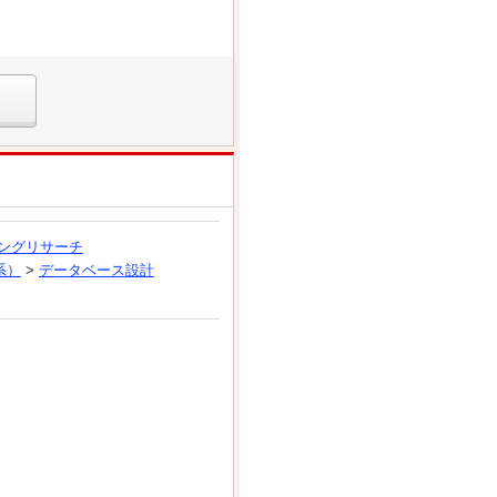
ングリサーチ
系）
>
データベース設計