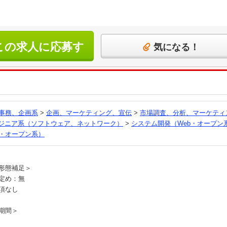
この求人に応募す
気になる！
る
事務、企画系
>
企画、マーケティング、宣伝
>
市場調査、分析、マーケティ
ンジニア系（ソフトウェア、ネットワーク）
>
システム開発（Web・オープン
b・オープン系）
員
形態補足＞
定め：無
項なし
期間＞