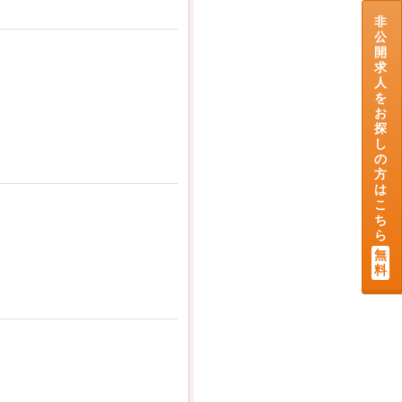
非
公
開
求
人
を
お
探
し
の
方
は
こ
ち
ら
無
料