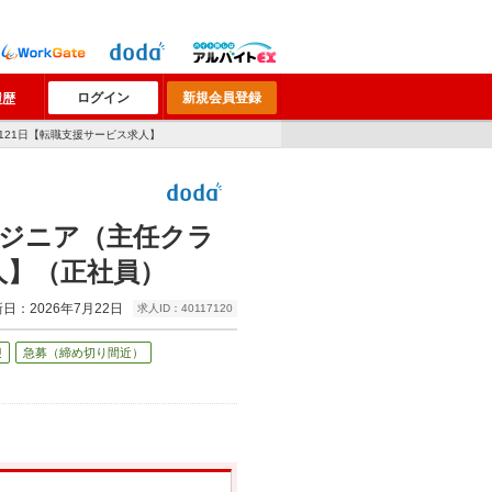
ログイン
新規会員登録
履歴
121日【転職支援サービス求人】
ジニア（主任クラ
人】（正社員）
日：2026年7月22日
求人ID：40117120
迎
急募（締め切り間近）