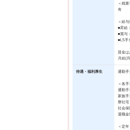
＜残業
有
＜給与
■昇給
■賞与
■LS
賃金は
月給(
待遇・福利厚生
通勤手
＜各手
通勤手
家族手
寮社宅
社会保
退職金
＜定年