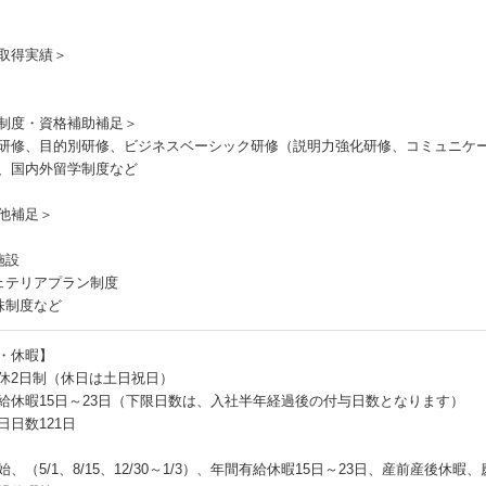
取得実績＞
制度・資格補助補足＞
研修、目的別研修、ビジネスベーシック研修（説明力強化研修、コミュニケ
、国内外留学制度など
他補足＞
施設
ェテリアプラン制度
株制度など
・休暇】
休2日制（休日は土日祝日）
給休暇15日～23日（下限日数は、入社半年経過後の付与日数となります）
日日数121日
始、（5/1、8/15、12/30～1/3）、年間有給休暇15日～23日、産前産後