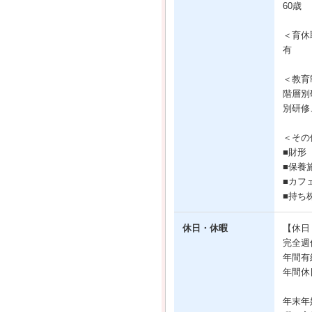
60歳
＜育休
有
＜教育
階層別
別研修
＜その
■財形
■保養
■カフ
■持ち
休日・休暇
【休日
完全週
年間有
年間休
年末年