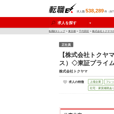
538,289
求人数
件（8/
転職EX
求人を探す
転職EXトップ
>
東京都
>
千代田区
>
株式会社トクヤマ
正社員
【株式会社トクヤ
ス）◇東証プライム
株式会社トクヤマ
求人の特徴
上場企業
フレ
社宅・家賃補助あ