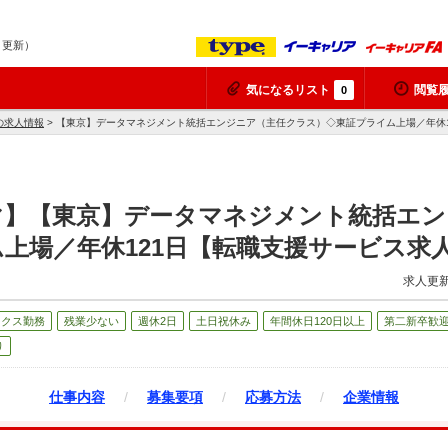
7 更新）
気になるリスト
閲覧
0
の求人情報
> 【東京】データマネジメント統括エンジニア（主任クラス）◇東証プライム上場／年休
マ】【東京】データマネジメント統括エン
上場／年休121日【転職支援サービス求
求人更新
ックス勤務
残業少ない
週休2日
土日祝休み
年間休日120日以上
第二新卒歓
り
仕事内容
/
募集要項
/
応募方法
/
企業情報