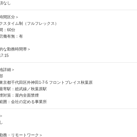
項なし
時間区分＞
クスタイム制（フルフレックス）
間：60分
労働有無：有
的な勤務時間帯＞
7:15
地詳細＞
部
東京都千代田区外神田1-7-5 フロントプレイス秋葉原
最寄駅：総武線／秋葉原駅
煙対策：屋内全面禁煙
範囲：会社の定める事業所
＞
し
勤務・リモートワーク＞