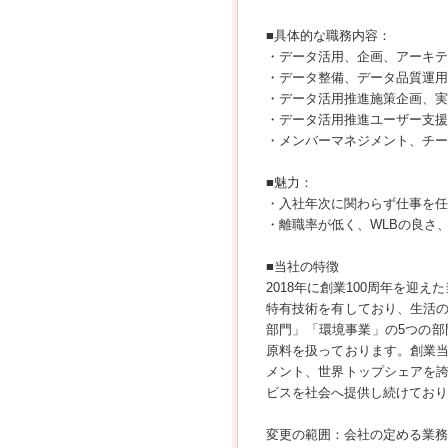
■具体的な職務内容：
・データ活用、企画、アーキテ
・データ整備、データ品質運用
・データ活用推進施策企画、実
・データ活用推進ユーザー支援
・メンバーマネジメント、チー
■魅力：
・入社年次に関わらず仕事を任
・離職率が低く、WLBの良さ
■当社の特徴
2018年に創業100周年を迎
特有技術を有しており、生活
部門」「環境事業」の5つの
原料を扱っております。創業
メント、世界トップシェアを
ビスを社会へ提供し続けており
変更の範囲：会社の定める業務