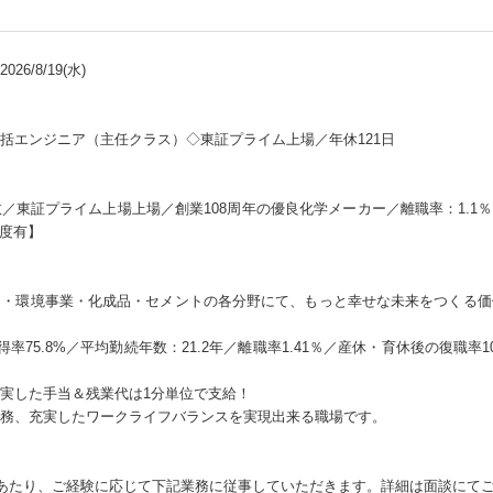
26/8/19(水)
括エンジニア（主任クラス）◇東証プライム上場／年休121日
東証プライム上場上場／創業108周年の優良化学メーカー／離職率：1.1％
制度有】
ス・環境事業・化成品・セメントの各分野にて、もっと幸せな未来をつくる価
得率75.8%／平均勤続年数：21.2年／離職率1.41％／産休・育休後の復職率
実した手当＆残業代は1分単位で支給！
務、充実したワークライフバランスを実現出来る職場です。
にあたり、ご経験に応じて下記業務に従事していただきます。詳細は面談にて