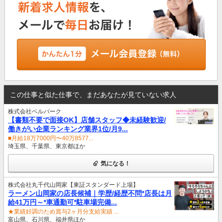
この仕事と似た仕事で、まだあなたが見ていない求人
株式会社ベルパーク
【書類不要で面接OK】店舗スタッフ◆未経験歓迎/
働きがい企業ランキング業界1位/月9...
■月給18万7000円〜40万8577...
埼玉県、千葉県、東京都ほか
気になる！
株式会社丸千代山岡家【東証スタンダード上場】
ラーメン山岡家の店長候補｜学歴/経歴不問*店長は月
給41万円～*車通勤可*駐車場完備...
★業績好調のため賞与2ヶ月分支給実績 ...
富山県、石川県、福井県ほか