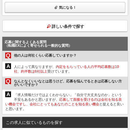
気になる！
詳しい条件で探す
応募に関するよくある質問
（転職EXによく寄せられる一般的な質問）
Q
他の人は何社くらい応募していますか？
A
人によって異なりますが、
内定をもらっている人の平均応募数は10
社、約半数は6社以上
受けています。
Q
なんとなくいいなとは思うけど、応募を悩んでるときは応募しない方
がいいですか？
A
「求人情報だけではよくわからない」「自分で大丈夫なのか」という
不安もあるかと思いますが、
応募して面接を受けるのは会社を知る良
い機会ですし、会社にとってもあなたのことを知る良い機会
と捉えると良い
と思います。
この求人に似ているものを探す