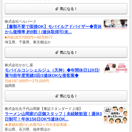
気になる！
株式会社ベルパーク
【書類不要で面接OK】モバイルアドバイザー◆育休
から復帰率 約9割！/連休取得可/未...
■月給18万7000円〜40万8577...
埼玉県、千葉県、東京都ほか
気になる！
株式会社かがし屋
モバイルコンシェルジュ（天神）◆年間休日120日/
賞与前年度実績3回/3連休OKな接客業◆
月給197,000円〜275,000円
福岡県
気になる！
株式会社丸千代山岡家【東証スタンダード上場】
ラーメン山岡家の店舗スタッフ｜未経験歓迎！週休3
日制可！年休156日OK*5連休OK...
★業績好調のため賞与2ヶ月分支給実績 ...
富山県、石川県、福井県ほか