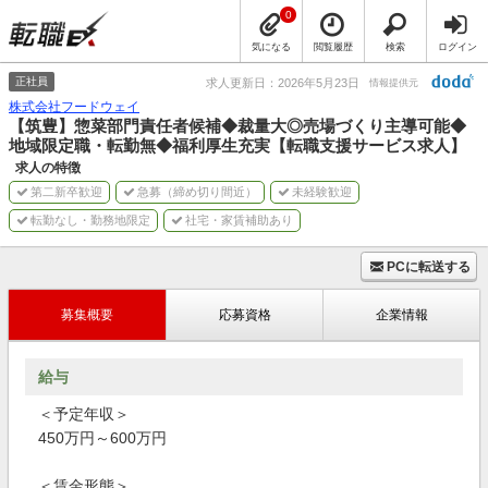
0
気になる
閲覧履歴
検索
ログイン
正社員
求人更新日：2026年5月23日
情報提供元
株式会社フードウェイ
【筑豊】惣菜部門責任者候補◆裁量大◎売場づくり主導可能◆
地域限定職・転勤無◆福利厚生充実【転職支援サービス求人】
求人の特徴
第二新卒歓迎
急募（締め切り間近）
未経験歓迎
転勤なし・勤務地限定
社宅・家賃補助あり
PCに転送する
募集概要
応募資格
企業情報
給与
＜予定年収＞
450万円～600万円
＜賃金形態＞