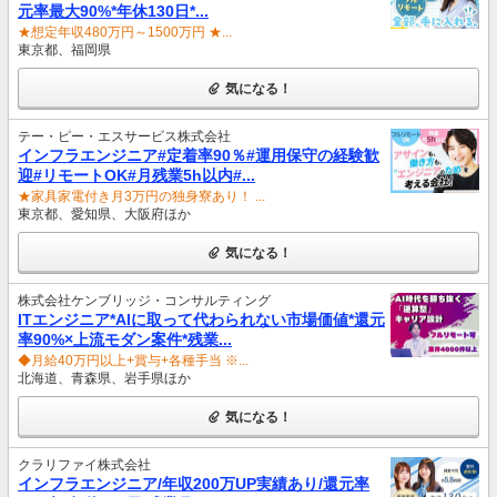
元率最大90%*年休130日*...
★想定年収480万円～1500万円 ★...
東京都、福岡県
気になる！
テー・ピー・エスサービス株式会社
インフラエンジニア#定着率90％#運用保守の経験歓
迎#リモートOK#月残業5h以内#...
★家具家電付き月3万円の独身寮あり！ ...
東京都、愛知県、大阪府ほか
気になる！
株式会社ケンブリッジ・コンサルティング
ITエンジニア*AIに取って代わられない市場価値*還元
率90%×上流モダン案件*残業...
◆月給40万円以上+賞与+各種手当 ※...
北海道、青森県、岩手県ほか
気になる！
クラリファイ株式会社
インフラエンジニア/年収200万UP実績あり/還元率