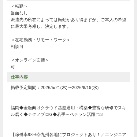
＜転勤＞
当面なし
派遣先の所在によっては転勤があり得ますが、ご本人の希望
に最大限考慮し、決定します。
＜在宅勤務・リモートワーク＞
相談可
＜オンライン面接＞
可
仕事内容
掲載予定期間：2026/5/21(木)〜2026/8/19(水)
福岡◆金融向けクラウド基盤運用・構築◆豊富な研修でスキ
ル磨く◆テクノプロG◆若手～ベテラン活躍#13
【稼働率98%◎九州各地にプロジェクトあり！／エンジニア