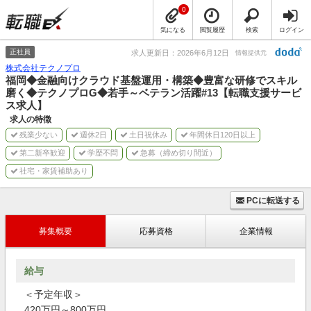
0
気になる
閲覧履歴
検索
ログイン
正社員
求人更新日：2026年6月12日
情報提供元
株式会社テクノプロ
福岡◆金融向けクラウド基盤運用・構築◆豊富な研修でスキル
磨く◆テクノプロG◆若手～ベテラン活躍#13【転職支援サービ
ス求人】
求人の特徴
残業少ない
週休2日
土日祝休み
年間休日120日以上
第二新卒歓迎
学歴不問
急募（締め切り間近）
社宅・家賃補助あり
PCに転送する
募集概要
応募資格
企業情報
給与
＜予定年収＞
420万円～800万円