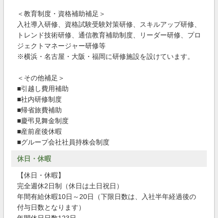
＜教育制度・資格補助補足＞
入社導入研修、資格試験受験対策研修、スキルアップ研修、
トレンド技術研修、通信教育補助制度、リーダー研修、プロ
ジェクトマネージャー研修等
※横浜・名古屋・大阪・福岡に研修施設を設けています。
＜その他補足＞
■引越し費用補助
■社内研修制度
■帰省旅費補助
■慶弔見舞金制度
■産前産後休暇
■グループ会社社員持株会制度
休日・休暇
【休日・休暇】
完全週休2日制（休日は土日祝日）
年間有給休暇10日～20日（下限日数は、入社半年経過後の
付与日数となります）