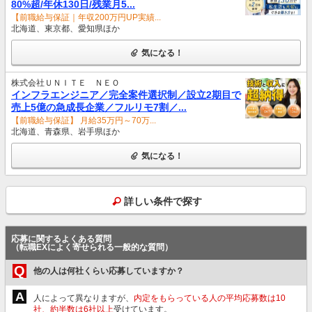
80%超/年休130日/残業月5...
【前職給与保証｜年収200万円UP実績...
北海道、東京都、愛知県ほか
気になる！
株式会社ＵＮＩＴＥ ＮＥＯ
インフラエンジニア／完全案件選択制／設立2期目で
売上5億の急成長企業／フルリモ7割／...
【前職給与保証】 月給35万円～70万...
北海道、青森県、岩手県ほか
気になる！
詳しい条件で探す
応募に関するよくある質問
（転職EXによく寄せられる一般的な質問）
Q
他の人は何社くらい応募していますか？
A
人によって異なりますが、
内定をもらっている人の平均応募数は10
社、約半数は6社以上
受けています。