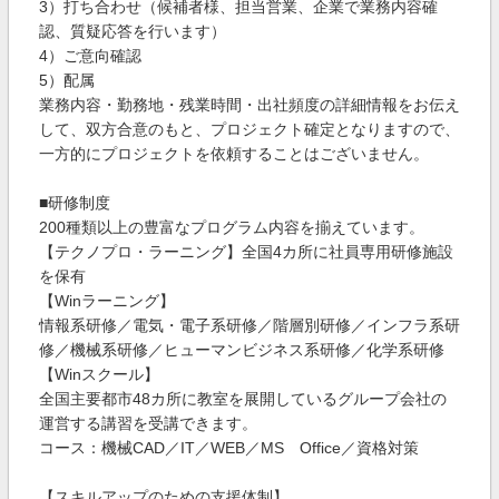
3）打ち合わせ（候補者様、担当営業、企業で業務内容確
認、質疑応答を行います）
4）ご意向確認
5）配属
業務内容・勤務地・残業時間・出社頻度の詳細情報をお伝え
して、双方合意のもと、プロジェクト確定となりますので、
一方的にプロジェクトを依頼することはございません。
■研修制度
200種類以上の豊富なプログラム内容を揃えています。
【テクノプロ・ラーニング】全国4カ所に社員専用研修施設
を保有
【Winラーニング】
情報系研修／電気・電子系研修／階層別研修／インフラ系研
修／機械系研修／ヒューマンビジネス系研修／化学系研修
【Winスクール】
全国主要都市48カ所に教室を展開しているグループ会社の
運営する講習を受講できます。
コース：機械CAD／IT／WEB／MS Office／資格対策
【スキルアップのための支援体制】