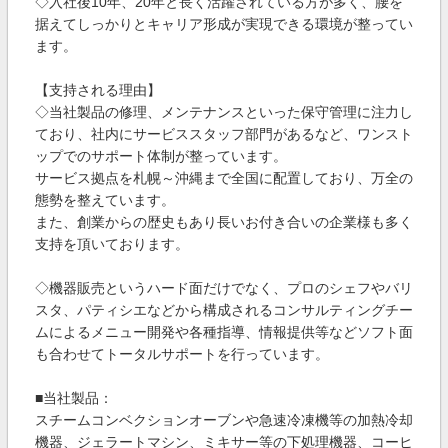
◇入社後10年、20年と長く活躍されている方が多く、腰を
据えてしっかりとキャリア形成が実現できる環境が整ってい
ます。
【支持される理由】
◇当社製品の修理、メンテナンスといった保守管理に注力し
ており、社内にサービススタッフ部門があるなど、ワンスト
ップでのサポート体制が整っています。
サービス拠点を札幌～沖縄まで全国に配置しており、万全の
態勢を整えています。
また、創業からの歴史もあり長いお付き合いの企業様も多く
支持を頂いております。
◇機器販売というハード面だけでなく、プロのシェフやバリ
スタ、パティシエなどから構成されるコンサルティングチー
ムによるメニュー開発や各種指導、情報提供等などソフト面
も合わせてトータルサポートを行っています。
■当社製品：
スチームコンベクションオーブンや急速冷凍機等の加熱冷却
機器、ジェラートマシン、ミキサー等の下処理機器、コーヒ