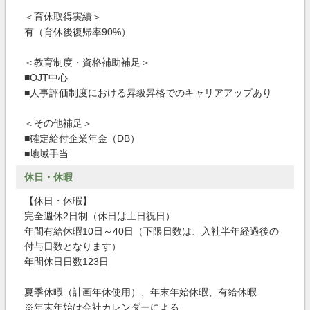
＜育休取得実績＞
有（育休後復帰率90%）
＜教育制度・資格補助補足＞
■OJT中心
■人事評価制度における昇級昇格でのキャリアアップあり
＜その他補足＞
■確定給付企業年金（DB）
■地域手当
休日・休暇
【休日・休暇】
完全週休2日制（休日は土日祝日）
年間有給休暇10日～40日（下限日数は、入社半年経過後の
付与日数となります）
年間休日日数123日
夏季休暇（計画年休使用）、年末年始休暇、有給休暇
※年末年始は会社カレンダーによる