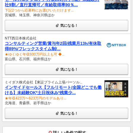
社9割／直行直帰可／有給取得率90％...
下記2つから応募時にお選びいただけます...
宮城県、埼玉県、神奈川県ほか
気になる！
NTT西日本株式会社
コンサルティング営業/賞与年2回/残業月13h/有休取
得89%/フレックスタイム制/...
★ゆくゆく年収600万円以上も可 ◆...
富山県、石川県、福井県ほか
気になる！
ミイダス株式会社【東証プライム上場パーソル...
インサイドセールス【フルリモート/全国どこでも働
ける】未経験OK*土日祝休み*残業少...
★年収423万〜623万円のモデルあり...
北海道、青森県、岩手県ほか
気になる！
詳しい条件で探す