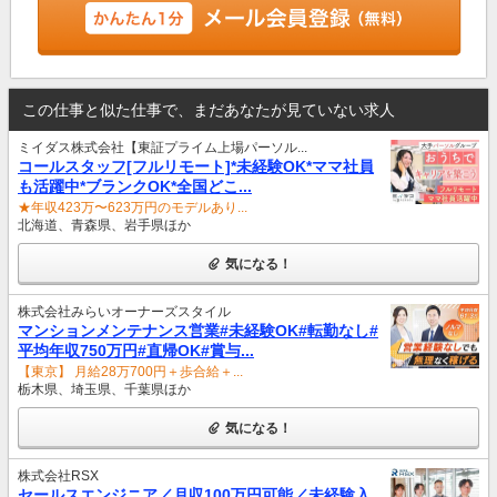
この仕事と似た仕事で、まだあなたが見ていない求人
ミイダス株式会社【東証プライム上場パーソル...
コールスタッフ[フルリモート]*未経験OK*ママ社員
も活躍中*ブランクOK*全国どこ...
★年収423万〜623万円のモデルあり...
北海道、青森県、岩手県ほか
気になる！
株式会社みらいオーナーズスタイル
マンションメンテナンス営業#未経験OK#転勤なし#
平均年収750万円#直帰OK#賞与...
【東京】 月給28万700円＋歩合給＋...
栃木県、埼玉県、千葉県ほか
気になる！
株式会社RSX
セールスエンジニア／月収100万円可能／未経験入