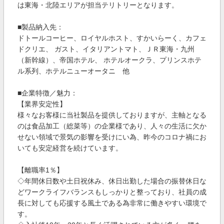
は東海・北陸エリアが担当テリトリーとなります。
■製品納入先：
ドトールコーヒー、ロイヤルホスト、すかいらーく、カフェ
ドクリエ、 ガスト、イタリアントマト、ＪＲ東海・九州
（新幹線）、帝国ホテル、 ホテルオークラ、プリンスホテ
ル系列、ホテルニューオータニ 他
■企業特徴／魅力：
【業界安定性】
様々なお客様に当社製品を提供しておりますが、主軸となる
のは食品加工（総菜等）の企業様であり、人々の生活に欠か
せない領域で景気の影響を受けにい為、昨今のコロナ禍にお
いても安定経営を続けています。
【離職率1％】
◇年間休日数や土日祝休み、休日出勤した場合の振替休日な
どワークライフバランスもしっかりと整っており、社員の成
長に対しても応援する風土である為非常に働きやすい環境で
す。