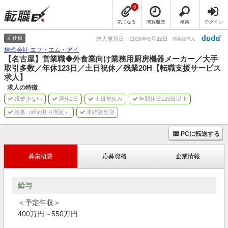
0
気になる
閲覧履歴
検索
ログイン
正社員
求人更新日：2026年5月22日
情報提供元
株式会社 エフ・エム・アイ
【名古屋】営業職◆外食業向け業務用厨房機器メーカー／大手
取引多数／年休123日／土日祝休／残業20H【転職支援サービス
求人】
求人の特徴
残業少ない
週休2日
土日祝休み
年間休日120日以上
急募（締め切り間近）
未経験歓迎
PCに転送する
募集概要
応募資格
企業情報
給与
＜予定年収＞
400万円～550万円