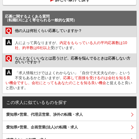
応募に関するよくある質問
（転職EXによく寄せられる一般的な質問）
Q
他の人は何社くらい応募していますか？
A
人によって異なりますが、
内定をもらっている人の平均応募数は10
社、約半数は6社以上
受けています。
Q
なんとなくいいなとは思うけど、応募を悩んでるときは応募しない方
がいいですか？
A
「求人情報だけではよくわからない」「自分で大丈夫なのか」という
不安もあるかと思いますが、
応募して面接を受けるのは会社を知る良
い機会ですし、会社にとってもあなたのことを知る良い機会
と捉えると良い
と思います。
この求人に似ているものを探す
愛知県×営業、代理店営業、渉外の転職・求人
愛知県×営業、企画営業(法人)の転職・求人