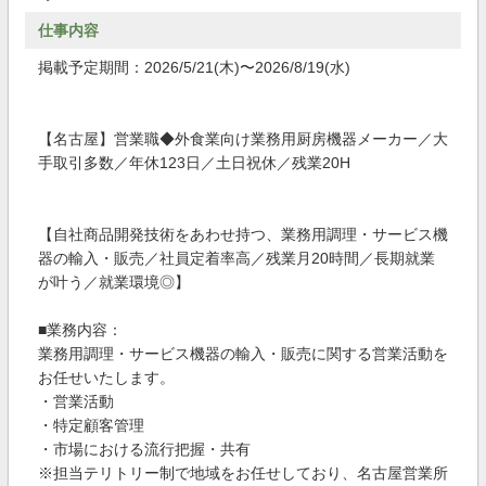
仕事内容
掲載予定期間：2026/5/21(木)〜2026/8/19(水)
【名古屋】営業職◆外食業向け業務用厨房機器メーカー／大
手取引多数／年休123日／土日祝休／残業20H
【自社商品開発技術をあわせ持つ、業務用調理・サービス機
器の輸入・販売／社員定着率高／残業月20時間／長期就業
が叶う／就業環境◎】
■業務内容：
業務用調理・サービス機器の輸入・販売に関する営業活動を
お任せいたします。
・営業活動
・特定顧客管理
・市場における流行把握・共有
※担当テリトリー制で地域をお任せしており、名古屋営業所