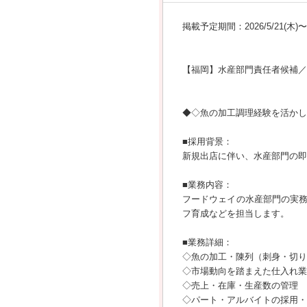
掲載予定期間：2026/5/21(木)〜20
【福岡】水産部門責任者候補／
◆◇魚の加工調理経験を活かし
■採用背景：
新規出店に伴い、水産部門の即
■業務内容：
フードウェイの水産部門の実
フ育成などを担当します。
■業務詳細：
◇魚の加工・陳列（刺身・切り
◇市場動向を踏まえた仕入れ業
◇売上・在庫・生産数の管理
◇パート・アルバイトの採用・