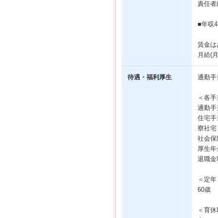
責任者
■年収
賃金は
月給(
待遇・福利厚生
通勤手
＜各手
通勤手
住宅手
寮社宅
社会保
厚生年
退職金
＜定年
60歳
＜育休