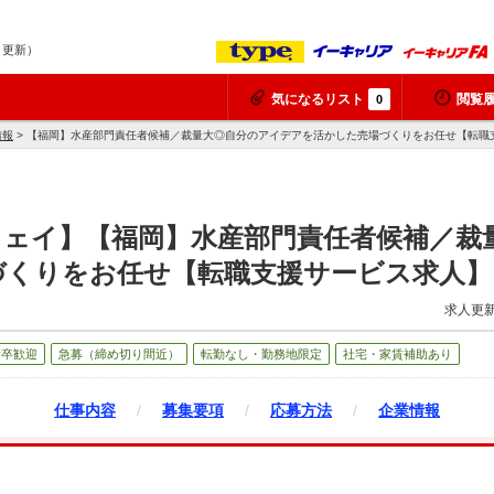
9 更新）
気になるリスト
閲覧
0
情報
> 【福岡】水産部門責任者候補／裁量大◎自分のアイデアを活かした売場づくりをお任せ【転職
ウェイ】【福岡】水産部門責任者候補／裁
づくりをお任せ【転職支援サービス求人】
求人更新
新卒歓迎
急募（締め切り間近）
転勤なし・勤務地限定
社宅・家賃補助あり
仕事内容
/
募集要項
/
応募方法
/
企業情報