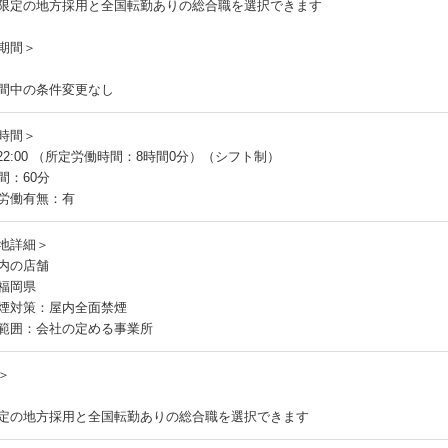
限定の地方採用と全国転勤ありの総合職を選択できます
期間＞
間中の条件変更なし
時間＞
～22:00 （所定労働時間：8時間0分）（シフト制）
間：60分
労働有無：有
地詳細＞
内の店舗
福岡県
煙対策：屋内全面禁煙
範囲：会社の定める事業所
＞
定の地方採用と全国転勤ありの総合職を選択できます