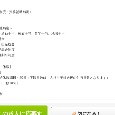
制度・資格補助補足＞
他補足＞
：通勤手当、家族手当、住宅手当、地域手当
祝金
・出産祝金
見舞金制度
員割引制度
・休暇】
制
給休暇10日～20日（下限日数は、入社半年経過後の付与日数となります）
日日数108日
制
この求人に応募す
気になる！