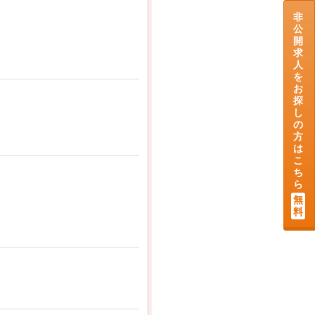
非
公
開
求
人
を
お
探
し
の
方
は
こ
ち
ら
無
料