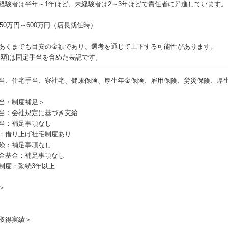
経験者は半年～1年ほど、未経験者は2～3年ほどで責任者に昇進しています。
450万円～600万円（店長就任時）
あくまでも目安の金額であり、選考を通じて上下する可能性があります。
月額)は固定手当を含めた表記です。
当、住宅手当、寮社宅、健康保険、厚生年金保険、雇用保険、労災保険、厚
当・制度補足＞
当：会社規定に基づき支給
当：補足事項なし
：借り上げ社宅制度あり
険：補足事項なし
金基金：補足事項なし
制度：勤続3年以上
＞
取得実績＞