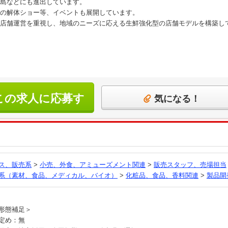
島などにも進出しています。
の解体ショー等、イベントも展開しています。
店舗運営を重視し、地域のニーズに応える生鮮強化型の店舗モデルを構築し
この求人に応募す
気になる！
る
ス、販売系
>
小売、外食、アミューズメント関連
>
販売スタッフ、売場担当
系（素材、食品、メディカル、バイオ）
>
化粧品、食品、香料関連
>
製品開
員
形態補足＞
定め：無