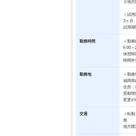
※地方
＜試用
3ヶ月
試用期
勤務時間
＜勤務
6:00
休憩時
時間外
勤務地
＜勤務
福岡県
住所：
受動喫
変更の
交通
＜転勤
無
地方限