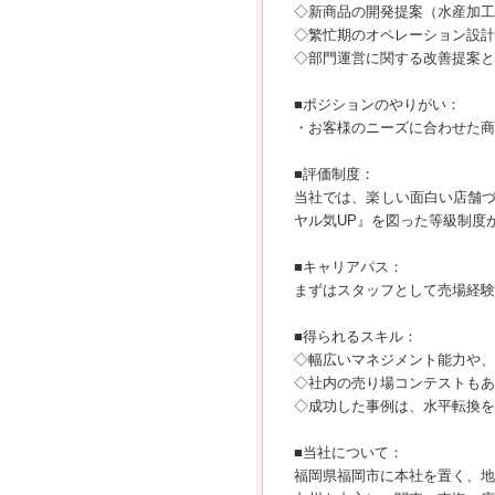
◇新商品の開発提案（水産加工
◇繁忙期のオペレーション設計
◇部門運営に関する改善提案と
■ポジションのやりがい：
・お客様のニーズに合わせた商
■評価制度：
当社では、楽しい面白い店舗
ヤル気UP』を図った等級制度
■キャリアパス：
まずはスタッフとして売場経験
■得られるスキル：
◇幅広いマネジメント能力や、
◇社内の売り場コンテストもあ
◇成功した事例は、水平転換を
■当社について：
福岡県福岡市に本社を置く、地