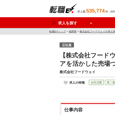
535,774
求人数
件（8/
転職EX
求人を探す
転職EXトップ
>
福岡県
>
株式会社フードウェイの求人
正社員
【株式会社フード
アを活かした売場
株式会社フードウェイ
求人の特徴
女性活躍
第二
仕事内容