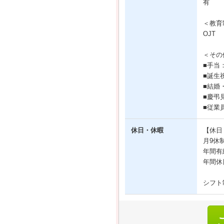
有
＜教育
OJT
＜その
■手当
■誕生
■結婚
■慶弔
■従業
休日・休暇
【休日
月9休
年間有
年間休
シフト