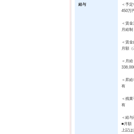
給与
＜予定
450万
＜賃金
月給制
＜賃金
月額（基
＜月給
338,0
＜昇給
有
＜残業
有
＜給与
■月額（
上記は