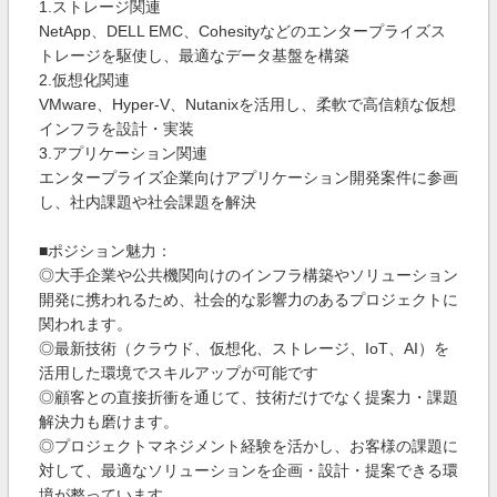
1.ストレージ関連
NetApp、DELL EMC、Cohesityなどのエンタープライズス
トレージを駆使し、最適なデータ基盤を構築
2.仮想化関連
VMware、Hyper-V、Nutanixを活用し、柔軟で高信頼な仮想
インフラを設計・実装
3.アプリケーション関連
エンタープライズ企業向けアプリケーション開発案件に参画
し、社内課題や社会課題を解決
■ポジション魅力：
◎大手企業や公共機関向けのインフラ構築やソリューション
開発に携われるため、社会的な影響力のあるプロジェクトに
関われます。
◎最新技術（クラウド、仮想化、ストレージ、IoT、AI）を
活用した環境でスキルアップが可能です
◎顧客との直接折衝を通じて、技術だけでなく提案力・課題
解決力も磨けます。
◎プロジェクトマネジメント経験を活かし、お客様の課題に
対して、最適なソリューションを企画・設計・提案できる環
境が整っています。