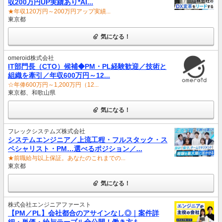
収200万円UP実績あり*AI...
★年収120万円～200万円アップ実績...
東京都
気になる！
omeroid株式会社
IT部門長（CTO）候補◆PM・PL経験歓迎／技術と
組織を牽引／年収600万円～12...
☆年俸600万円～1,200万円（12...
東京都、和歌山県
気になる！
フレックシステムズ株式会社
システムエンジニア／上流工程・フルスタック・ス
ペシャリスト・PM…選べるポジション／...
★前職給与以上保証。あなたのこれまでの...
東京都
気になる！
株式会社エンジニアファースト
【PM／PL】会社都合のアサインなし◎｜案件詳
細・単価・給与テーブル全公開！働き方も...