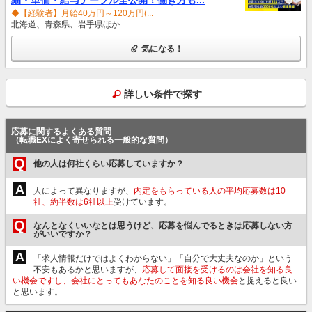
◆【経験者】月給40万円～120万円(...
北海道、青森県、岩手県ほか
気になる！
詳しい条件で探す
応募に関するよくある質問
（転職EXによく寄せられる一般的な質問）
Q
他の人は何社くらい応募していますか？
A
人によって異なりますが、
内定をもらっている人の平均応募数は10
社、約半数は6社以上
受けています。
Q
なんとなくいいなとは思うけど、応募を悩んでるときは応募しない方
がいいですか？
A
「求人情報だけではよくわからない」「自分で大丈夫なのか」という
不安もあるかと思いますが、
応募して面接を受けるのは会社を知る良
い機会ですし、会社にとってもあなたのことを知る良い機会
と捉えると良い
と思います。