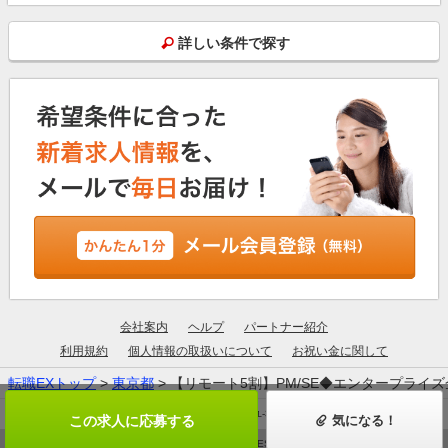
詳しい条件で探す
会社案内
ヘルプ
パートナー紹介
利用規約
個人情報の取扱いについて
お祝い金に関して
転職EXトップ
>
東京都
> 【リモート5割】PM/SE◆エンタープラ
厚生労働大臣許可：13-ユ-305190
この求人に応募する
気になる！
© ZIGExN ALL RIGHTS RESERVED.