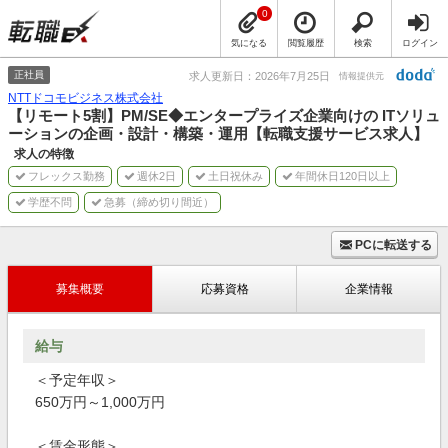
0
気になる
閲覧履歴
検索
ログイン
正社員
求人更新日：2026年7月25日
情報提供元
NTTドコモビジネス株式会社
【リモート5割】PM/SE◆エンタープライズ企業向けの ITソリュ
ーションの企画・設計・構築・運用【転職支援サービス求人】
求人の特徴
フレックス勤務
週休2日
土日祝休み
年間休日120日以上
学歴不問
急募（締め切り間近）
PCに転送する
募集概要
応募資格
企業情報
給与
＜予定年収＞
650万円～1,000万円
＜賃金形態＞