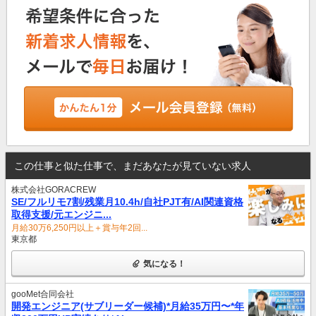
この仕事と似た仕事で、まだあなたが見ていない求人
株式会社GORACREW
SE/フルリモ7割/残業月10.4h/自社PJT有/AI関連資格
取得支援/元エンジニ...
月給30万6,250円以上＋賞与年2回...
東京都
気になる！
gooMet合同会社
開発エンジニア(サブリーダー候補)*月給35万円〜*年