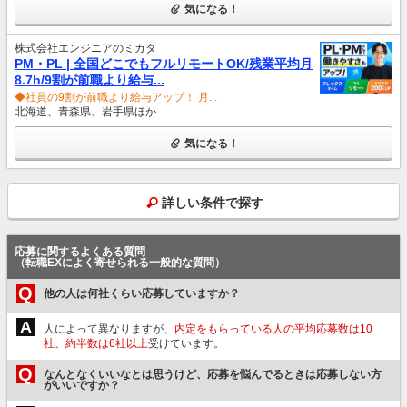
気になる！
株式会社エンジニアのミカタ
PM・PL | 全国どこでもフルリモートOK/残業平均月
8.7h/9割が前職より給与...
◆社員の9割が前職より給与アップ！ 月...
北海道、青森県、岩手県ほか
気になる！
詳しい条件で探す
応募に関するよくある質問
（転職EXによく寄せられる一般的な質問）
Q
他の人は何社くらい応募していますか？
A
人によって異なりますが、
内定をもらっている人の平均応募数は10
社、約半数は6社以上
受けています。
Q
なんとなくいいなとは思うけど、応募を悩んでるときは応募しない方
がいいですか？