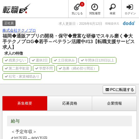
0
気になる
閲覧履歴
検索
ログイン
正社員
求人更新日：2026年6月12日
情報提供元
株式会社テクノプロ
福岡◆通販アプリの開発・保守◆豊富な研修でスキル磨く◆大
手テクノプロG◆若手～ベテラン活躍中#13【転職支援サービス
求人】
求人の特徴
残業少ない
週休2日
土日祝休み
年間休日120日以上
第二新卒歓迎
学歴不問
急募（締め切り間近）
社宅・家賃補助あり
PCに転送する
募集概要
応募資格
企業情報
給与
＜予定年収＞
420万円～800万円