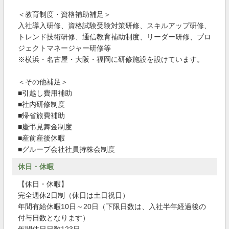
＜教育制度・資格補助補足＞
入社導入研修、資格試験受験対策研修、スキルアップ研修、
トレンド技術研修、通信教育補助制度、リーダー研修、プロ
ジェクトマネージャー研修等
※横浜・名古屋・大阪・福岡に研修施設を設けています。
＜その他補足＞
■引越し費用補助
■社内研修制度
■帰省旅費補助
■慶弔見舞金制度
■産前産後休暇
■グループ会社社員持株会制度
休日・休暇
【休日・休暇】
完全週休2日制（休日は土日祝日）
年間有給休暇10日～20日（下限日数は、入社半年経過後の
付与日数となります）