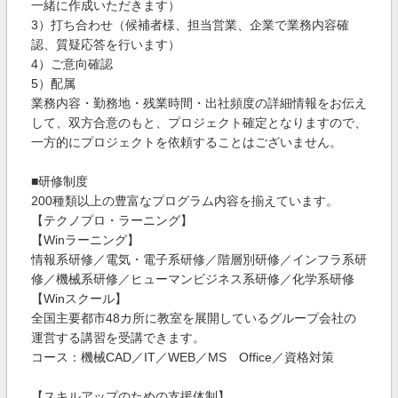
一緒に作成いただきます）
3）打ち合わせ（候補者様、担当営業、企業で業務内容確
認、質疑応答を行います）
4）ご意向確認
5）配属
業務内容・勤務地・残業時間・出社頻度の詳細情報をお伝え
して、双方合意のもと、プロジェクト確定となりますので、
一方的にプロジェクトを依頼することはございません。
■研修制度
200種類以上の豊富なプログラム内容を揃えています。
【テクノプロ・ラーニング】
【Winラーニング】
情報系研修／電気・電子系研修／階層別研修／インフラ系研
修／機械系研修／ヒューマンビジネス系研修／化学系研修
【Winスクール】
全国主要都市48カ所に教室を展開しているグループ会社の
運営する講習を受講できます。
コース：機械CAD／IT／WEB／MS Office／資格対策
【スキルアップのための支援体制】