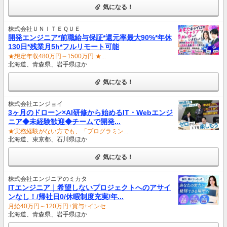
気になる！
株式会社ＵＮＩＴＥＱＵＥ
開発エンジニア*前職給与保証*還元率最大90%*年休
130日*残業月5h*フルリモート可能
★想定年収480万円～1500万円 ★...
北海道、青森県、岩手県ほか
気になる！
株式会社エンジョイ
3ヶ月のドローン×AI研修から始めるIT・Webエンジ
ニア◆未経験歓迎◆チームで開発...
★実務経験がない方でも、「プログラミン...
北海道、東京都、石川県ほか
気になる！
株式会社エンジニアのミカタ
ITエンジニア｜希望しないプロジェクトへのアサイ
ンなし！/帰社日0/休暇制度充実/年...
月給40万円～120万円+賞与+インセ...
北海道、青森県、岩手県ほか