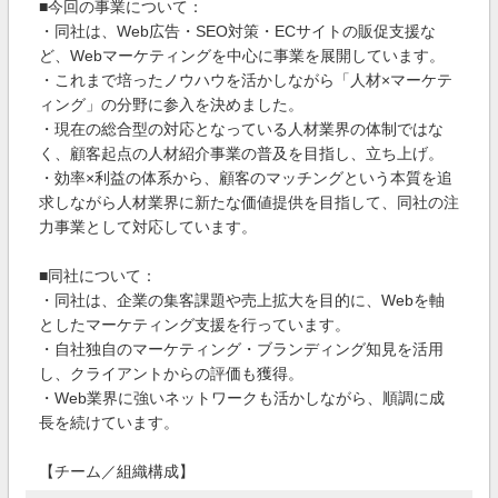
■今回の事業について：
・同社は、Web広告・SEO対策・ECサイトの販促支援な
ど、Webマーケティングを中心に事業を展開しています。
・これまで培ったノウハウを活かしながら「人材×マーケテ
ィング」の分野に参入を決めました。
・現在の総合型の対応となっている人材業界の体制ではな
く、顧客起点の人材紹介事業の普及を目指し、立ち上げ。
・効率×利益の体系から、顧客のマッチングという本質を追
求しながら人材業界に新たな価値提供を目指して、同社の注
力事業として対応しています。
■同社について：
・同社は、企業の集客課題や売上拡大を目的に、Webを軸
としたマーケティング支援を行っています。
・自社独自のマーケティング・ブランディング知見を活用
し、クライアントからの評価も獲得。
・Web業界に強いネットワークも活かしながら、順調に成
長を続けています。
【チーム／組織構成】