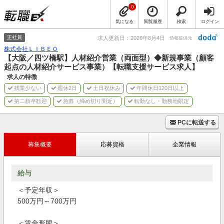
0
気になる
閲覧履歴
検索
ログイン
正社員
求人更新日：2026年8月4日
情報提供元
株式会社ＬＩＢＥＯ
【大阪／四ツ橋駅】人材紹介営業（両面型）◆新規事業（顧客
起点の人材紹介サービス事業）【転職支援サービス求人】
求人の特徴
残業少ない
週休2日
土日祝休み
年間休日120日以上
第二新卒歓迎
急募（締め切り間近）
転勤なし・勤務地限定
PCに転送する
募集概要
応募資格
企業情報
給与
＜予定年収＞
500万円～700万円
＜賃金形態＞