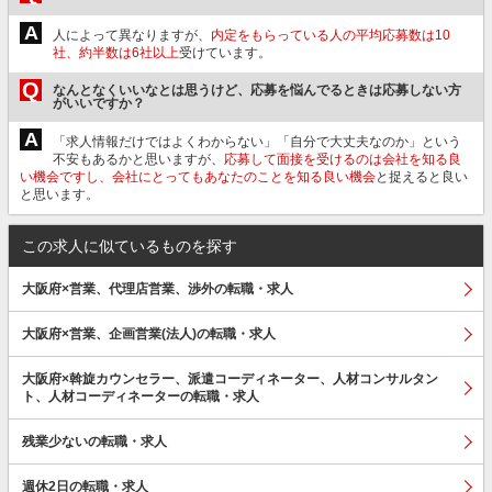
A
人によって異なりますが、
内定をもらっている人の平均応募数は10
社、約半数は6社以上
受けています。
Q
なんとなくいいなとは思うけど、応募を悩んでるときは応募しない方
がいいですか？
A
「求人情報だけではよくわからない」「自分で大丈夫なのか」という
不安もあるかと思いますが、
応募して面接を受けるのは会社を知る良
い機会ですし、会社にとってもあなたのことを知る良い機会
と捉えると良い
と思います。
この求人に似ているものを探す
大阪府×営業、代理店営業、渉外の転職・求人
大阪府×営業、企画営業(法人)の転職・求人
大阪府×斡旋カウンセラー、派遣コーディネーター、人材コンサルタン
ト、人材コーディネーターの転職・求人
残業少ないの転職・求人
週休2日の転職・求人