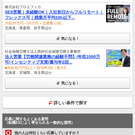
株式会社プロエフィカ
SES営業｜未経験OK｜入社初日からフルリモート｜
フレックス可｜残業月平均10h以下...
月給35万円～50万円＋交通費 ◎経...
北海道、青森県、岩手県ほか
気になる！
社会保険労務士法人西村社会保険労務士事務所
法人営業【労務関連業務の経験不問】/年収1000万
可/インセンティブ充実/賞与年2回...
■月給30万円以上＋賞与年2回（最大6...
北海道、宮城県、埼玉県ほか
気になる！
詳しい条件で探す
応募に関するよくある質問
（転職EXによく寄せられる一般的な質問）
Q
他の人は何社くらい応募していますか？