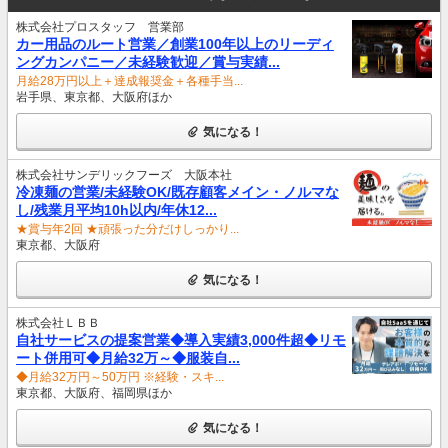
株式会社プロスタッフ 営業部
カー用品のルート営業／創業100年以上のリーディ
ングカンパニー／未経験歓迎／賞与実績...
月給28万円以上＋達成報奨金＋各種手当...
岩手県、東京都、大阪府ほか
気になる！
株式会社サンデリックフーズ 大阪本社
冷凍麺の営業/未経験OK/既存顧客メイン・ノルマな
し/残業月平均10h以内/年休12...
★賞与年2回 ★頑張った分だけしっかり...
東京都、大阪府
気になる！
株式会社ＬＢＢ
自社サービスの提案営業◆導入実績3,000件超◆リモ
ート併用可◆月給32万～◆服装自...
◆月給32万円～50万円 ※経験・スキ...
東京都、大阪府、福岡県ほか
気になる！