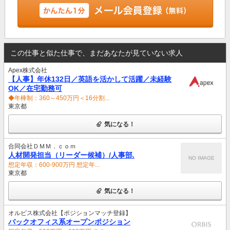
この仕事と似た仕事で、まだあなたが見ていない求人
Apex株式会社
【人事】年休132日／英語を活かして活躍／未経験
OK／在宅勤務可
◆年棒制：360～450万円＜16分割...
東京都
気になる！
合同会社ＤＭＭ．ｃｏｍ
人材開発担当（リーダー候補）/人事部.
NO IMAGE
想定年収：600-900万円 想定年...
東京都
気になる！
オルビス株式会社【ポジションマッチ登録】
バックオフィス系オープンポジション