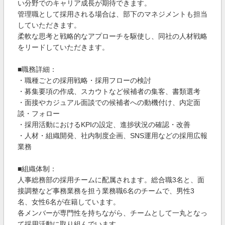
い分野でのキャリア成長が期待できます。
管理職として採用される場合は、部下のマネジメントも担当
していただきます。
柔軟な思考と戦略的なアプローチを駆使し、同社の人材戦略
をリードしていただきます。
■職務詳細：
・職種ごとの採用戦略・採用フローの検討
・募集要項の作成、スカウトなど候補者の集客、書類選考
・面接やカジュアル面談での候補者への動機付け、内定面
談・フォロー
・採用活動におけるKPIの設定、進捗状況の確認・改善
・人材・組織開発、社内制度企画、SNS運用などの採用広報
業務
■組織体制：
人事総務部の採用チームに配属されます。総合職3名と、面
接調整など事務業務を担う業務職6名のチームで、男性3
名、女性6名が在籍しています。
各メンバーが専門性を持ちながら、チームとして一丸となっ
て採用活動に取り組んでいます。