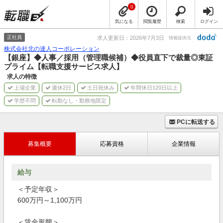
0
気になる
閲覧履歴
検索
ログイン
正社員
求人更新日：2026年7月3日
情報提供元
株式会社北の達人コーポレーション
【銀座】◆人事／採用（管理職候補）◆役員直下で裁量◎東証
プライム【転職支援サービス求人】
求人の特徴
上場企業
週休2日
土日祝休み
年間休日120日以上
学歴不問
転勤なし・勤務地限定
PCに転送する
募集概要
応募資格
企業情報
給与
＜予定年収＞
600万円～1,100万円
＜賃金形態＞