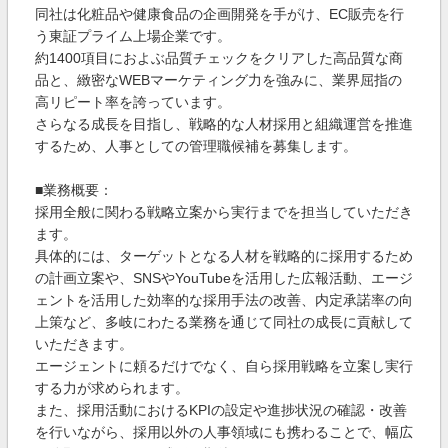
同社は化粧品や健康食品の企画開発を手がけ、EC販売を行
う東証プライム上場企業です。
約1400項目におよぶ品質チェックをクリアした高品質な商
品と、緻密なWEBマーケティング力を強みに、業界屈指の
高リピート率を誇っています。
さらなる成長を目指し、戦略的な人材採用と組織運営を推進
するため、人事としての管理職候補を募集します。
■業務概要：
採用全般に関わる戦略立案から実行までを担当していただき
ます。
具体的には、ターゲットとなる人材を戦略的に採用するため
の計画立案や、SNSやYouTubeを活用した広報活動、エージ
ェントを活用した効率的な採用手法の改善、内定承諾率の向
上策など、多岐にわたる業務を通じて同社の成長に貢献して
いただきます。
エージェントに頼るだけでなく、自ら採用戦略を立案し実行
する力が求められます。
また、採用活動におけるKPIの設定や進捗状況の確認・改善
を行いながら、採用以外の人事領域にも携わることで、幅広