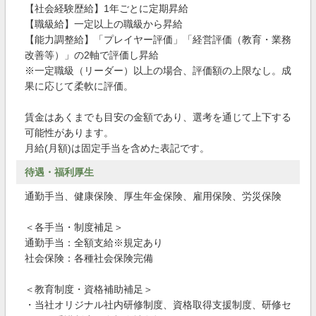
【社会経験歴給】1年ごとに定期昇給
【職級給】一定以上の職級から昇給
【能力調整給】「プレイヤー評価」「経営評価（教育・業務
改善等）」の2軸で評価し昇給
※一定職級（リーダー）以上の場合、評価額の上限なし。成
果に応じて柔軟に評価。
賃金はあくまでも目安の金額であり、選考を通じて上下する
可能性があります。
月給(月額)は固定手当を含めた表記です。
待遇・福利厚生
通勤手当、健康保険、厚生年金保険、雇用保険、労災保険
＜各手当・制度補足＞
通勤手当：全額支給※規定あり
社会保険：各種社会保険完備
＜教育制度・資格補助補足＞
・当社オリジナル社内研修制度、資格取得支援制度、研修セ