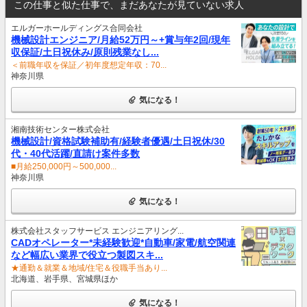
この仕事と似た仕事で、まだあなたが見ていない求人
エルガーホールディングス合同会社
機械設計エンジニア/月給52万円～+賞与年2回/現年
収保証/土日祝休み/原則残業なし...
＜前職年収を保証／初年度想定年収：70...
神奈川県
気になる！
湘南技術センター株式会社
機械設計/資格試験補助有/経験者優遇/土日祝休/30
代・40代活躍/直請け案件多数
■月給250,000円～500,000...
神奈川県
気になる！
株式会社スタッフサービス エンジニアリング...
CADオペレーター*未経験歓迎*自動車/家電/航空関連
など幅広い業界で役立つ製図スキ...
★通勤＆就業＆地域/住宅＆役職手当あり...
北海道、岩手県、宮城県ほか
気になる！