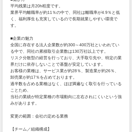
平均残業は月20h程度です。
業界平均離職率が約11％の中で、同社は離職率が4.9％と低
く、福利厚生も充実しているので長期就業しやすい環境で
す。
■企業の魅力
全国に存在する法人企業数が約300～400万社といわれてい
る中で、同社の累積取引企業数は130万社以上です。
リスク分散型の経営を行っており、大手取引先や、特定の業
界だけに依存しないことで基盤が安定しています。
お客様の業種は、サービス業が約28％、製造業が約26％、
卸売業が約17％を占めております。
過半数を占める業種はなく、ほぼ満遍なく取引を行っている
ことため、
当社の業績が特定業種の市場動向に左右されにくいという強
みがあります。
変更の範囲：会社の定める業務
【チーム／組織構成】