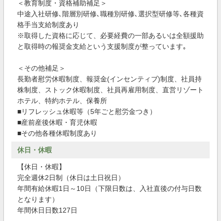
＜教育制度・資格補助補足＞
中途入社研修､階層別研修､職種別研修､選択型研修等､各種資
格手当支給制度あり
※取得した資格に応じて、必要経費の一部あるいは全額援助
と取得時の報奨金支給という支援制度が整っています｡
＜その他補足＞
長勤者慰労休暇制度、報奨金(インセンティブ)制度、社員持
株制度、ストック休暇制度、社員再雇用制度、直営リゾート
ホテル、特約ホテル、保養所
■リフレッシュ休暇等（5年ごと慰労金つき）
■産前産後休暇・育児休暇
■その他各種休暇制度あり
休日・休暇
【休日・休暇】
完全週休2日制（休日は土日祝日）
年間有給休暇1日～10日（下限日数は、入社直後の付与日数
となります）
年間休日日数127日