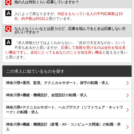
Q
他の人は何社くらい応募していますか？
A
人によって異なりますが、
内定をもらっている人の平均応募数は10
社、約半数は6社以上
受けています。
Q
なんとなくいいなとは思うけど、応募を悩んでるときは応募しない方
がいいですか？
A
「求人情報だけではよくわからない」「自分で大丈夫なのか」という
不安もあるかと思いますが、
応募して面接を受けるのは会社を知る良
い機会ですし、会社にとってもあなたのことを知る良い機会
と捉えると良い
と思います。
この求人に似ているものを探す
神奈川県×運用、監視、テクニカルサポート、保守の転職・求人
神奈川県×機械・機構設計、金型設計の転職・求人
神奈川県×テクニカルサポート、ヘルプデスク（ソフトウェア・ネットワ
ーク）の転職・求人
神奈川県×機械・機構設計（家電・AV・コンピュータ関連）の転職・求
人