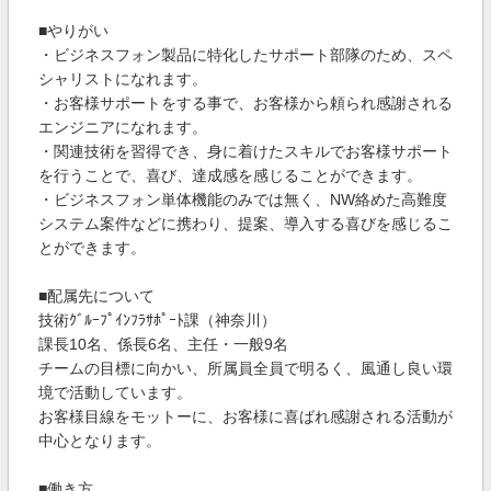
■やりがい
・ビジネスフォン製品に特化したサポート部隊のため、スペ
シャリストになれます。
・お客様サポートをする事で、お客様から頼られ感謝される
エンジニアになれます。
・関連技術を習得でき、身に着けたスキルでお客様サポート
を行うことで、喜び、達成感を感じることができます。
・ビジネスフォン単体機能のみでは無く、NW絡めた高難度
システム案件などに携わり、提案、導入する喜びを感じるこ
とができます。
■配属先について
技術ｸﾞﾙｰﾌﾟｲﾝﾌﾗｻﾎﾟｰﾄ課（神奈川）
課長10名、係長6名、主任・一般9名
チームの目標に向かい、所属員全員で明るく、風通し良い環
境で活動しています。
お客様目線をモットーに、お客様に喜ばれ感謝される活動が
中心となります。
■働き方