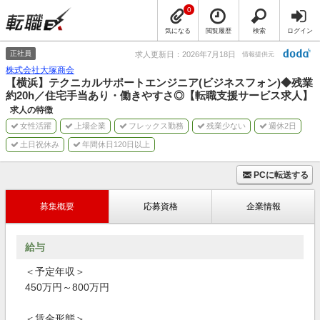
0
気になる
閲覧履歴
検索
ログイン
正社員
求人更新日：2026年7月18日
情報提供元
株式会社大塚商会
【横浜】テクニカルサポートエンジニア(ビジネスフォン)◆残業
約20h／住宅手当あり・働きやすさ◎【転職支援サービス求人】
求人の特徴
女性活躍
上場企業
フレックス勤務
残業少ない
週休2日
土日祝休み
年間休日120日以上
PCに転送する
募集概要
応募資格
企業情報
給与
＜予定年収＞
450万円～800万円
＜賃金形態＞