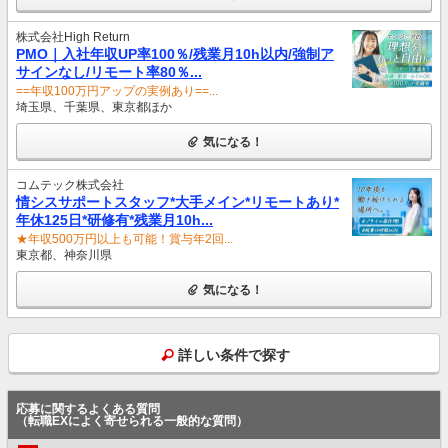
株式会社High Return
PMO｜入社年収UP率100％/残業月10h以内/強制ア
サインなし/リモート率80％...
==年収100万円アップの実例あり==...
埼玉県、千葉県、東京都ほか
気になる！
コムテック株式会社
情シスサポートスタッフ*大手メイン*リモートあり*
年休125日*研修有*残業月10h...
★年収500万円以上も可能！賞与年2回...
東京都、神奈川県
気になる！
詳しい条件で探す
応募に関するよくある質問
（転職EXによく寄せられる一般的な質問）