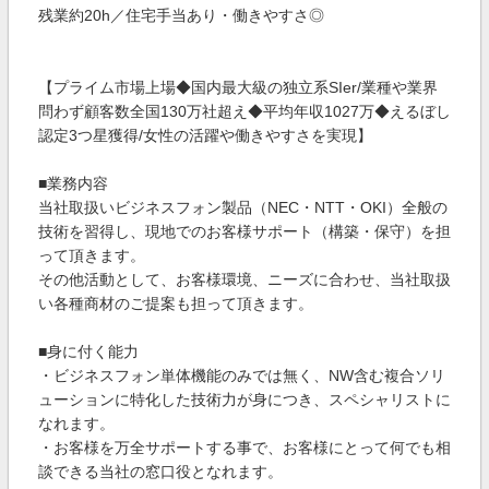
残業約20h／住宅手当あり・働きやすさ◎
【プライム市場上場◆国内最大級の独立系SIer/業種や業界
問わず顧客数全国130万社超え◆平均年収1027万◆えるぼし
認定3つ星獲得/女性の活躍や働きやすさを実現】
■業務内容
当社取扱いビジネスフォン製品（NEC・NTT・OKI）全般の
技術を習得し、現地でのお客様サポート（構築・保守）を担
って頂きます。
その他活動として、お客様環境、ニーズに合わせ、当社取扱
い各種商材のご提案も担って頂きます。
■身に付く能力
・ビジネスフォン単体機能のみでは無く、NW含む複合ソリ
ューションに特化した技術力が身につき、スペシャリストに
なれます。
・お客様を万全サポートする事で、お客様にとって何でも相
談できる当社の窓口役となれます。