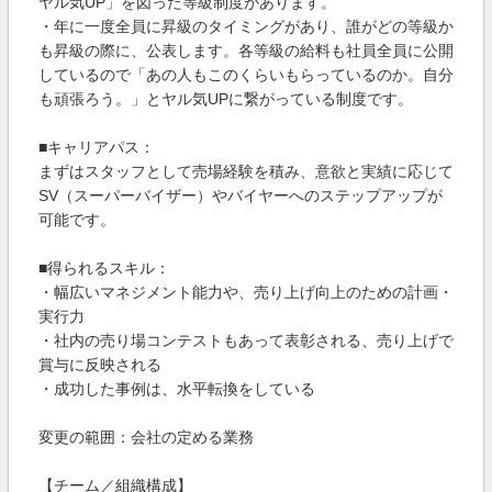
ヤル気UP」を図った等級制度があります。
・年に一度全員に昇級のタイミングがあり、誰がどの等級か
も昇級の際に、公表します。各等級の給料も社員全員に公開
しているので「あの人もこのくらいもらっているのか。自分
も頑張ろう。」とヤル気UPに繋がっている制度です。
■キャリアパス：
まずはスタッフとして売場経験を積み、意欲と実績に応じて
SV（スーパーバイザー）やバイヤーへのステップアップが
可能です。
■得られるスキル：
・幅広いマネジメント能力や、売り上げ向上のための計画・
実行力
・社内の売り場コンテストもあって表彰される、売り上げで
賞与に反映される
・成功した事例は、水平転換をしている
変更の範囲：会社の定める業務
【チーム／組織構成】