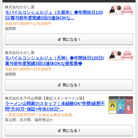
株式会社かがし屋
モバイルコンシェルジュ（久留米）◆年間休日120
日/賞与前年度実績3回/3連休OKな...
月給197,000円〜275,000円
福岡県
気になる！
株式会社かがし屋
モバイルコンシェルジュ（天神）◆年間休日120日/
賞与前年度実績3回/3連休OKな接客業◆
月給197,000円〜275,000円
福岡県
気になる！
株式会社丸千代山岡家【東証スタンダード上場】
ラーメン山岡家のスタッフ｜未経験OK*学歴/経歴不
問*月30万~保証×年休156日*...
＼想定月収30万円！お休みも稼ぎも欲張...
富山県、石川県、福井県ほか
気になる！