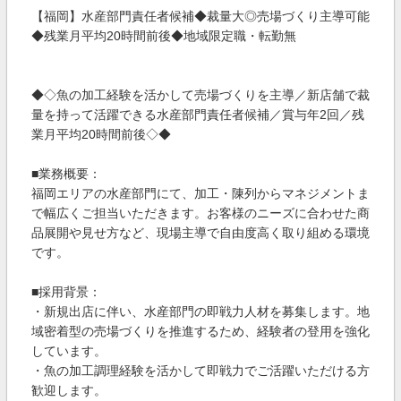
【福岡】水産部門責任者候補◆裁量大◎売場づくり主導可能
◆残業月平均20時間前後◆地域限定職・転勤無
◆◇魚の加工経験を活かして売場づくりを主導／新店舗で裁
量を持って活躍できる水産部門責任者候補／賞与年2回／残
業月平均20時間前後◇◆
■業務概要：
福岡エリアの水産部門にて、加工・陳列からマネジメントま
で幅広くご担当いただきます。お客様のニーズに合わせた商
品展開や見せ方など、現場主導で自由度高く取り組める環境
です。
■採用背景：
・新規出店に伴い、水産部門の即戦力人材を募集します。地
域密着型の売場づくりを推進するため、経験者の登用を強化
しています。
・魚の加工調理経験を活かして即戦力でご活躍いただける方
歓迎します。