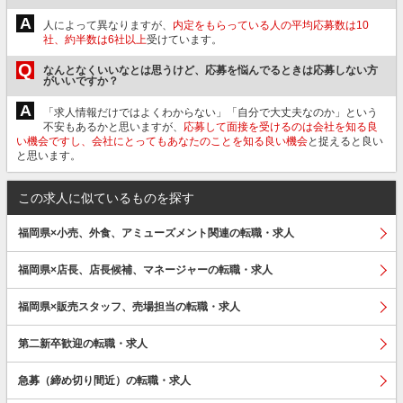
A
人によって異なりますが、
内定をもらっている人の平均応募数は10
社、約半数は6社以上
受けています。
Q
なんとなくいいなとは思うけど、応募を悩んでるときは応募しない方
がいいですか？
A
「求人情報だけではよくわからない」「自分で大丈夫なのか」という
不安もあるかと思いますが、
応募して面接を受けるのは会社を知る良
い機会ですし、会社にとってもあなたのことを知る良い機会
と捉えると良い
と思います。
この求人に似ているものを探す
福岡県×小売、外食、アミューズメント関連の転職・求人
福岡県×店長、店長候補、マネージャーの転職・求人
福岡県×販売スタッフ、売場担当の転職・求人
第二新卒歓迎の転職・求人
急募（締め切り間近）の転職・求人