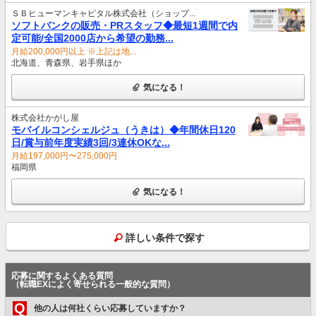
ＳＢヒューマンキャピタル株式会社（ショップ...
ソフトバンクの販売・PRスタッフ◆最短1週間で内
定可能/全国2000店から希望の勤務...
月給200,000円以上 ※上記は地...
北海道、青森県、岩手県ほか
気になる！
株式会社かがし屋
モバイルコンシェルジュ（うきは）◆年間休日120
日/賞与前年度実績3回/3連休OKな...
月給197,000円〜275,000円
福岡県
気になる！
詳しい条件で探す
応募に関するよくある質問
（転職EXによく寄せられる一般的な質問）
Q
他の人は何社くらい応募していますか？