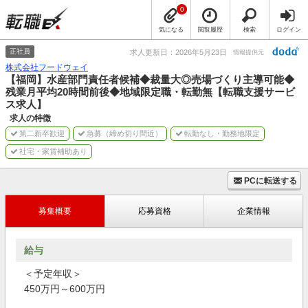
0
気になる
閲覧履歴
検索
ログイン
正社員
求人更新日：2026年5月23日
情報提供元
株式会社フードウェイ
【福岡】水産部門責任者候補◆裁量大◎売場づくり主導可能◆
残業月平均20時間前後◆地域限定職・転勤無【転職支援サービ
ス求人】
求人の特徴
第二新卒歓迎
急募（締め切り間近）
転勤なし・勤務地限定
社宅・家賃補助あり
PCに転送する
募集概要
応募資格
企業情報
給与
＜予定年収＞
450万円～600万円