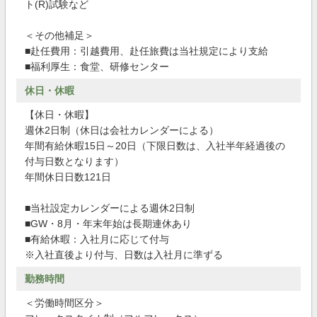
ト(R)試験など
＜その他補足＞
■赴任費用：引越費用、赴任旅費は当社規定により支給
■福利厚生：食堂、研修センター
休日・休暇
【休日・休暇】
週休2日制（休日は会社カレンダーによる）
年間有給休暇15日～20日（下限日数は、入社半年経過後の
付与日数となります）
年間休日日数121日
■当社設定カレンダーによる週休2日制
■GW・8月・年末年始は長期連休あり
■有給休暇：入社月に応じて付与
※入社直後より付与、日数は入社月に準ずる
勤務時間
＜労働時間区分＞