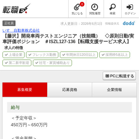
0
気になる
閲覧履歴
検索
ログイン
正社員
求人更新日：2026年6月1日
情報提供元
いすゞ自動車株式会社
【藤沢】開発車両テストエンジニア（技能職） ◇原則日勤/実
車評価ポジション ＃ISZL127-136【転職支援サービス求人】
求人の特徴
上場企業
フレックス勤務
年間休日120日以上
採用枠5名以上
第二新卒歓迎
社宅・家賃補助あり
PCに転送する
募集概要
応募資格
企業情報
給与
＜予定年収＞
450万円～650万円
＜賃金形態＞