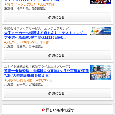
★賞与5.1ヶ月分支給！ ★入社3年目...
東京都、神奈川県、愛知県ほか
気になる！
株式会社スタッフサービス エンジニアリング...
大手メーカーへ転籍する道もあり！テストエンジニ
ア◆選べる勤務地/年間休日125日/残...
■月給22万5000円〜50万円 ※首...
北海道、青森県、岩手県ほか
気になる！
ユナイト株式会社【東証プライム上場グループ】
整備士◆無資格・未経験OK/賞与4ヶ月分実績有/実働
7.2h/大型建設機械を扱える/...
★月収34万円も可能！ ■年収350万...
北海道、岩手県、宮城県ほか
気になる！
詳しい条件で探す