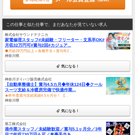
この仕事と似た仕事で、まだあなたが見ていない求人
株式会社サウンドテクニカ
家電修理スタッフ#未経験・フリーター・文系卒OK#
月収32万円可#賞与2回#カジュア...
◆月給28万円以上＋各種手当＋賞与年2...
神奈川県
気になる！
神奈川ダイハツ販売株式会社
【自動車整備士】賞与4.5カ月◆年休124日◆クール
スーツ支給＆冷暖房完備で快適作業...
★昨年度賞与支給実績4.5カ月分！ 【...
神奈川県
気になる！
第工株式会社
港作業スタッフ／未経験歓迎／賞与5.1ヶ月分／3年
目で年収730万円も可／食事手当あ...