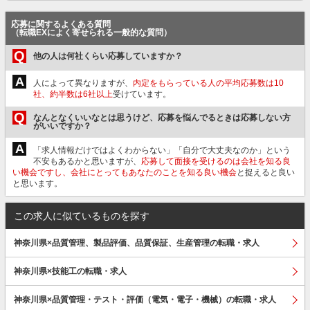
応募に関するよくある質問
（転職EXによく寄せられる一般的な質問）
Q
他の人は何社くらい応募していますか？
A
人によって異なりますが、
内定をもらっている人の平均応募数は10
社、約半数は6社以上
受けています。
Q
なんとなくいいなとは思うけど、応募を悩んでるときは応募しない方
がいいですか？
A
「求人情報だけではよくわからない」「自分で大丈夫なのか」という
不安もあるかと思いますが、
応募して面接を受けるのは会社を知る良
い機会ですし、会社にとってもあなたのことを知る良い機会
と捉えると良い
と思います。
この求人に似ているものを探す
神奈川県×品質管理、製品評価、品質保証、生産管理の転職・求人
神奈川県×技能工の転職・求人
神奈川県×品質管理・テスト・評価（電気・電子・機械）の転職・求人