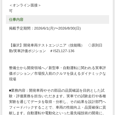
＜オンライン面接＞
可
仕事内容
掲載予定期間：2026/6/1(月)〜2026/8/30(日)
【藤沢】開発車両テストエンジニア（技能職） ◇原則日
勤/実車評価ポジション ＃ISZL127-136
整備士から開発領域へ／新型車・自動運転に関われる実車評
価ポジション／市場投入前のクルマを扱えるダイナミックな
現場
■業務内容：開発車両やその部品の品質確認を目的とした試
験・評価業務を担当いただきます。実車での試験走行や各種
実験を通じてデータを取得・分析し、その結果を設計部門へ
フィードバックすることで、車両の性能向上・品質確保に貢
献します。自動運転や電動化といった最先端技術の開発に、