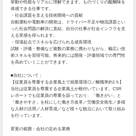
挙動や性能をリアルに理解できます。ものづくりの醍醐味を
体感できる仕事です。
・社会課題を支える技術開発への貢献
自動運転や電動車の開発は、ドライバー不足や物流課題とい
った社会問題の解決に直結。自分の仕事が社会インフラを支
える実感を得られます。
・現場起点でスキルを広げられる成長環境
試験・評価・整備など複数の業務に携わりながら、幅広い技
術スキルを習得可能。将来的には開発・評価領域での専門性
を高めていくことができます。
■当社について：
【従業員を尊重する企業風土で就業環境◎／離職率約1％】
当社は従業員を尊重する企業風土が根付いています。CSR
レポートでも従業員の尊重を謳っており、「働きがい」と
「働きやすさ」を柱にした働き方改革／労働安全衛生／多様
な人材の活用／人材育成／など様々な観点において取り組み
を行っています。
変更の範囲：会社の定める業務