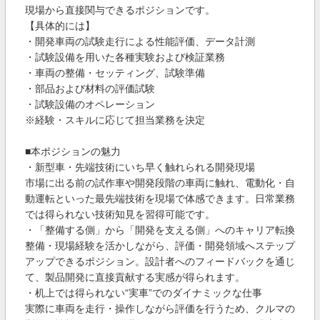
現場から直接関与できるポジションです。
【具体的には】
・開発車両の試験走行による性能評価、データ計測
・試験設備を用いた各種実験および検証業務
・車両の整備・セッティング、試験準備
・部品および材料の評価試験
・試験設備のオペレーション
※経験・スキルに応じて担当業務を決定
■本ポジションの魅力
・新型車・先端技術にいち早く触れられる開発現場
市場に出る前の試作車や開発段階の車両に触れ、電動化・自
動運転といった最先端技術を現場で体感できます。日常業務
では得られない技術知見を習得可能です。
・「整備する側」から「開発を支える側」へのキャリア転換
整備・現場経験を活かしながら、評価・開発領域へステップ
アップできるポジション。設計者へのフィードバックを通じ
て、製品開発に直接貢献する実感が得られます。
・机上では得られない“実車”でのダイナミックな仕事
実際に車両を走行・操作しながら評価を行うため、クルマの