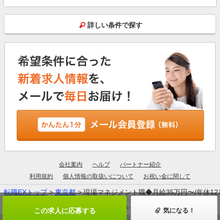
詳しい条件で探す
会社案内
ヘルプ
パートナー紹介
利用規約
個人情報の取扱いについて
お祝い金に関して
転職EXトップ
>
東京都
> 現場マネジメント職◆月給35万円〜/年休1
厚生労働大臣許可：13-ユ-305190
この求人に応募する
気になる！