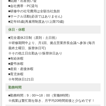
■結婚・出産祝い金
■会社携帯・PC貸与
■研修中の社宅費用は全額当社負担
■サークル活動(必須ではありません)
■定年65歳(再雇用制度あり/上限70歳)
休日・休暇
■完全週休2日制（原則：土日祝）
※研修期間中より、月1回、拠点営業所長会議へ参加 (毎月
最終土曜日、振替休日可)
※その他土日出勤あり/振替休日あり
■有給休暇
■慶弔休暇
■産前・産後休暇
■育児休暇
※年間休日121日
勤務時間
■勤務時間：9：00〜18：00（実働8時間）
※残業は繁忙期を除き、月平均20時間前後と少なめです！