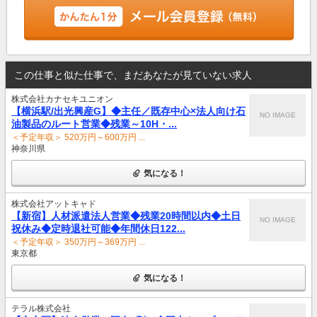
この仕事と似た仕事で、まだあなたが見ていない求人
株式会社カナセキユニオン
【横浜駅/出光興産G】◆主任／既存中心×法人向け石
NO IMAGE
油製品のルート営業◆残業～10H・...
＜予定年収＞ 520万円～600万円 ...
神奈川県
気になる！
株式会社アットキャド
【新宿】人材派遣法人営業◆残業20時間以内◆土日
NO IMAGE
祝休み◆定時退社可能◆年間休日122...
＜予定年収＞ 350万円～369万円 ...
東京都
気になる！
テラル株式会社