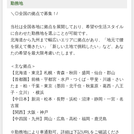
勤務地
＼◎全国の拠点で募集！/
当社は全国各地に拠点を展開しており、希望や生活スタイル
に合わせた勤務地を選ぶことが可能です。
北海道から九州まで幅広いエリアに拠点があり、「地元で腰
を据えて働きたい」「新しい土地で挑戦したい」など、あな
たの希望を最大限考慮いたします。
＜主な拠点＞
【北海道・東北】札幌・青森・秋田・盛岡・仙台・郡山
【首都圏】前橋・宇都宮・水戸・つくば・甲斐・川越・さい
たま・柏・千葉・東京（墨田・北千住・秋葉原・葛西・八王
子・立川）・横浜
【中日本】新潟・松本・長野・浜松・沼津・静岡・一宮・名
古屋
【関西】大阪・神戸
【中四国・九州】岡山・広島・高松・福岡・鹿児島
※勤務地により車通勤可。詳細は下記URLをご確認くださ