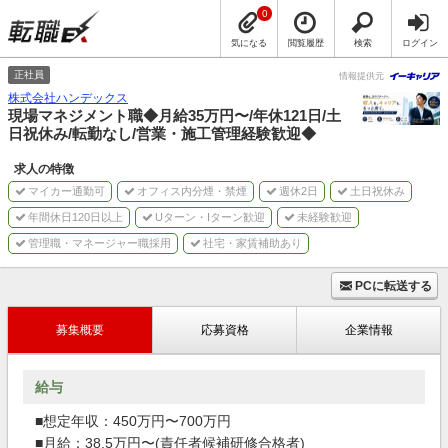
0
気になる
閲覧履歴
検索
ログイン
正社員
情報提供元
株式会社ハンデックス
現場マネジメント職◆月給35万円〜/年休121日/土
日祝休み/転勤なし/営業・施工管理経験歓迎◆
求人の特徴
マイカー通勤可
オフィス内分煙・禁煙
週休2日
土日祝休み
年間休日120日以上
Uターン・Iターン歓迎
未経験歓迎
管理職・マネージャー職採用
社宅・家賃補助あり
PCに転送する
募集概要
応募資格
企業情報
給与
■想定年収：450万円〜700万円
■月給：38.5万円〜(責任者候補研修合格者)