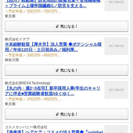
【品川／転勤無】防災用品の提案営業＜管理職候補
NO IMAGE
＞プライム上場帝国繊維G／防災を支える...
＜予定年収＞ 550万円～750万円 ...
東京都
気になる！
株式会社イデア
※未経験歓迎【厚木市】法人営業 ◆ポテンシャル採
NO IMAGE
用／年休120日・土日祝休み／福利厚...
＜予定年収＞ 330万円～600万円 ...
神奈川県
気になる！
株式会社BREXA Technology
【丸の内・週2~3在宅】新卒採用人事/学生のキャリ
NO IMAGE
アに伴走■営業経験者歓迎/ゆくゆく...
＜予定年収＞ 370万円～450万円 ...
東京都
気になる！
コスメカンパニー株式会社
【表参道】ヘアケア・コスメの法人営業◆『unlabel