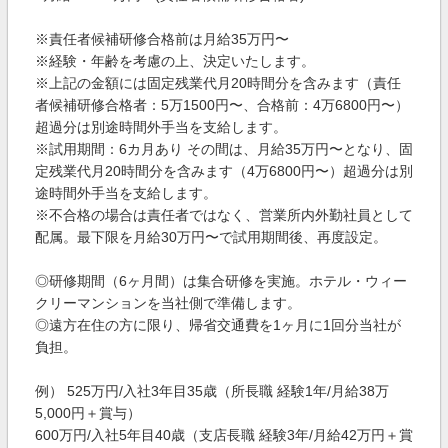
※責任者候補研修合格前は月給35万円〜
※経験・年齢を考慮の上、決定いたします。
※上記の金額には固定残業代月20時間分を含みます（責任
者候補研修合格者：5万1500円〜、合格前：4万6800円〜）
超過分は別途時間外手当を支給します。
※試用期間：6カ月あり その間は、月給35万円〜となり、固
定残業代月20時間分を含みます（4万6800円〜）超過分は別
途時間外手当を支給します。
※不合格の場合は責任者ではなく、営業所内外勤社員として
配属。最下限を月給30万円〜で試用期間後、再度設定。
◎研修期間（6ヶ月間）は集合研修を実施。ホテル・ウィー
クリーマンションを当社側で準備します。
◎遠方在住の方に限り、帰省交通費を1ヶ月に1回分当社が
負担。
例） 525万円/入社3年目35歳（所長職 経験1年/月給38万
5,000円＋賞与）
600万円/入社5年目40歳（支店長職 経験3年/月給42万円＋賞