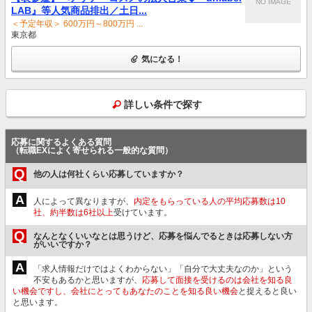
NO IMAGE
LAB』等人気商品排出／土日...
＜予定年収＞ 600万円～800万円 ...
東京都
気になる！
詳しい条件で探す
応募に関するよくある質問
（転職EXによく寄せられる一般的な質問）
Q
他の人は何社くらい応募していますか？
A
人によって異なりますが、
内定をもらっている人の平均応募数は10
社、約半数は6社以上
受けています。
Q
なんとなくいいなとは思うけど、応募を悩んでるときは応募しない方
がいいですか？
A
「求人情報だけではよくわからない」「自分で大丈夫なのか」という
不安もあるかと思いますが、
応募して面接を受けるのは会社を知る良
い機会ですし、会社にとってもあなたのことを知る良い機会
と捉えると良い
と思います。