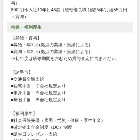
与）
800万円/入社10年目48歳（統轄部長職 経験5年/月給55万円
＋賞与）
待遇・福利厚生
【昇給・賞与】
■昇給：年1回 (拠点の業績・実績による)
■賞与：年2回 (拠点の業績・実績による)
※初年度は研修期間を含むため賞与査定に含まれない。
【諸手当】
■交通費全額支給
■住宅手当 ※会社規定あり
■単身手当 ※会社規定あり
■帰省手当 ※会社規定あり
【福利厚生】
■社会保険完備（雇用・労災・健康・厚生年金）
■確定拠出年金制度（DC）制度
■誕生日プレゼント支給