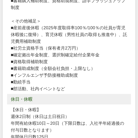
■書籍購入補助制度、資格助成制度、語学ブラッシュアップ
制度
＜その他補足＞
■産前産後休暇（2025年度取得率100％/100％の社員が育児
休暇後に復帰）、育児休暇（男性社員の取得も推進中）、託
児費用補助制度
■社労士資格手当（保有者月2万円）
■確定拠出年金制度、選択制確定給付企業年金
■資格取得補助制度
■書籍助成制度（全額会社負担・上限なし）
■インフルエンザ予防接種助成制度
■勤続手当
■部活動、社内イベントなど
休日・休暇
【休日・休暇】
週休2日制（休日は土日祝日）
年間有給休暇10日～20日（下限日数は、入社半年経過後の
付与日数となります）
年間休日日数125日