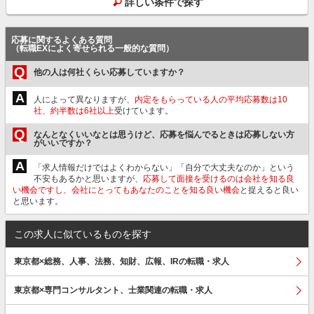
詳しい条件で探す
応募に関するよくある質問
（転職EXによく寄せられる一般的な質問）
Q
他の人は何社くらい応募していますか？
A
人によって異なりますが、
内定をもらっている人の平均応募数は10
社、約半数は6社以上
受けています。
Q
なんとなくいいなとは思うけど、応募を悩んでるときは応募しない方
がいいですか？
A
「求人情報だけではよくわからない」「自分で大丈夫なのか」という
不安もあるかと思いますが、
応募して面接を受けるのは会社を知る良
い機会ですし、会社にとってもあなたのことを知る良い機会
と捉えると良い
と思います。
この求人に似ているものを探す
東京都×総務、人事、法務、知財、広報、IRの転職・求人
東京都×専門コンサルタント、士業関連の転職・求人