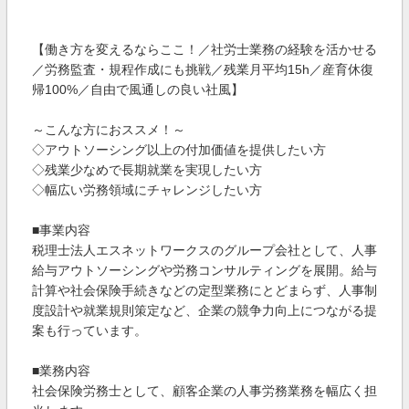
【働き方を変えるならここ！／社労士業務の経験を活かせる
／労務監査・規程作成にも挑戦／残業月平均15h／産育休復
帰100%／自由で風通しの良い社風】
～こんな方におススメ！～
◇アウトソーシング以上の付加価値を提供したい方
◇残業少なめで長期就業を実現したい方
◇幅広い労務領域にチャレンジしたい方
■事業内容
税理士法人エスネットワークスのグループ会社として、人事
給与アウトソーシングや労務コンサルティングを展開。給与
計算や社会保険手続きなどの定型業務にとどまらず、人事制
度設計や就業規則策定など、企業の競争力向上につながる提
案も行っています。
■業務内容
社会保険労務士として、顧客企業の人事労務業務を幅広く担