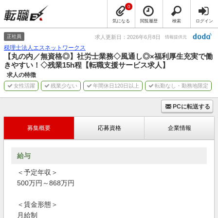
0
気になる
閲覧履歴
検索
ログイン
正社員
求人更新日：2026年6月8日
情報提供元
税理士法人エスネットワークス
【丸の内／無資格◎】社労士業務◇風通し◎×福利厚生充実で働
きやすい！◇残業15h程【転職支援サービス求人】
求人の特徴
女性活躍
残業少ない
年間休日120日以上
転勤なし・勤務地限定
PCに転送する
募集概要
応募資格
企業情報
給与
＜予定年収＞
500万円～868万円
＜賃金形態＞
月給制