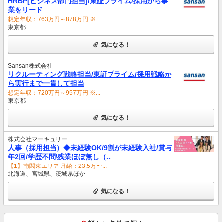
HRBP[ビジネス部門担当]/東証プライム/採用から事
業をリード
想定年収：763万円～878万円 ※...
東京都
気になる！
Sansan株式会社
リクルーティング戦略担当/東証プライム/採用戦略か
ら実行まで一貫して担当
想定年収：720万円～957万円 ※...
東京都
気になる！
株式会社マーキュリー
人事（採用担当）◆未経験OK/9割が未経験入社/賞与
年2回/学歴不問/残業ほぼ無し（...
【1】南関東エリア 月給：23.5万〜...
北海道、宮城県、茨城県ほか
気になる！