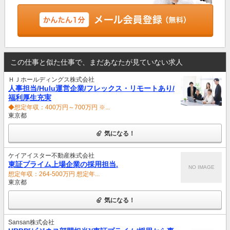
この仕事と似た仕事で、まだあなたが見ていない求人
ＨＪホールディングス株式会社
人事担当/Hulu運営企業/フレックス・リモートあり/
福利厚生充実
◆想定年収：400万円～700万円 ※...
東京都
気になる！
ケイアイスター不動産株式会社
東証プライム上場企業の採用担当.
NO IMAGE
想定年収：264-500万円 想定年...
東京都
気になる！
Sansan株式会社