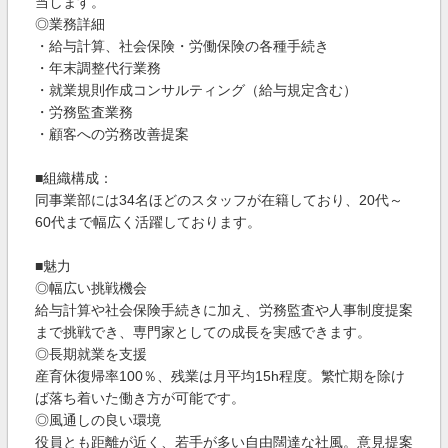
当します。
◎業務詳細
・給与計算、社会保険・労働保険の各種手続き
・年末調整代行業務
・就業規則作成コンサルティング（給与規定含む）
・労務監査業務
・顧客への労務改善提案
■組織構成：
同事業部には34名ほどのスタッフが在籍しており、20代～
60代まで幅広く活躍しております。
■魅力
◎幅広い挑戦機会
給与計算や社会保険手続きに加え、労務監査や人事制度提案
まで挑戦でき、専門家としての成長を実感できます。
◎長期就業を支援
産育休復帰率100％、残業は月平均15h程度。繁忙期を除け
ば落ち着いた働き方が可能です。
◎風通しの良い環境
役員とも距離が近く、若手が多い自由闊達な社風。意見提案