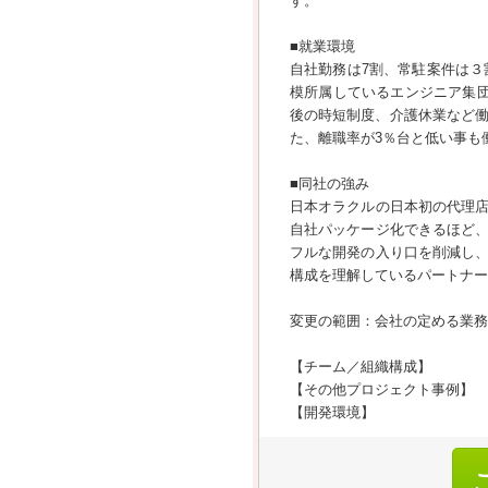
す。
■就業環境
自社勤務は7割、常駐案件は３
模所属しているエンジニア集
後の時短制度、介護休業など働
た、離職率が3％台と低い事も
■同社の強み
日本オラクルの日本初の代理
自社パッケージ化できるほど
フルな開発の入り口を削減し
構成を理解しているパートナー
変更の範囲：会社の定める業務
【チーム／組織構成】
【その他プロジェクト事例】
【開発環境】