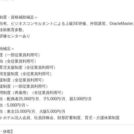
制度・資格補助補足＞
当有。ビジネスコンサルタントによる上級SE研修、外部講習、OracleMaste
技術教育多数。
研修センターあり
他補足＞
度（一部従業員利用可）
由（全従業員利用可）
育児支援制度（全従業員利用可）
得支援制度（全従業員利用可）
援制度（全従業員利用可）
援制度（一部従業員利用可）
用制度（再雇用）（全従業員利用可）
：配偶者25,000円/月、子5,000円/月、親3,000円/月
：5,000円/月～
：東京15,000円/月、大阪5,000円/月
トホテル法人会員、社員持株会、財形貯蓄制度、育児・介護休業制度
・休暇】