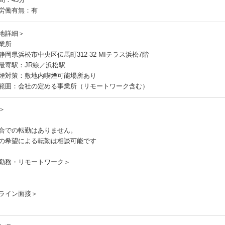
労働有無：有
地詳細＞
業所
静岡県浜松市中央区伝馬町312-32 MIテラス浜松7階
最寄駅：JR線／浜松駅
煙対策：敷地内喫煙可能場所あり
範囲：会社の定める事業所（リモートワーク含む）
＞
合での転勤はありません。
の希望による転勤は相談可能です
勤務・リモートワーク＞
ライン面接＞