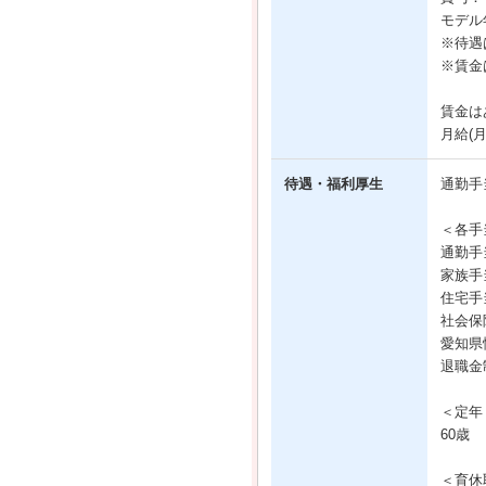
モデル年
※待遇
※賃金
賃金は
月給(
待遇・福利厚生
通勤手
＜各手
通勤手
家族手
住宅手
社会保
愛知県
退職金
＜定年
60歳
＜育休