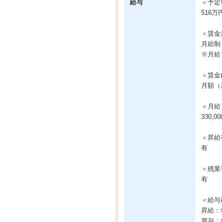
給与
＜予定
516万
＜賃金
月給制
※月給
＜賃金
月額（基
＜月給
330,0
＜昇給
有
＜残業
有
＜給与
昇給：
賞与：