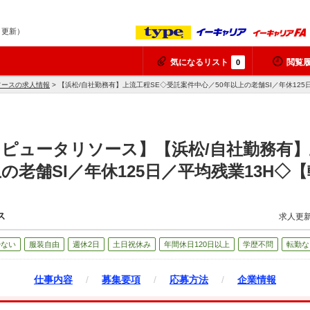
9 更新）
気になるリスト
閲覧
0
ソースの求人情報
> 【浜松/自社勤務有】上流工程SE◇受託案件中心／50年以上の老舗SI／年休12
ピュータリソース】【浜松/自社勤務有】
の老舗SI／年休125日／平均残業13H
ス
求人更新
少ない
服装自由
週休2日
土日祝休み
年間休日120日以上
学歴不問
転勤な
仕事内容
/
募集要項
/
応募方法
/
企業情報