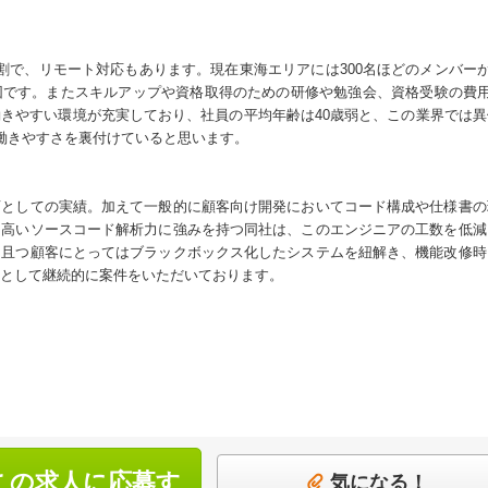
割で、リモート対応もあります。現在東海エリアには300名ほどのメンバーが
団です。またスキルアップや資格取得のための研修や勉強会、資格受験の費用
きやすい環境が充実しており、社員の平均年齢は40歳弱と、この業界では
働きやすさを裏付けていると思います。
店としての実績。加えて一般的に顧客向け開発においてコード構成や仕様書の
、高いソースコード解析力に強みを持つ同社は、このエンジニアの工数を低減
、且つ顧客にとってはブラックボックス化したシステムを紐解き、機能改修時
として継続的に案件をいただいております。
この求人に応募す
気になる！