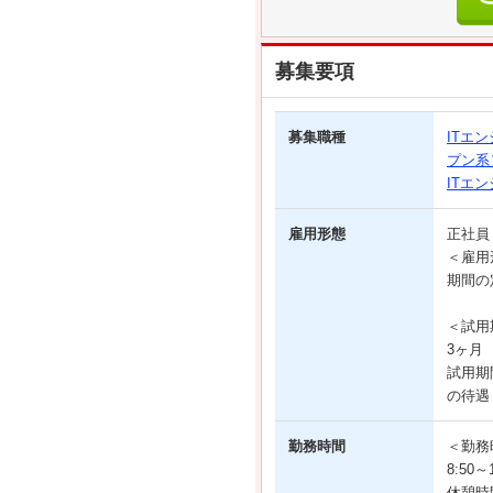
募集要項
募集職種
ITエ
プン系
ITエ
雇用形態
正社
＜雇用
期間の
＜試用
3ヶ月
試用期
の待遇
勤務時間
＜勤務
8:50
休憩時