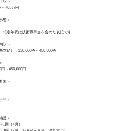
年収＞
円～708万円
形態＞
・想定年収は技術職手当を含めた表記です
内訳＞
本給）：330,000円～450,000円
＞
00円～450,000円
有無＞
手当＞
補足＞
年1回（4月）
年3回（7月、12月/4ヶ月分、決算賞与）