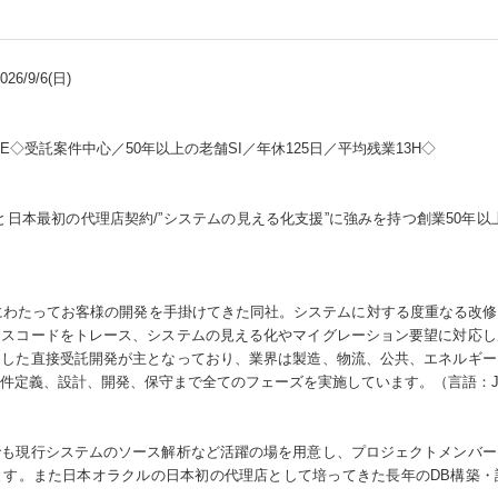
6/9/6(日)
E◇受託案件中心／50年以上の老舗SI／年休125日／平均残業13H◇
日本最初の代理店契約/”システムの見える化支援”に強みを持つ創業50年以
紀にわたってお客様の開発を手掛けてきた同社。システムに対する度重なる改
ースコードをトレース、システムの見える化やマイグレーション要望に対応し
とした直接受託開発が主となっており、業界は製造、物流、公共、エネルギー
定義、設計、開発、保守まで全てのフェーズを実施しています。（言語：Java,.
でも現行システムのソース解析など活躍の場を用意し、プロジェクトメンバー
ます。また日本オラクルの日本初の代理店として培ってきた長年のDB構築・