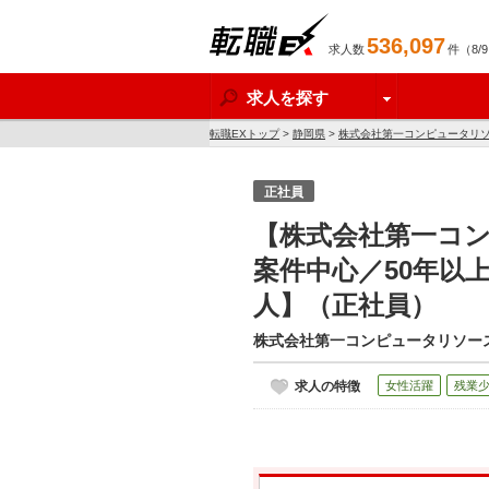
536,097
求人数
件（8/
転職EX
求人を探す
転職EXトップ
>
静岡県
>
株式会社第一コンピュータリ
正社員
【株式会社第一コン
案件中心／50年以上
人】（正社員）
株式会社第一コンピュータリソー
求人の特徴
女性活躍
残業