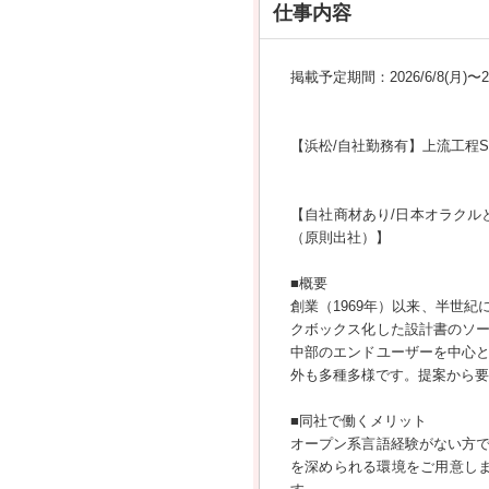
仕事内容
掲載予定期間：2026/6/8(月)〜202
【浜松/自社勤務有】上流工程S
【自社商材あり/日本オラクルと
（原則出社）】
■概要
創業（1969年）以来、半世
クボックス化した設計書のソ
中部のエンドユーザーを中心
外も多種多様です。提案から要件
■同社で働くメリット
オープン系言語経験がない方
を深められる環境をご用意し