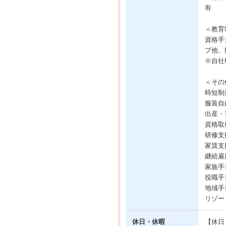
有
＜教育
資格手
プ他、
※自社
＜その
時短制
服装自
出産・
資格取
研修支
家賃支
継続雇
家族手当
役職手当
地域手当
リゾー
休日・休暇
【休日