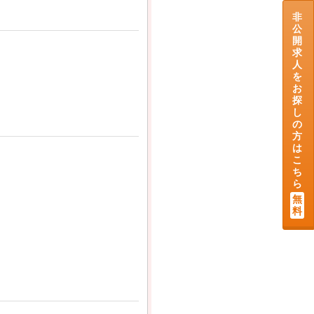
非
公
開
求
人
を
お
探
し
の
方
は
こ
ち
ら
無
料