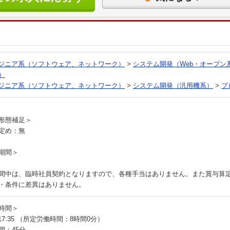
る
ンジニア系（ソフトウェア、ネットワーク）
>
システム開発（Web・オープン
）
ンジニア系（ソフトウェア、ネットワーク）
>
システム開発（汎用機系）
>
プ
員
形態補足＞
定め：無
期間＞
間中は、臨時社員契約となりますので、各種手当はありません。また賞与算
・条件に差異はありません。
時間＞
～17:35 （所定労働時間：8時間0分）
間：45分