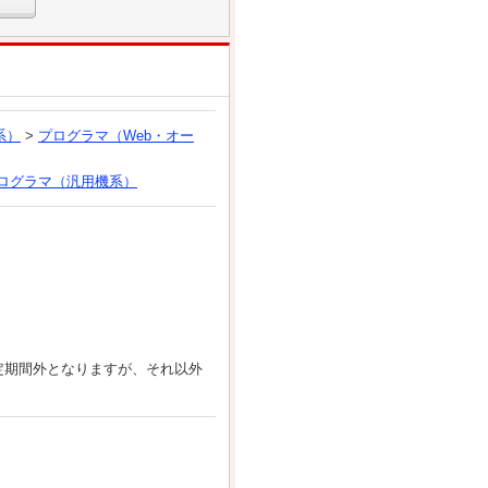
系）
>
プログラマ（Web・オー
ログラマ（汎用機系）
定期間外となりますが、それ以外