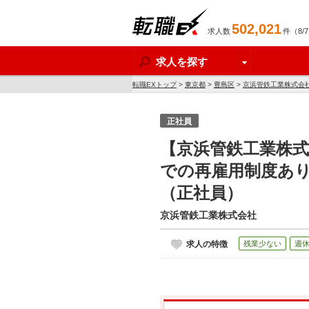
502,021
求人数
件（8/
転職EX
求人を探す
転職EXトップ
>
東京都
>
豊島区
>
京浜管鉄工業株式会
正社員
【京浜管鉄工業株式
での再雇用制度あり
（正社員）
京浜管鉄工業株式会社
求人の特徴
残業少ない
週休