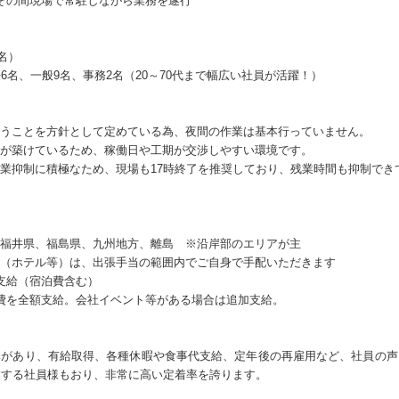
その間現場で常駐しながら業務を遂行
名）
6名、一般9名、事務2名（20～70代まで幅広い社員が活躍！）
うことを方針として定めている為、夜間の作業は基本行っていません。
が築けているため、稼働日や工期が交渉しやすい環境です。
業抑制に積極なため、現場も17時終了を推奨しており、残業時間も抑制でき
福井県、福島県、九州地方、離島 ※沿岸部のエリアが主
（ホテル等）は、出張手当の範囲内でご自身で手配いただきます
を支給（宿泊費含む）
費を全額支給。会社イベント等がある場合は追加支給。
みがあり、有給取得、各種休暇や食事代支給、定年後の再雇用など、社員の声
業する社員様もおり、非常に高い定着率を誇ります。