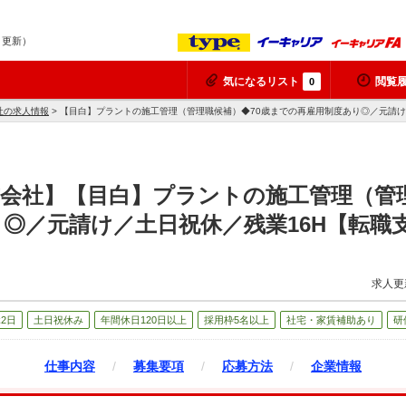
7 更新）
気になるリスト
閲覧
0
社の求人情報
> 【目白】プラントの施工管理（管理職候補）◆70歳までの再雇用制度あり◎／元請け
会社】【目白】プラントの施工管理（管理
◎／元請け／土日祝休／残業16H【転職
求人更
2日
土日祝休み
年間休日120日以上
採用枠5名以上
社宅・家賃補助あり
研
仕事内容
/
募集要項
/
応募方法
/
企業情報