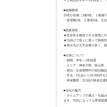
※工期は約半年～1年程度で、
■組織構成
25名が在籍（1級9名、１級補7
・管理職2名、工事長6名、主任
■就業環境：
★安全性を確保できる昼間に行
★元請けで長くに渡って関係性
★発注元が大手企業が多く、残
■出張について
・期間：半年～1年程度
・エリア：神奈川県、富山県、
・宿泊：出張期間中の宿泊施設
・手当：1日あたり10,000円
・帰省費用：月1回の帰省交通
■当社の魅力
・ボトムアップの風土・仕組
ます。70代になっても希望就