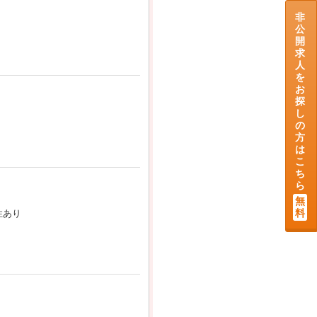
非
公
開
求
人
を
お
探
し
の
方
は
こ
ち
ら
無
料
性あり