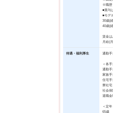
※職歴
■賞与
■モデ
30歳(
40歳(
賃金は
月給(
待遇・福利厚生
通勤手
＜各手
通勤手
家族手
住宅手
寮社宅
社会保
退職金
＜定年
65歳