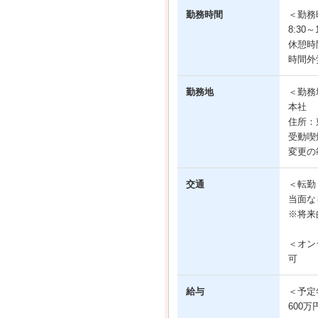
勤務時間
＜勤務
8:30
休憩時
時間外
勤務地
＜勤務
本社
住所：東
受動喫
変更の
交通
＜転勤
当面な
※将来
＜オン
可
給与
＜予定
600万