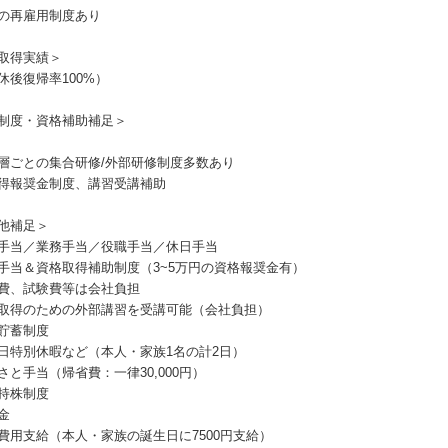
の再雇用制度あり
取得実績＞
休後復帰率100%）
制度・資格補助補足＞
層ごとの集合研修/外部研修制度多数あり
得報奨金制度、講習受講補助
他補足＞
手当／業務手当／役職手当／休日手当
手当＆資格取得補助制度（3~5万円の資格報奨金有）
費、試験費等は会社負担
取得のための外部講習を受講可能（会社負担）
貯蓄制度
日特別休暇など（本人・家族1名の計2日）
さと手当（帰省費：一律30,000円）
持株制度
金
費用支給（本人・家族の誕生日に7500円支給）