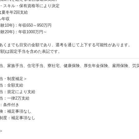
・スキル・保有資格等により決定
は夏冬年2回支給
ル年収
経験10年)：年収650～950万円
経験20年)：年収1000万円～
あくまでも目安の金額であり、選考を通じて上下する可能性があります。
月額)は固定手当を含めた表記です。
当、家族手当、住宅手当、寮社宅、健康保険、厚生年金保険、雇用保険、労
当・制度補足＞
当：全額支給
当：規定により支給
当：一律2万支給
：条件付き
険：補足事項なし
制度：補足事項なし
＞