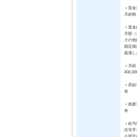
＜賃金
月給制
＜賃金
月額（基
その他固
固定残業
超過し
＜月給
400,
＜昇給
有
＜残業
有
＜給与
住宅手当
※固定