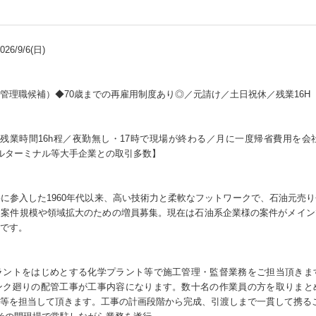
6/9/6(日)
管理職候補）◆70歳までの再雇用制度あり◎／元請け／土日祝休／残業16H
／残業時間16h程／夜勤無し・17時で現場が終わる／月に一度帰省費用を
イルターミナル等大手企業との取引多数】
に参入した1960年代以来、高い技術力と柔軟なフットワークで、石油元売
。案件規模や領域拡大のための増員募集。現在は石油系企業様の案件がメイン
です。
ラントをはじめとする化学プラント等で施工管理・監督業務をご担当頂きま
ンク廻りの配管工事が工事内容になります。数十名の作業員の方を取りまと
等を担当して頂きます。工事の計画段階から完成、引渡しまで一貫して携る