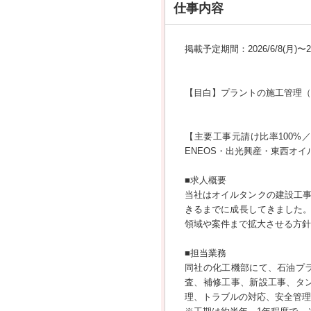
仕事内容
掲載予定期間：2026/6/8(月)〜202
【目白】プラントの施工管理（
【主要工事元請け比率100%
ENEOS・出光興産・東西オ
■求人概要
当社はオイルタンクの建設工事
きるまでに成長してきました
領域や案件まで拡大させる方針
■担当業務
同社の化工機部にて、石油プ
査、補修工事、新設工事、タ
理、トラブルの対応、安全管理