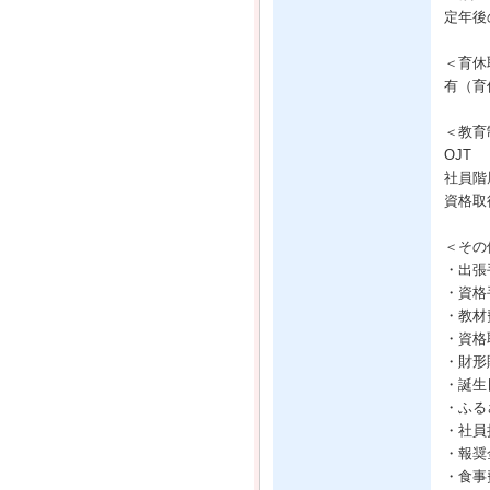
定年後
＜育休
有（育
＜教育
OJT
社員階
資格取
＜その
・出張
・資格
・教材
・資格
・財形
・誕生
・ふる
・社員
・報奨
・食事