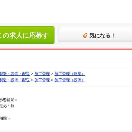
この求人に応募す
気になる！
る
製造・設備・配送
>
施工管理
>
施工管理（建築）
製造・設備・配送
>
施工管理
>
施工管理（設備）
員
形態補足＞
定め：無
期間＞