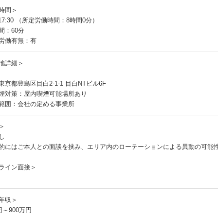
時間＞
～17:30 （所定労働時間：8時間0分）
間：60分
労働有無：有
地詳細＞
京都豊島区目白2-1-1 目白NTビル6F
煙対策：屋内喫煙可能場所あり
範囲：会社の定める事業所
＞
し
的にはご本人との面談を挟み、エリア内のローテーションによる異動の可能
ライン面接＞
年収＞
円～900万円