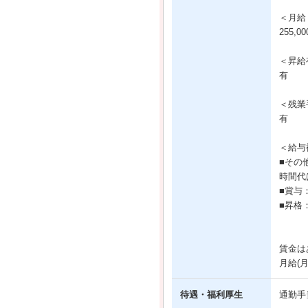
＜月給
255,0
＜昇給
有
＜残業
有
＜給与
■その
時間代
■賞与
■昇格
賃金は
月給(
待遇・福利厚生
通勤手