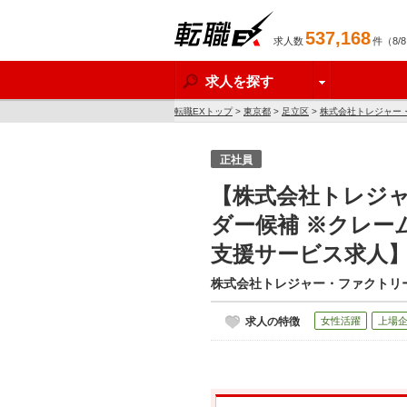
537,168
求人数
件（8/
転職EX
求人を探す
転職EXトップ
>
東京都
>
足立区
>
株式会社トレジャー
ス求人】
正社員
【株式会社トレジ
ダー候補 ※クレー
支援サービス求人
株式会社トレジャー・ファクトリ
求人の特徴
女性活躍
上場