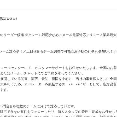
6/9/6(日)
のリーダー候補 ※クレーム対応少なめ／メール電話対応／リユース業界最大
クレーム対応少！／土日休みもチーム調整で可能◎お子様の行事も参加OK！
うコールセンターにて、カスタマーサポートをお任せいたします。全国のお客
またはメール、チャットにてご予約を承ってください。
を展開している関東、関西、愛知、福岡を中心に、当社の事業拡大と共に全国
拡大を行うため、オペレーターを統括するスーパーバイザーとして、応対品質
ます。
メール問合せを複数のチームに分けて対応しています。
対応できない案件をフォローしたり、新人スタッフの管理・育成をお任せし