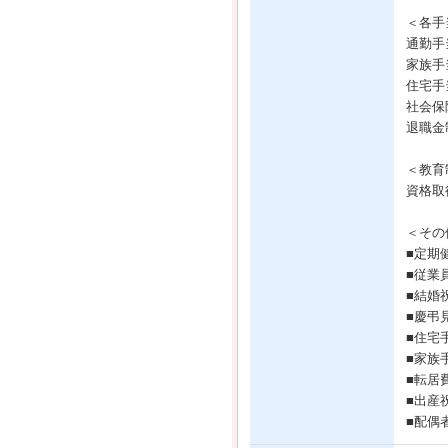
＜各手
通勤手
家族手
住宅手
社会保
退職金
＜教育
資格取
＜その
■定期
■従業
■結婚
■慶弔
■住宅
■家族
■転居
■出産
■配偶