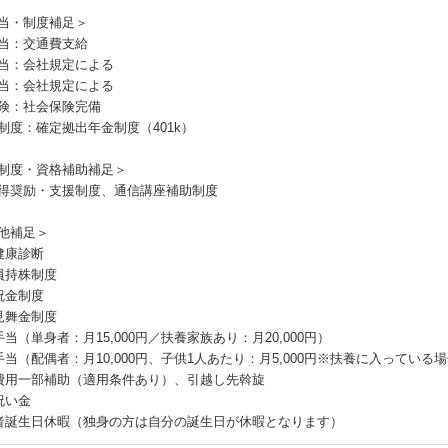
当・制度補足＞
当：交通費支給
当：会社規定による
当：会社規定による
険：社会保険完備
制度：確定拠出年金制度（401k）
制度・資格補助補足＞
得奨励・支援制度、通信講座補助制度
他補足＞
健康診断
員持株制度
祝金制度
見舞金制度
手当（単身者：月15,000円／扶養家族あり：月20,000円）
手当（配偶者：月10,000円、子供1人あたり：月5,000円※扶養に入っている
費用一部補助（適用条件あり）、引越し先斡旋
祝い金
者誕生日休暇（独身の方は自分の誕生日が休暇となります）