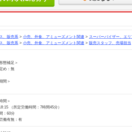
る
ス、販売系
>
小売、外食、アミューズメント関連
>
スーパーバイザー、エリ
ス、販売系
>
小売、外食、アミューズメント関連
>
販売スタッフ、売場担当
員
形態補足＞
定め：無
期間＞
時間＞
～18:15 （所定労働時間：7時間45分）
間：60分
労働有無：有