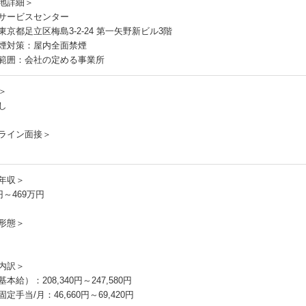
地詳細＞
サービスセンター
東京都足立区梅島3‐2‐24 第一矢野新ビル3階
煙対策：屋内全面禁煙
範囲：会社の定める事業所
＞
し
ライン面接＞
年収＞
円～469万円
形態＞
内訳＞
本給）：208,340円～247,580円
定手当/月：46,660円～69,420円