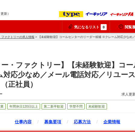
8 更新）
気になるリスト
閲覧
0
・ファクトリーの求人情報
> 【未経験歓迎】コールセンターのリーダー候補 ※クレーム対応少なめ
ャー・ファクトリー】【未経験歓迎】コー
ム対応少なめ／メール電話対応／リユー
】（正社員）
ー
求人更新
企業
年間休日120日以上
第二新卒歓迎
学歴不問
未経験歓迎
仕事内容
/
募集要項
/
応募方法
/
企業情報