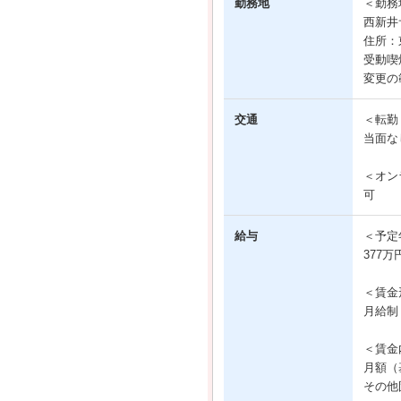
勤務地
＜勤務
西新井
住所：
受動喫
変更の
交通
＜転勤
当面な
＜オン
可
給与
＜予定
377万
＜賃金
月給制
＜賃金
月額（基
その他固