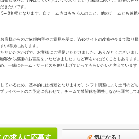
「出張買取をどう伸ばしていけばいいのか」という課題において、顧客の声を
だきたいです。
、5～8名程となります。自チーム内はもちろんのこと、他のチームとも連携
お客様からのご依頼内容やご意見を基に、Webサイトの改修や今まで取り
すい環境にあります。
いただいたおかげで、お客様にご満足いただけました。ありがとうございまし
顧客から感謝のお言葉をいただきました」など声をいただくこともあります
め、一緒にチーム・サービスを創り上げていってもらいたいと考えています
業しているため、基本的には出勤となりますが、シフト調整により土日のどち
プライベートのご予定に合わせて、チームで希望休を調整しながら運営して
この求人に応募す
気になる！