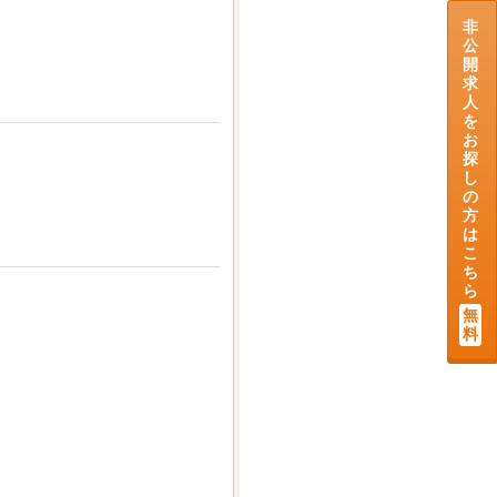
非
公
開
求
人
を
お
探
し
の
方
は
こ
ち
ら
無
料