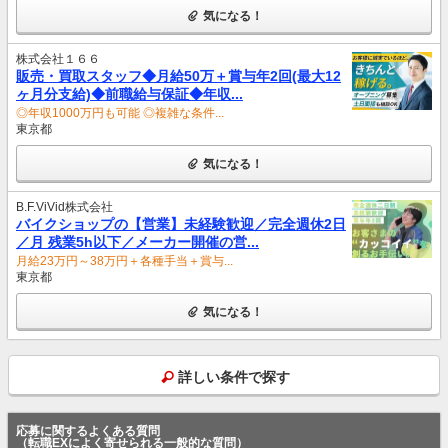
気になる！
株式会社１６６
販売・買取スタッフ◆月給50万＋賞与年2回(最大12
ヶ月分支給)◆前職給与保証◆年収...
◎年収1000万円も可能 ◎複雑な条件...
東京都
気になる！
B.F.ViVid株式会社
バイクショップの【営業】未経験歓迎／完全週休2日
／月 残業5h以下／メーカー開催の営...
月給23万円～38万円＋各種手当＋賞与...
東京都
気になる！
詳しい条件で探す
応募に関するよくある質問
（転職EXによく寄せられる一般的な質問）