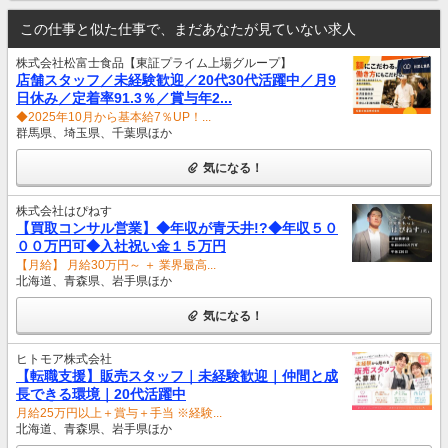
この仕事と似た仕事で、まだあなたが見ていない求人
株式会社松富士食品【東証プライム上場グループ】
店舗スタッフ／未経験歓迎／20代30代活躍中／月9
日休み／定着率91.3％／賞与年2...
◆2025年10月から基本給7％UP！...
群馬県、埼玉県、千葉県ほか
気になる！
株式会社はぴねす
【買取コンサル営業】◆年収が青天井!?◆年収５０
００万円可◆入社祝い金１５万円
【月給】 月給30万円～ ＋ 業界最高...
北海道、青森県、岩手県ほか
気になる！
ヒトモア株式会社
【転職支援】販売スタッフ｜未経験歓迎｜仲間と成
長できる環境｜20代活躍中
月給25万円以上＋賞与＋手当 ※経験...
北海道、青森県、岩手県ほか