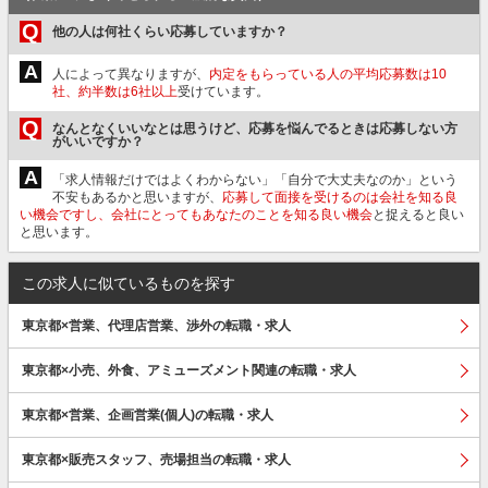
Q
他の人は何社くらい応募していますか？
A
人によって異なりますが、
内定をもらっている人の平均応募数は10
社、約半数は6社以上
受けています。
Q
なんとなくいいなとは思うけど、応募を悩んでるときは応募しない方
がいいですか？
A
「求人情報だけではよくわからない」「自分で大丈夫なのか」という
不安もあるかと思いますが、
応募して面接を受けるのは会社を知る良
い機会ですし、会社にとってもあなたのことを知る良い機会
と捉えると良い
と思います。
この求人に似ているものを探す
東京都×営業、代理店営業、渉外の転職・求人
東京都×小売、外食、アミューズメント関連の転職・求人
東京都×営業、企画営業(個人)の転職・求人
東京都×販売スタッフ、売場担当の転職・求人