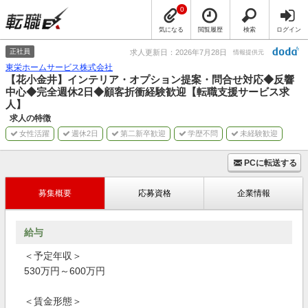
0
気になる
閲覧履歴
検索
ログイン
正社員
求人更新日：2026年7月28日
情報提供元
東栄ホームサービス株式会社
【花小金井】インテリア・オプション提案・問合せ対応◆反響
中心◆完全週休2日◆顧客折衝経験歓迎【転職支援サービス求
人】
求人の特徴
女性活躍
週休2日
第二新卒歓迎
学歴不問
未経験歓迎
PCに転送する
募集概要
応募資格
企業情報
給与
＜予定年収＞
530万円～600万円
＜賃金形態＞