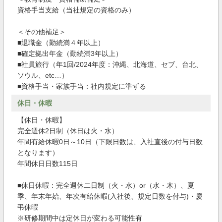
資格手当支給（当社規定の資格のみ）
＜その他補足＞
■退職金（勤続満４年以上）
■確定拠出年金（勤続満3年以上）
■社員旅行（年1回/2024年度：沖縄、北海道、セブ、台北、
ソウル、etc…）
■資格手当・家族手当：社内規定に準ずる
休日・休暇
【休日・休暇】
完全週休2日制（休日は火・水）
年間有給休暇0日～10日（下限日数は、入社直後の付与日数
となります）
年間休日日数115日
■休日休暇：完全週休二日制（火・水）or（水・木）、夏
季、年末年始、年次有給休暇(入社後、規定日数を付与)・慶
弔休暇
※研修期間中は定休日が変わる可能性有