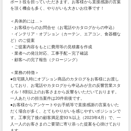
ポート役を担っていただきます。お客様から直接感謝の言葉
を頂く機会も多く、やりがいも大きいお仕事です！
＜具体的には…＞
・お客様からのお問合せ（お電話やカタログからの申込）
・インテリア・オプション（カーテン、エアコン、食器棚な
ど）のご提案
・ご提案内容をもとに費用等の見積書を作成
・業者への発注対応、工事手配～完了確認
・顧客への完了報告（クロージング）
＜業務の特徴＞
●住宅購入時にオプション商品のカタログをお客様にお渡し
しており、お電話やカタログから申込みが主の反響営業スタ
イル！8割以上のお客さまから反響をいただいております。
一人あたりの担当案件は20件前後です。
●お客様からアンケートやお手紙等で直接感謝の言葉をいた
だく場合が多く、とてもやりがいを感じやすいポジションで
す。工事完了後の顧客満足度93％以上（2023年4月）で、一
人一人のお客さまのご要望に寄り添った提案を心掛けており
ます。