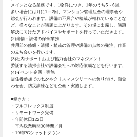
メインとなる業務です。1物件につき、1年のうち5～6回、
多い場合には月に1～2回、マンション管理組合の理事会や
総会が行われます。設備の不具合や植栽が枯れていることな
ど、様々なことが議題に上がります。その場に出席し、議題
解決に向けたアドバイスやサポートを行っていただきます。
(2)建物・設備の保全業務
共用部の修繕・清掃・植栽の管理や設備の点検の発注、作業
の立ち会いを行います。
(3)社内サポートおよび協力会社のマネジメント
委託する清掃会社や設備会社への対応依頼などを行います。
(4)イベント企画・実施
居住者参加での七夕やクリスマスツリーへの飾り付け、顔合
わせ会、防災訓練などを企画・実施します。
■働き方：
・フルフレックス制度
・リモートワーク完備
・年間休日122日
・平均残業時間30時間／月
・19時PCシャットダウン