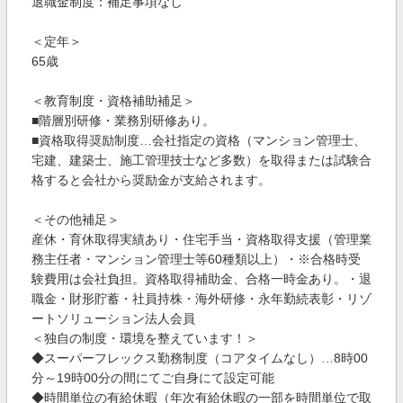
退職金制度：補足事項なし
＜定年＞
65歳
＜教育制度・資格補助補足＞
■階層別研修・業務別研修あり。
■資格取得奨励制度…会社指定の資格（マンション管理士、
宅建、建築士、施工管理技士など多数）を取得または試験合
格すると会社から奨励金が支給されます。
＜その他補足＞
産休・育休取得実績あり・住宅手当・資格取得支援（管理業
務主任者・マンション管理士等60種類以上）・※合格時受
験費用は会社負担。資格取得補助金、合格一時金あり。・退
職金・財形貯蓄・社員持株・海外研修・永年勤続表彰・リゾ
ートソリューション法人会員
＜独自の制度・環境を整えています！＞
◆スーパーフレックス勤務制度（コアタイムなし）…8時00
分～19時00分の間にてご自身にて設定可能
◆時間単位の有給休暇（年次有給休暇の一部を時間単位で取