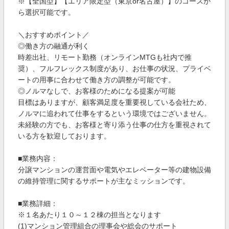
※【全国型】【エリア限定型（東京or名古屋）】のコースか
ら選択可能です。
＼おすすめポイント／
◎働き方の融通が利く
時差出社、リモート勤務（オンラインMTGも社内で推
奨）、フルフレックス制度があり、お仕事の状況、プライベ
ートの用事に合わせて働き方の調整が可能です。
◎ノルマなしで、お客様のためになる提案が可能
目標はありますが、顧客満足度を重要視している会社ため、
ノルマに追われて仕事をするという環境ではございません。
未経験の方でも、お客様と寄り添う仕事の仕方を重視されて
いる方を歓迎しております。
■業務内容：
分譲マンションの運営面や電気やエレベーター等の建物設備
の維持管理に関するサポートが主なミッションです。
■業務詳細：
※１名あたり１０～１２棟の担当となります
(1)マンション管理組合の理事会や総会のサポート