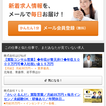
この仕事と似た仕事で、まだあなたが見ていない求人
株式会社はぴねす
【買取コンサル営業】◆年収が青天井!?◆年収５０
００万円可◆入社祝い金１５万円
【月給】 月給30万円～ ＋ 業界最高...
北海道、青森県、岩手県ほか
気になる！
株式会社ＹＬＤ
「かいとるんだ」買取営業／⽉給35万円＋毎月イン
セン／未経験OK・研修あり／年間休日...
■月給35万円～＋インセンティブ＋各種...