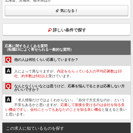
北海道、宮城県、栃木県ほか
気になる！
詳しい条件で探す
応募に関するよくある質問
（転職EXによく寄せられる一般的な質問）
Q
他の人は何社くらい応募していますか？
A
人によって異なりますが、
内定をもらっている人の平均応募数は10
社、約半数は6社以上
受けています。
Q
なんとなくいいなとは思うけど、応募を悩んでるときは応募しない方
がいいですか？
A
「求人情報だけではよくわからない」「自分で大丈夫なのか」という
不安もあるかと思いますが、
応募して面接を受けるのは会社を知る良
い機会ですし、会社にとってもあなたのことを知る良い機会
と捉えると良い
と思います。
この求人に似ているものを探す