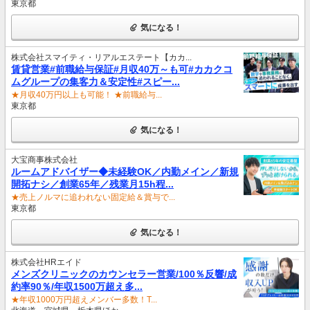
東京都
気になる！
株式会社スマイティ・リアルエステート【カカ...
賃貸営業#前職給与保証#月収40万～も可#カカクコ
ムグループの集客力＆安定性#スピー...
★月収40万円以上も可能！ ★前職給与...
東京都
気になる！
大宝商事株式会社
ルームアドバイザー◆未経験OK／内勤メイン／新規
開拓ナシ／創業65年／残業月15h程...
★売上ノルマに追われない固定給＆賞与で...
東京都
気になる！
株式会社HRエイド
メンズクリニックのカウンセラー営業/100％反響/成
約率90％/年収1500万超え多...
★年収1000万円超えメンバー多数！T...