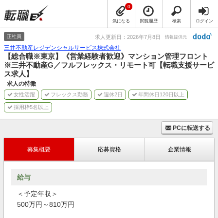
0
気になる
閲覧履歴
検索
ログイン
正社員
求人更新日：2026年7月8日
情報提供元
三井不動産レジデンシャルサービス株式会社
【総合職※東京】《営業経験者歓迎》マンション管理フロント
※三井不動産G／フルフレックス・リモート可【転職支援サービ
ス求人】
求人の特徴
女性活躍
フレックス勤務
週休2日
年間休日120日以上
採用枠5名以上
PCに転送する
募集概要
応募資格
企業情報
給与
＜予定年収＞
500万円～810万円