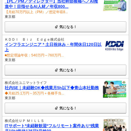
【PL／PM／ディレクター】当社幹部候補へ／AI推
進中！目指せるAI人材／年収800...
【月給70万円以上（PM）／想定年収8...
東京都
気になる！
ＫＤＤＩ Ｂｉｚ Ｅｄｇｅ株式会社
インフラエンジニア * 土日祝休み・年間休日120日以
上
■想定理論年収：540万円～760万円...
東京都
気になる！
株式会社ユニマットライフ
社内SE｜未経験OK◆残業月5h以下◆青山本社勤務
◆月給25.1万円～35万円＋各種手当...
東京都
気になる！
株式会社ＵＰ ＭＩＬＬＳ
ITサポート*未経験歓迎*フルリモート案件あり*残業
月10h*年休125日*月給30...