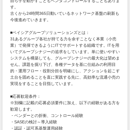
自ら手を動かすこともベンダコントロールすることもありま
す。
古くから24時間365日動いているネットワーク基盤の刷新も
今後進めていきます。
■ベイシアグループソリューションズとは：
31あるグループ各社が持てる力を余すことなく本業（小売
業）で発揮できるようにITでサポートする組織です。ITを用
いてグループシナジーの追求をしています。単に使いやすい
システムを構築しても、グループシナジーの最大化は望めま
せん。課題を掘り下げ、各種データを基に仕組みの利用目
的・運用フロー・役割分担を明確にし、アクションを起こす
土台を固めることを直に実践する先に、高効率な流通小売の
実現をすることを目指しています。
■応募歓迎条件：
※別欄に記載の応募必須要件に加え、以下の経験がある方を
歓迎します。
・ベンダーとの折衝、コントロール経験
・SASEの検討～導入経験
・認証・認可系基盤運用経験