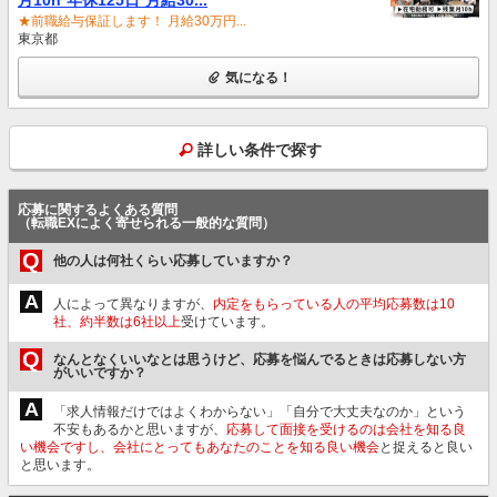
★前職給与保証します！ 月給30万円...
東京都
気になる！
詳しい条件で探す
応募に関するよくある質問
（転職EXによく寄せられる一般的な質問）
Q
他の人は何社くらい応募していますか？
A
人によって異なりますが、
内定をもらっている人の平均応募数は10
社、約半数は6社以上
受けています。
Q
なんとなくいいなとは思うけど、応募を悩んでるときは応募しない方
がいいですか？
A
「求人情報だけではよくわからない」「自分で大丈夫なのか」という
不安もあるかと思いますが、
応募して面接を受けるのは会社を知る良
い機会ですし、会社にとってもあなたのことを知る良い機会
と捉えると良い
と思います。