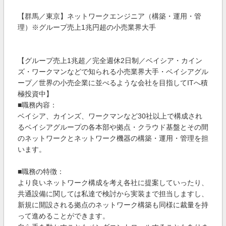
【群馬／東京】ネットワークエンジニア（構築・運用・管
理）※グループ売上1兆円超の小売業界大手
【グループ売上1兆超／完全週休2日制／ベイシア・カイン
ズ・ワークマンなどで知られる小売業界大手・ベイシアグル
ープ／世界の小売企業に並べるような会社を目指してITへ積
極投資中】
■職務内容：
ベイシア、カインズ、ワークマンなど30社以上で構成され
るベイシアグループの各本部や拠点・クラウド基盤とその間
のネットワークとネットワーク機器の構築・運用・管理を担
います。
■職務の特徴：
より良いネットワーク構成を考え各社に提案していったり、
共通設備に関しては私達で検討から実装まで担当しますし、
新規に開設される拠点のネットワーク構築も同様に裁量を持
って進めることができます。