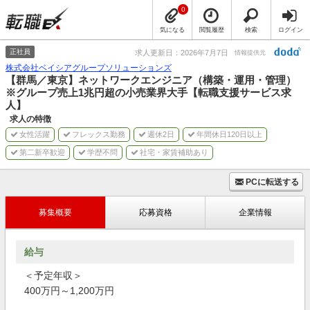
0
気になる
閲覧履歴
検索
ログイン
正社員
求人更新日：2026年7月7日
情報提供元
株式会社ベイシアグループソリューションズ
【群馬／東京】ネットワークエンジニア（構築・運用・管理）
※グループ売上1兆円超の小売業界大手【転職支援サービス求
人】
求人の特徴
女性活躍
フレックス勤務
週休2日
年間休日120日以上
第二新卒歓迎
学歴不問
社宅・家賃補助あり
PCに転送する
募集概要
応募資格
企業情報
給与
＜予定年収＞
400万円～1,200万円