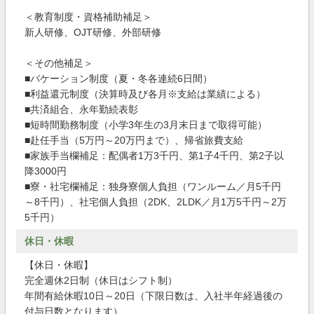
＜教育制度・資格補助補足＞
新人研修、OJT研修、外部研修
＜その他補足＞
■バケーション制度（夏・冬各連続6日間）
■利益還元制度（決算時及び各月※支給は業績による）
■共済組合、永年勤続表彰
■短時間勤務制度（小学3年生の3月末日まで取得可能）
■赴任手当（5万円～20万円まで）、帰省旅費支給
■家族手当欄補足：配偶者1万3千円、第1子4千円、第2子以
降3000円
■寮・社宅欄補足：独身寮個人負担（ワンルーム／月5千円
～8千円）、社宅個人負担（2DK、2LDK／月1万5千円～2万
5千円）
休日・休暇
【休日・休暇】
完全週休2日制（休日はシフト制）
年間有給休暇10日～20日（下限日数は、入社半年経過後の
付与日数となります）