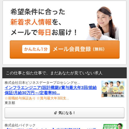
この仕事と似た仕事で、まだあなたが見ていない求人
株式会社日本ビジネスデータープロセシングセ...
インフラエンジニア(設計構築)/賞与最大年3回/前給
保証/月給30万円～/定着率90...
☆前職給与保証あり ☆賞与最大年3回支...
東京都
気になる！
株式会社バイテック