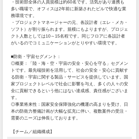
・技術部全体の人員規模は約60名です。活気があり連携も
多い職場で、オフィスは2年前に新築されたビルで快適な業
務環境です。
・プロジェクトマネージャーの元、各設計者（エレ・メカ・
ソフト）が割り振られます。規模にもよりますが、プロジェ
クト人数としては10～15名程です。同じフロアに各設計者
がいるのでコミュニケーションがとりやすい環境です。
■防衛・宇宙セグメント：
◎概要：「陸・海・空・宇宙の安全・安心を守る」セグメン
トです。最先端技術を活用して、社会の安全・安心に貢献す
る防衛・宇宙に関する製品・サービスを提供しています。国
家プロジェクトレベルで社会に影響を与え、多くの人々の安
全に貢献できるという他にはない達成感、責任感がございま
す。
◎事業将来性：国家安全保障強化の機運の高まりを受け、日
本の防衛力整備計画が大幅な拡充に伴い、複数案件の受注・
需要のニーズは伸長しております。
【チーム／組織構成】