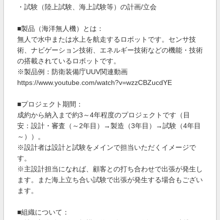
・試験（陸上試験、海上試験等）の計画/立会
■製品（海洋無人機）とは：
無人で水中または水上を航走するロボットです。センサ技
術、ナビゲーション技術、エネルギー技術などの機能・技術
の搭載されているロボットです。
※製品例：防衛装備庁UUV関連動画
https://www.youtube.com/watch?v=wzzCBZucdYE
■プロジェクト期間：
成約から納入まで約3～4年程度のプロジェクトです（目
安：設計・審査（～2年目）→製造（3年目）→試験（4年目
～））。
※設計者は設計と試験をメインで担当いただくイメージで
す。
※主設計担当になれば、顧客との打ち合わせで出張が発生し
ます。また海上立ち合い試験で出張が発生する場合もござい
ます。
■組織について：