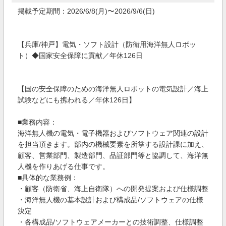
掲載予定期間：2026/6/8(月)〜2026/9/6(日)
【兵庫/神戸】電気・ソフト設計（防衛用海洋無人ロボッ
ト）◆国家安全保障に貢献／年休126日
【国の安全保障のための海洋無人ロボットの電気設計／海上
試験などにも携われる／年休126日】
■業務内容：
海洋無人機の電気・電子機器およびソフトウェア関連の設計
を担当頂きます。部内の機械要素を所掌する設計課に加え、
顧客、営業部門、製造部門、品証部門等と協調して、海洋無
人機を作りあげる仕事です。
■具体的な業務例：
・顧客（防衛省、海上自衛隊）への開発提案および仕様調整
・海洋無人機の基本設計および構成品/ソフトウェアの仕様
決定
・各構成品/ソフトウェアメーカーとの技術調整、仕様調整