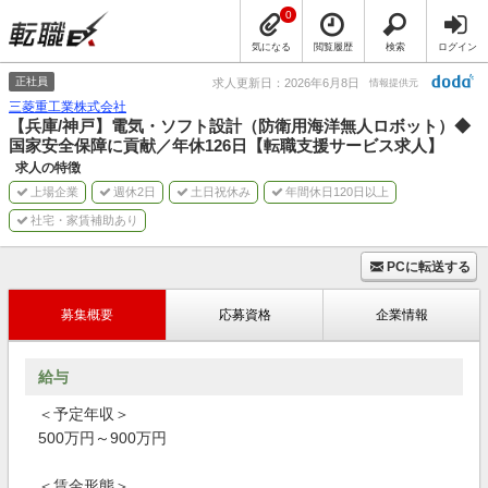
0
気になる
閲覧履歴
検索
ログイン
正社員
求人更新日：2026年6月8日
情報提供元
三菱重工業株式会社
【兵庫/神戸】電気・ソフト設計（防衛用海洋無人ロボット）◆
国家安全保障に貢献／年休126日【転職支援サービス求人】
求人の特徴
上場企業
週休2日
土日祝休み
年間休日120日以上
社宅・家賃補助あり
PCに転送する
募集概要
応募資格
企業情報
給与
＜予定年収＞
500万円～900万円
＜賃金形態＞