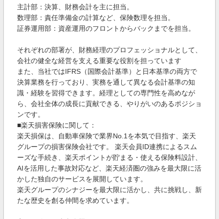
主計部：決算、財務会計を主に担当。
数理部：責任準備金の計算など、保険数理を担当。
証券運用部：資産運用のフロントからバックまでを担当。
それぞれの部署が、財務経理のプロフェッショナルとして、
会社の健全な経営を支える重要な役割を担っています
また、当社ではIFRS（国際会計基準）と日本基準の両方で
決算業務を行っており、実務を通して異なる会計基準の知
識・経験を習得できます。経理としての専門性を高めなが
ら、会社全体の成長に貢献できる、やりがいのあるポジショ
ンです。
■楽天損害保険に関して：
楽天損保は、自動車保険で業界No.1を本気で目指す、楽天
グループの損害保険会社です。 楽天会員ID連携によるスム
ーズな手続き、楽天ポイントが貯まる・使える保険料設計、
AIを活用した事故対応など、楽天経済圏の強みを最大限に活
かした独自のサービスを展開しています。
楽天グループのシナジーを最大限に活かし、共に挑戦し、新
たな歴史を創る仲間を求めています。