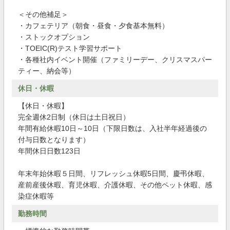
＜その他補足＞
・カフェテリア（朝食・昼食・夕食基本無料）
・ストックオプション
・TOEIC(R)テスト学習サポート
・各種社内イベント開催（ファミリーデー、クリスマスパー
ティー、納会等）
休日・休暇
【休日・休暇】
完全週休2日制（休日は土日祝日）
年間有給休暇10日～10日（下限日数は、入社半年経過後の
付与日数となります）
年間休日日数123日
年末年始休暇５日間、リフレッシュ休暇5日間、慶弔休暇、
産前産後休暇、育児休暇、介護休暇、その他ペット休暇、感
染症休暇等
勤務時間