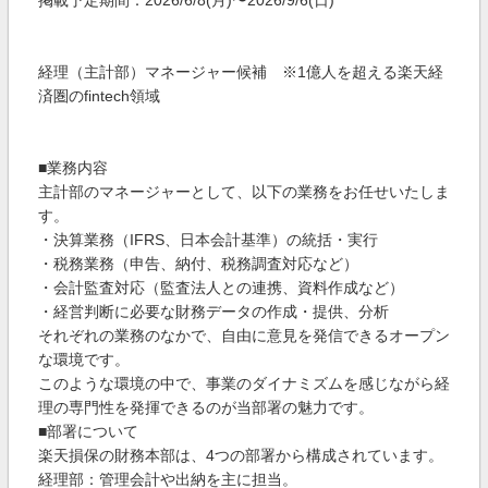
掲載予定期間：2026/6/8(月)〜2026/9/6(日)
経理（主計部）マネージャー候補 ※1億人を超える楽天経
済圏のfintech領域
■業務内容
主計部のマネージャーとして、以下の業務をお任せいたしま
す。
・決算業務（IFRS、日本会計基準）の統括・実行
・税務業務（申告、納付、税務調査対応など）
・会計監査対応（監査法人との連携、資料作成など）
・経営判断に必要な財務データの作成・提供、分析
それぞれの業務のなかで、自由に意見を発信できるオープン
な環境です。
このような環境の中で、事業のダイナミズムを感じながら経
理の専門性を発揮できるのが当部署の魅力です。
■部署について
楽天損保の財務本部は、4つの部署から構成されています。
経理部：管理会計や出納を主に担当。