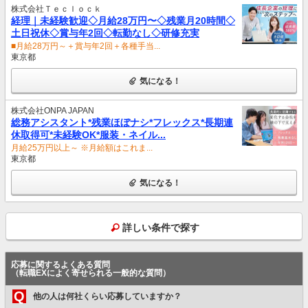
株式会社Ｔｅｃｌｏｃｋ
経理｜未経験歓迎◇月給28万円〜◇残業月20時間◇
土日祝休◇賞与年2回◇転勤なし◇研修充実
■月給28万円～＋賞与年2回＋各種手当...
東京都
気になる！
株式会社ONPA JAPAN
総務アシスタント*残業ほぼナシ*フレックス*長期連
休取得可*未経験OK*服装・ネイル...
月給25万円以上～ ※月給額はこれま...
東京都
気になる！
詳しい条件で探す
応募に関するよくある質問
（転職EXによく寄せられる一般的な質問）
Q
他の人は何社くらい応募していますか？