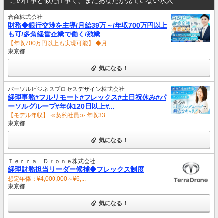
この仕事と似た仕事で、まだあなたが見ていない求人
倉商株式会社
財務◆銀行交渉を主導/月給39万～/年収700万円以上
も可/多角経営企業で働く/残業...
【年収700万円以上も実現可能】 ◆月...
東京都
気になる！
パーソルビジネスプロセスデザイン株式会社 ...
経理事務#フルリモート#フレックス#土日祝休み#パ
ーソルグループ#年休120日以上#...
【モデル年収】 ≪契約社員≫ 年収33...
東京都
気になる！
Ｔｅｒｒａ Ｄｒｏｎｅ株式会社
経理財務担当リーダー候補◆フレックス制度
想定年俸：¥4,000,000～¥6,...
東京都
気になる！