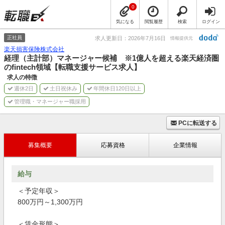
0
気になる
閲覧履歴
検索
ログイン
正社員
求人更新日：2026年7月16日
情報提供元
楽天損害保険株式会社
経理（主計部）マネージャー候補 ※1億人を超える楽天経済圏
のfintech領域【転職支援サービス求人】
求人の特徴
週休2日
土日祝休み
年間休日120日以上
管理職・マネージャー職採用
PCに転送する
募集概要
応募資格
企業情報
給与
＜予定年収＞
800万円～1,300万円
＜賃金形態＞