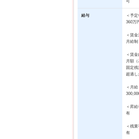
可
給与
＜予定
360万
＜賃金
月給制
＜賃金
月額（基
固定残業
超過し
＜月給
300,
＜昇給
有
＜残業
有