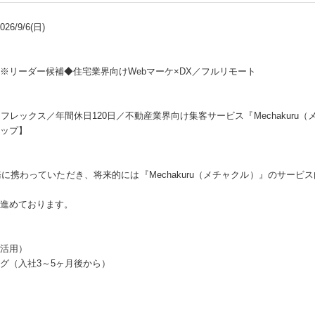
6/9/6(日)
※リーダー候補◆住宅業界向けWebマーケ×DX／フルリモート
ックス／年間休日120日／不動産業界向け集客サービス『Mechakuru（メチ
ップ】
に携わっていただき、将来的には『Mechakuru（メチャクル）』のサービ
進めております。
活用）
グ（入社3～5ヶ月後から）