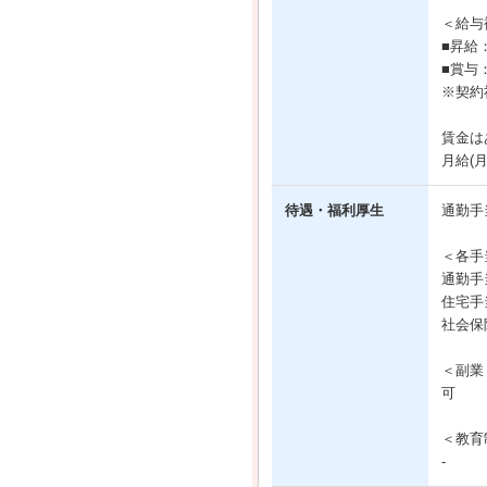
＜給与
■昇給
■賞与
※契約
賃金は
月給(
待遇・福利厚生
通勤手
＜各手
通勤手
住宅手
社会保
＜副業
可
＜教育
-