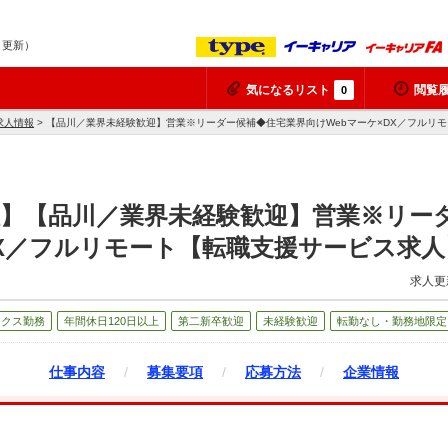
7 更新）
気になるリスト
閲覧
0
求人情報
> 【品川／業界未経験歓迎】営業※リーダー候補◆住宅業界向けWebマーケ×DX／フルリ
社】【品川／業界未経験歓迎】営業※リー
DX／フルリモート【転職支援サービス求
求人更
ックス勤務
年間休日120日以上
第二新卒歓迎
未経験歓迎
転勤なし・勤務地限定
仕事内容
/
募集要項
/
応募方法
/
企業情報