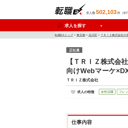
502,103
求人数
件（8/
転職EX
求人を探す
転職EXトップ
>
東京都
>
品川区
>
ＴＲＩＺ株式会社の
正社員
【ＴＲＩＺ株式会
向けWebマーケ×
ＴＲＩＺ株式会社
求人の特徴
女性活躍
フレ
仕事内容