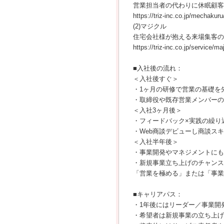
営業担当者の代わりに休眠顧客
https://triz-inc.co.jp/mechakuru
(2)マジクル
住宅会社様が抱える来場集客の
https://triz-inc.co.jp/service/ma
■入社後の流れ：
＜入社後すぐ＞
・1ヶ月の研修で営業の基礎を
・取締役や既存営業メンバーの
＜入社3ヶ月後＞
・フィードバック×実践の繰り
・Web商談デビューし商談ス
＜入社半年後＞
・事業開発やマネジメントにも
・新規事業立ち上げのチャンス
「営業を極める」または「事業
■キャリアパス：
・1年後にはリーダー／事業開
・希望者は新規事業の立ち上げ