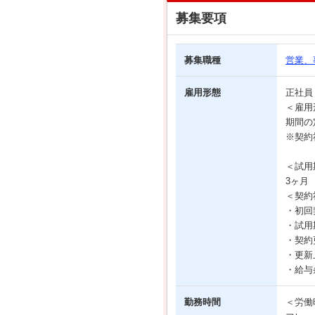
募集要項
募集職種
営業、
雇用形態
正社
＜雇用
期間の
※契約
＜試用
3ヶ月
＜契約
・初回
・試用
・契約
・更新
・給与
勤務時間
＜労働