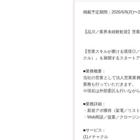
掲載予定期間：2026/6/8(月)〜202
【品川／業界未経験歓迎】営業
【営業スキルが磨ける環境◎／フレ
クル）』を展開するスタートア
■業務概要：
当社の営業として法人営業業務
業務も行っていただきます。
※現在は外部委託も行いながら
■業務詳細：
・新規アポ獲得（架電／リスト
・Web商談／提案／クロージン
■サービス：
(1)メチャクル