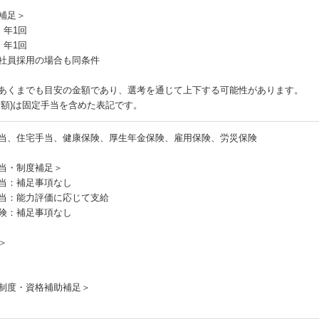
補足＞
：年1回
：年1回
社員採用の場合も同条件
あくまでも目安の金額であり、選考を通じて上下する可能性があります。
月額)は固定手当を含めた表記です。
当、住宅手当、健康保険、厚生年金保険、雇用保険、労災保険
当・制度補足＞
当：補足事項なし
当：能力評価に応じて支給
険：補足事項なし
＞
制度・資格補助補足＞