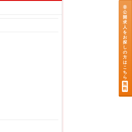
非
公
開
求
人
を
お
探
し
の
方
は
こ
ち
ら
無
料