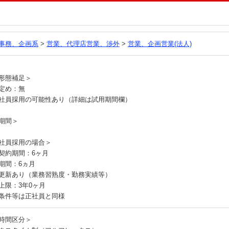
る
事務、企画系
>
営業、代理店営業、渉外
>
営業、企画営業(法人)
員
形態補足＞
定め：無
社員採用の可能性あり（詳細は試用期間欄）
期間＞
社員採用の場合＞
契約期間：6ヶ月
期間：6ヵ月
更新あり（業務習熟度・勤務実績等）
上限：3年0ヶ月
条件等は正社員と同様
時間区分＞