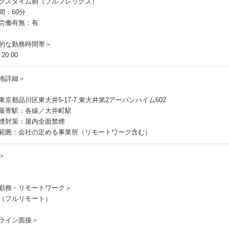
クスタイム制（フルフレックス）
間：60分
労働有無：有
的な勤務時間帯＞
20:00
地詳細＞
東京都品川区東大井5-17-7 東大井第2アーバンハイム602
最寄駅：各線／大井町駅
煙対策：屋内全面禁煙
範囲：会社の定める事業所（リモートワーク含む）
＞
勤務・リモートワーク＞
（フルリモート）
ライン面接＞