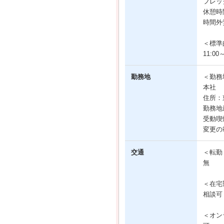
フレッ
休憩時
時間外
＜標準
11:00～
勤務地
＜勤務
本社
住所：
勤務地
受動喫
変更の
交通
＜転勤
無
＜在宅
相談可
＜オン