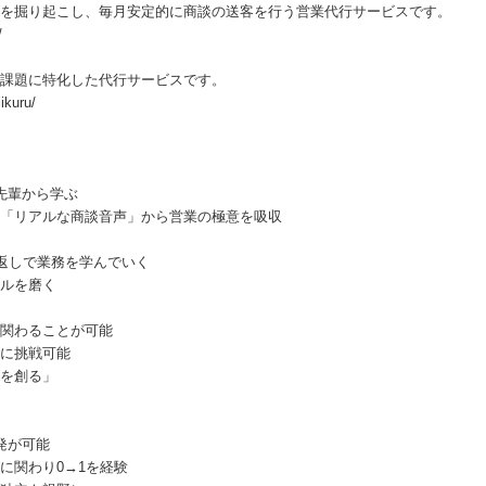
を掘り起こし、毎月安定的に商談の送客を行う営業代行サービスです。
/
課題に特化した代行サービスです。
jikuru/
先輩から学ぶ
「リアルな商談音声」から営業の極意を吸収
返しで業務を学んでいく
キルを磨く
関わることが可能
に挑戦可能
を創る」
発が可能
に関わり0→1を経験