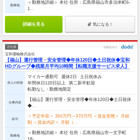
＜勤務地詳細＞ 本社 住所：広島県福山市多治米町6-
勤務地
1...
詳細を見る
気になる！
正社員
情報提供元
宝和運輸株式会社
【福山】運行管理・安全管理◆年休120日◆土日祝休◆宝和
HDグループ◆残業月平均10時間【転職支援サービス求人】
マイカー通勤可
週休2日
土日祝休み
年間休日120日以上
第二新卒歓迎
求人の特徴
転勤なし・勤務地限定
【福山】運行管理・安全管理◆年休120日◆土日祝休
仕事内容
◆...
＜予定年収＞ 350万円～370万円 ＜賃金形態＞ 月給
給与
制 ＜賃金内訳＞ 月額（...
＜勤務地詳細＞ 本社 住所：広島県福山市一文字町
勤務地
18-...