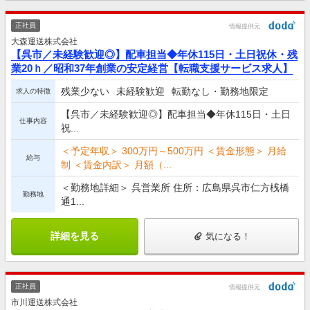
正社員
情報提供元
大森運送株式会社
【呉市／未経験歓迎◎】配車担当◆年休115日・土日祝休・残
業20ｈ／昭和37年創業の安定経営【転職支援サービス求人】
残業少ない
未経験歓迎
転勤なし・勤務地限定
求人の特徴
【呉市／未経験歓迎◎】配車担当◆年休115日・土日
仕事内容
祝...
＜予定年収＞ 300万円～500万円 ＜賃金形態＞ 月給
給与
制 ＜賃金内訳＞ 月額（...
＜勤務地詳細＞ 呉営業所 住所：広島県呉市仁方桟橋
勤務地
通1...
詳細を見る
気になる！
正社員
情報提供元
市川運送株式会社