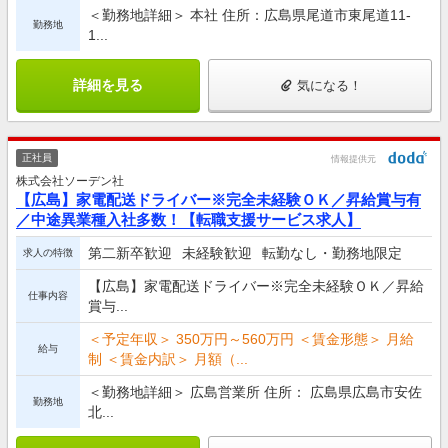
＜勤務地詳細＞ 本社 住所：広島県尾道市東尾道11-
勤務地
1...
詳細を見る
気になる！
正社員
情報提供元
株式会社ソーデン社
【広島】家電配送ドライバー※完全未経験ＯＫ／昇給賞与有
／中途異業種入社多数！【転職支援サービス求人】
第二新卒歓迎
未経験歓迎
転勤なし・勤務地限定
求人の特徴
【広島】家電配送ドライバー※完全未経験ＯＫ／昇給
仕事内容
賞与...
＜予定年収＞ 350万円～560万円 ＜賃金形態＞ 月給
給与
制 ＜賃金内訳＞ 月額（...
＜勤務地詳細＞ 広島営業所 住所： 広島県広島市安佐
勤務地
北...