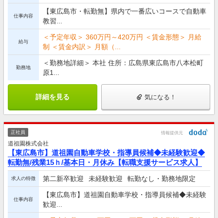
【東広島市・転勤無】県内で一番広いコースで自動車
仕事内容
教習...
＜予定年収＞ 360万円～420万円 ＜賃金形態＞ 月給
給与
制 ＜賃金内訳＞ 月額（...
＜勤務地詳細＞ 本社 住所：広島県東広島市八本松町
勤務地
原1...
詳細を見る
気になる！
正社員
情報提供元
道祖園株式会社
【東広島市】道祖園自動車学校・指導員候補◆未経験歓迎◆
転勤無/残業15ｈ/基本日・月休み【転職支援サービス求人】
第二新卒歓迎
未経験歓迎
転勤なし・勤務地限定
求人の特徴
【東広島市】道祖園自動車学校・指導員候補◆未経験
仕事内容
歓迎...