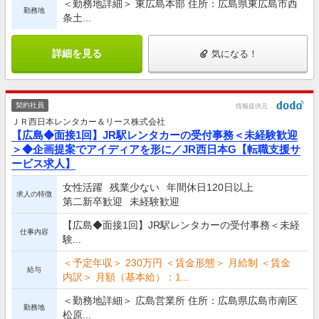
＜勤務地詳細＞ 東広島本部 住所：広島県東広島市西
勤務地
条土...
詳細を見る
気になる！
契約社員
情報提供元
ＪＲ西日本レンタカー＆リース株式会社
【広島◆面接1回】JR駅レンタカーの受付事務＜未経験歓迎
＞◆企画提案でアイディアを形に／JR西日本G【転職支援サ
ービス求人】
女性活躍
残業少ない
年間休日120日以上
求人の特徴
第二新卒歓迎
未経験歓迎
【広島◆面接1回】JR駅レンタカーの受付事務＜未経
仕事内容
験...
＜予定年収＞ 230万円 ＜賃金形態＞ 月給制 ＜賃金
給与
内訳＞ 月額（基本給）：1...
＜勤務地詳細＞ 広島営業所 住所：広島県広島市南区
勤務地
松原...