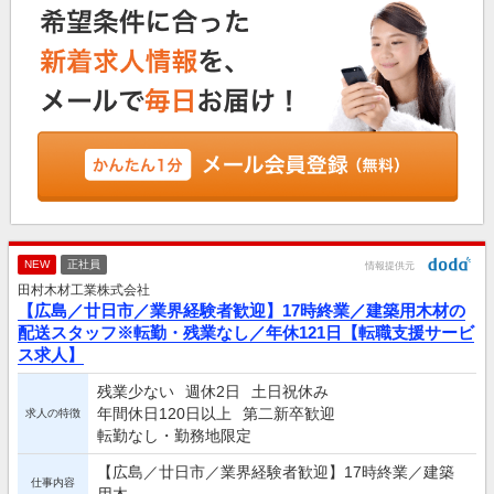
NEW
正社員
情報提供元
田村木材工業株式会社
【広島／廿日市／業界経験者歓迎】17時終業／建築用木材の
配送スタッフ※転勤・残業なし／年休121日【転職支援サービ
ス求人】
残業少ない
週休2日
土日祝休み
年間休日120日以上
第二新卒歓迎
求人の特徴
転勤なし・勤務地限定
【広島／廿日市／業界経験者歓迎】17時終業／建築
仕事内容
用木...