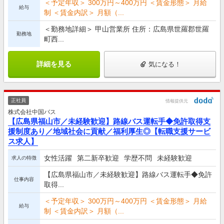
＜予定年収＞ 300万円～400万円 ＜賃金形態＞ 月給
給与
制 ＜賃金内訳＞ 月額（...
＜勤務地詳細＞ 甲山営業所 住所：広島県世羅郡世羅
勤務地
町西...
詳細を見る
気になる！
正社員
情報提供元
株式会社中国バス
【広島県福山市／未経験歓迎】路線バス運転手◆免許取得支
援制度あり／地域社会に貢献／福利厚生◎【転職支援サービ
ス求人】
女性活躍
第二新卒歓迎
学歴不問
未経験歓迎
求人の特徴
【広島県福山市／未経験歓迎】路線バス運転手◆免許
仕事内容
取得...
＜予定年収＞ 300万円～400万円 ＜賃金形態＞ 月給
給与
制 ＜賃金内訳＞ 月額（...