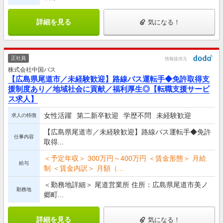
詳細を見る
気になる！
正社員
情報提供元
株式会社中国バス
【広島県尾道市／未経験歓迎】路線バス運転手◆免許取得支
援制度あり／地域社会に貢献／福利厚生◎【転職支援サービ
ス求人】
女性活躍
第二新卒歓迎
学歴不問
未経験歓迎
求人の特徴
【広島県尾道市／未経験歓迎】路線バス運転手◆免許
仕事内容
取得...
＜予定年収＞ 300万円～400万円 ＜賃金形態＞ 月給
給与
制 ＜賃金内訳＞ 月額（...
＜勤務地詳細＞ 尾道営業所 住所：広島県尾道市美ノ
勤務地
郷町...
詳細を見る
気になる！