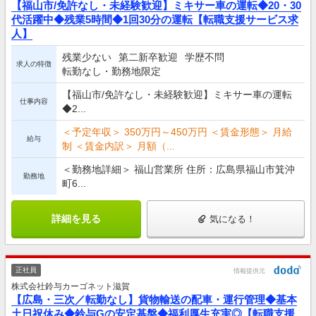
【福山市/免許なし・未経験歓迎】ミキサー車の運転◆20・30
代活躍中◆残業5時間◆1回30分の運転【転職支援サービス求
人】
残業少ない
第二新卒歓迎
学歴不問
求人の特徴
転勤なし・勤務地限定
【福山市/免許なし・未経験歓迎】ミキサー車の運転
仕事内容
◆2...
＜予定年収＞ 350万円～450万円 ＜賃金形態＞ 月給
給与
制 ＜賃金内訳＞ 月額（...
＜勤務地詳細＞ 福山営業所 住所：広島県福山市箕沖
勤務地
町6...
詳細を見る
気になる！
正社員
情報提供元
株式会社鈴与カーゴネット滋賀
【広島・三次／転勤なし】貨物輸送の配車・運行管理◆基本
土日祝休み◆鈴与Gの安定基盤◆福利厚生充実◎【転職支援