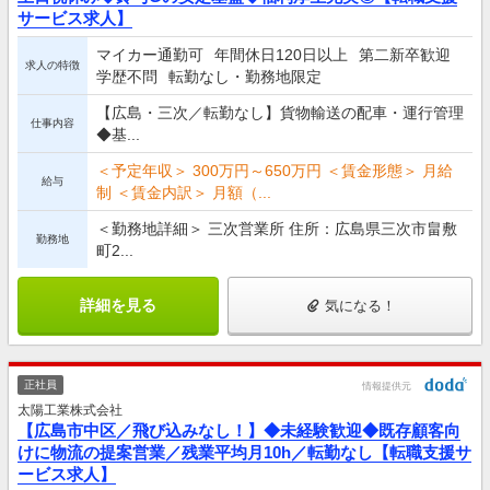
サービス求人】
マイカー通勤可
年間休日120日以上
第二新卒歓迎
求人の特徴
学歴不問
転勤なし・勤務地限定
【広島・三次／転勤なし】貨物輸送の配車・運行管理
仕事内容
◆基...
＜予定年収＞ 300万円～650万円 ＜賃金形態＞ 月給
給与
制 ＜賃金内訳＞ 月額（...
＜勤務地詳細＞ 三次営業所 住所：広島県三次市畠敷
勤務地
町2...
詳細を見る
気になる！
正社員
情報提供元
太陽工業株式会社
【広島市中区／飛び込みなし！】◆未経験歓迎◆既存顧客向
けに物流の提案営業／残業平均月10h／転勤なし【転職支援サ
ービス求人】