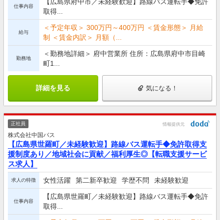
【広島県府中市／未経験歓迎】路線バス運転手◆免許
仕事内容
取得...
＜予定年収＞ 300万円～400万円 ＜賃金形態＞ 月給
給与
制 ＜賃金内訳＞ 月額（...
＜勤務地詳細＞ 府中営業所 住所：広島県府中市目崎
勤務地
町1...
詳細を見る
気になる！
正社員
情報提供元
株式会社中国バス
【広島県世羅町／未経験歓迎】路線バス運転手◆免許取得支
援制度あり／地域社会に貢献／福利厚生◎【転職支援サービ
ス求人】
女性活躍
第二新卒歓迎
学歴不問
未経験歓迎
求人の特徴
【広島県世羅町／未経験歓迎】路線バス運転手◆免許
仕事内容
取得...