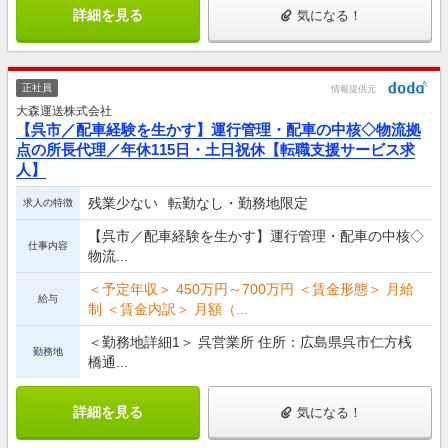
詳細を見る
気になる！
正社員
情報提供元
大森運送株式会社
【呉市／配車経験を生かす】運行管理・配車の中核◇物流拠
点の所長代理／年休115日・土日祝休【転職支援サービス求
人】
残業少ない
転勤なし・勤務地限定
求人の特徴
【呉市／配車経験を生かす】運行管理・配車の中核◇
仕事内容
物流...
＜予定年収＞ 450万円～700万円 ＜賃金形態＞ 月給
給与
制 ＜賃金内訳＞ 月額（...
＜勤務地詳細1＞ 呉営業所 住所：広島県呉市仁方桟
勤務地
橋通...
詳細を見る
気になる！