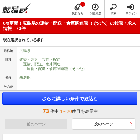
0
気になる
閲覧履歴
検索
ログイン
8/8更新！広島県の運輸・配送・倉庫関連職（その他）の転職・求人
情報 73件
現在選択されている条件
広島県
勤務地
建築・製造・設備・配送
職種
∟運輸、配送、倉庫関連
∟運輸・配送・倉庫関連職（その他）
未選択
業種
その他
さらに詳しい条件で絞込む
73
件中
1～20
件目を表示中
前のページ
次のページ