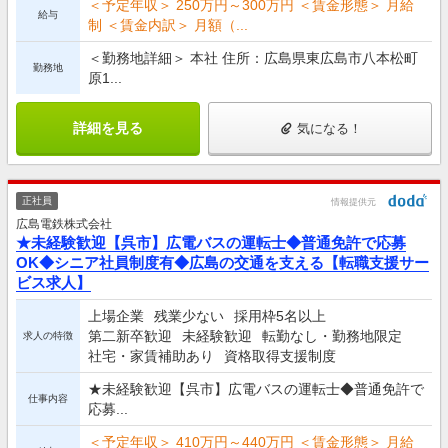
＜予定年収＞ 250万円～300万円 ＜賃金形態＞ 月給
給与
制 ＜賃金内訳＞ 月額（...
＜勤務地詳細＞ 本社 住所：広島県東広島市八本松町
勤務地
原1...
詳細を見る
気になる！
正社員
情報提供元
広島電鉄株式会社
★未経験歓迎【呉市】広電バスの運転士◆普通免許で応募
OK◆シニア社員制度有◆広島の交通を支える【転職支援サー
ビス求人】
上場企業
残業少ない
採用枠5名以上
第二新卒歓迎
未経験歓迎
転勤なし・勤務地限定
求人の特徴
社宅・家賃補助あり
資格取得支援制度
★未経験歓迎【呉市】広電バスの運転士◆普通免許で
仕事内容
応募...
＜予定年収＞ 410万円～440万円 ＜賃金形態＞ 月給