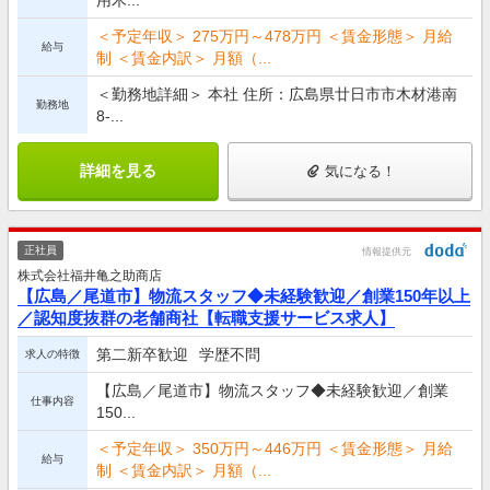
＜予定年収＞ 275万円～478万円 ＜賃金形態＞ 月給
給与
制 ＜賃金内訳＞ 月額（...
＜勤務地詳細＞ 本社 住所：広島県廿日市市木材港南
勤務地
8-...
詳細を見る
気になる！
正社員
情報提供元
株式会社福井亀之助商店
【広島／尾道市】物流スタッフ◆未経験歓迎／創業150年以上
／認知度抜群の老舗商社【転職支援サービス求人】
第二新卒歓迎
学歴不問
求人の特徴
【広島／尾道市】物流スタッフ◆未経験歓迎／創業
仕事内容
150...
＜予定年収＞ 350万円～446万円 ＜賃金形態＞ 月給
給与
制 ＜賃金内訳＞ 月額（...