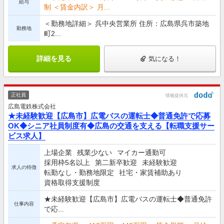
給与
制 ＜賃金内訳＞ 月...
＜勤務地詳細＞ 呉中央営業所 住所：広島県呉市築地
勤務地
町2...
詳細を見る
気になる！
正社員
情報提供元
広島電鉄株式会社
★未経験歓迎【広島市】広電バスの運転士◆普通免許で応募
OK◆シニア社員制度有◆広島の交通を支える【転職支援サー
ビス求人】
上場企業
残業少ない
マイカー通勤可
採用枠5名以上
第二新卒歓迎
未経験歓迎
求人の特徴
転勤なし・勤務地限定
社宅・家賃補助あり
資格取得支援制度
★未経験歓迎【広島市】広電バスの運転士◆普通免許
仕事内容
で応...