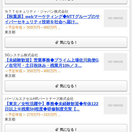
ＮＴＴセキュリティ・ジャパン株式会社
【秋葉原】webマーケティング◆NTTグループのサ
NO IMAGE
イバーセキュリティ技術を社会へ届け...
＜予定年収＞ 500万円～900万円 ...
東京都
気になる！
SGシステム株式会社
【未経験歓迎】営業事務◆プライム上場佐川急便G
NO IMAGE
／在宅可・土日祝休み・残業月10h／３...
＜予定年収＞ 350万円～400万円 ...
東京都
気になる！
パーソルエクセルHRパートナーズ株式会社
【東京／女性活躍中】事務◆未経験歓迎◆年休122
NO IMAGE
日以上※残業5H程度◆研修制度充実【...
＜予定年収＞ 270万円～315万円 ...
東京都
気になる！