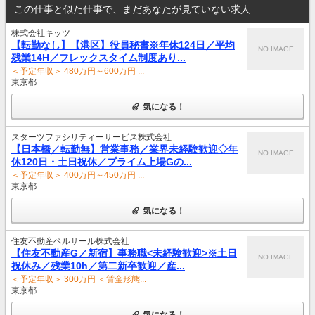
この仕事と似た仕事で、まだあなたが見ていない求人
株式会社キッツ
【転勤なし】【港区】役員秘書※年休124日／平均
NO IMAGE
残業14H／フレックスタイム制度あり...
＜予定年収＞ 480万円～600万円 ...
東京都
気になる！
スターツファシリティーサービス株式会社
【日本橋／転勤無】営業事務／業界未経験歓迎◇年
NO IMAGE
休120日・土日祝休／プライム上場Gの...
＜予定年収＞ 400万円～450万円 ...
東京都
気になる！
住友不動産ベルサール株式会社
【住友不動産G／新宿】事務職<未経験歓迎>※土日
NO IMAGE
祝休み／残業10h／第二新卒歓迎／産...
＜予定年収＞ 300万円 ＜賃金形態...
東京都
気になる！