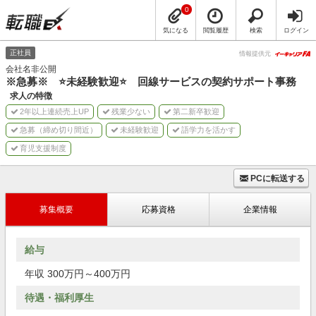
0
気になる
閲覧履歴
検索
ログイン
正社員
情報提供元
会社名非公開
※急募※ ⭐️未経験歓迎⭐️ 回線サービスの契約サポート事務
求人の特徴
2年以上連続売上UP
残業少ない
第二新卒歓迎
急募（締め切り間近）
未経験歓迎
語学力を活かす
育児支援制度
PCに転送する
募集概要
応募資格
企業情報
給与
年収 300万円～400万円
待遇・福利厚生