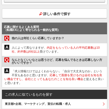
詳しい条件で探す
応募に関するよくある質問
（転職EXによく寄せられる一般的な質問）
Q
他の人は何社くらい応募していますか？
A
人によって異なりますが、
内定をもらっている人の平均応募数は10
社、約半数は6社以上
受けています。
Q
なんとなくいいなとは思うけど、応募を悩んでるときは応募しない方
がいいですか？
A
「求人情報だけではよくわからない」「自分で大丈夫なのか」という
不安もあるかと思いますが、
応募して面接を受けるのは会社を知る良
い機会ですし、会社にとってもあなたのことを知る良い機会
と捉えると良い
と思います。
この求人に似ているものを探す
東京都×企画、マーケティング、宣伝の転職・求人