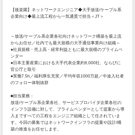
【後楽園】ネットワークエンジニア◆大手放送/ケーブル系
企業向け◆最上流工程から一気通貫で担当＜JT＞
～放送/ケーブル系企業各社向けネットワーク構築を最上流
からお任せ／社内でも最大規模の大手通信事業向け組織～
●社員規模・売上高・経常利益ともに最大規模のプライムベ
ンダー
●日本主要産業における大手代表企業約8,000社、ならびに
官公庁と取引
●実働7.5h／福利厚生充実／平均年収1000万超／中途入社者
のフォロー体制抜群
■担当業務：
放送/ケーブル系企業各社、サービスプロバイダ企業各社の
インフラ設備に対して、プライムベンダーとして提案から導
入まですべての工程をエンジニア組織として任されていま
す。今回の募集ではネットワークインフラの提案や設計/構
築の推進をお任せします。