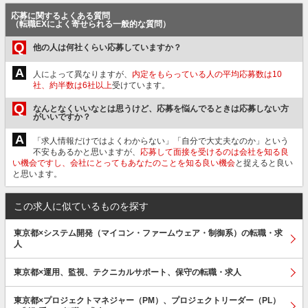
応募に関するよくある質問
（転職EXによく寄せられる一般的な質問）
Q
他の人は何社くらい応募していますか？
A
人によって異なりますが、
内定をもらっている人の平均応募数は10
社、約半数は6社以上
受けています。
Q
なんとなくいいなとは思うけど、応募を悩んでるときは応募しない方
がいいですか？
A
「求人情報だけではよくわからない」「自分で大丈夫なのか」という
不安もあるかと思いますが、
応募して面接を受けるのは会社を知る良
い機会ですし、会社にとってもあなたのことを知る良い機会
と捉えると良い
と思います。
この求人に似ているものを探す
東京都×システム開発（マイコン・ファームウェア・制御系）の転職・求
人
東京都×運用、監視、テクニカルサポート、保守の転職・求人
東京都×プロジェクトマネジャー（PM）、プロジェクトリーダー（PL）