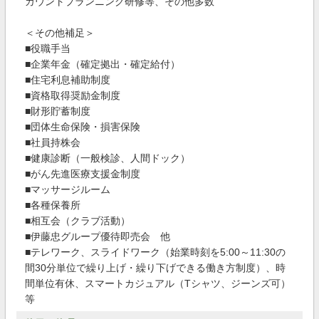
カウントプランニング研修等、その他多数
＜その他補足＞
■役職手当
■企業年金（確定拠出・確定給付）
■住宅利息補助制度
■資格取得奨励金制度
■財形貯蓄制度
■団体生命保険・損害保険
■社員持株会
■健康診断（一般検診、人間ドック）
■がん先進医療支援金制度
■マッサージルーム
■各種保養所
■相互会（クラブ活動）
■伊藤忠グループ優待即売会 他
■テレワーク、スライドワーク（始業時刻を5:00～11:30の
間30分単位で繰り上げ・繰り下げできる働き方制度）、時
間単位有休、スマートカジュアル（Tシャツ、ジーンズ可）
等