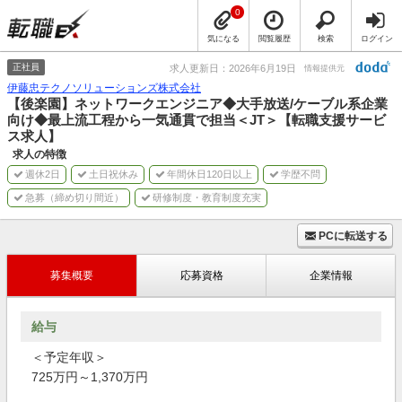
0
気になる
閲覧履歴
検索
ログイン
正社員
求人更新日：2026年6月19日
情報提供元
伊藤忠テクノソリューションズ株式会社
【後楽園】ネットワークエンジニア◆大手放送/ケーブル系企業
向け◆最上流工程から一気通貫で担当＜JT＞【転職支援サービ
ス求人】
求人の特徴
週休2日
土日祝休み
年間休日120日以上
学歴不問
急募（締め切り間近）
研修制度・教育制度充実
PCに転送する
募集概要
応募資格
企業情報
給与
＜予定年収＞
725万円～1,370万円