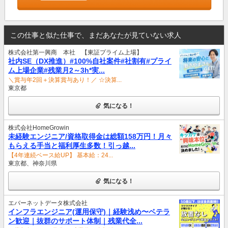
この仕事と似た仕事で、まだあなたが見ていない求人
株式会社第一興商 本社 【東証プライム上場】
社内SE（DX推進）#100%自社案件#社割有#プライ
ム上場企業#残業月2～3h*実...
＼賞与年2回＋決算賞与あり！／ ☆決算...
東京都
気になる！
株式会社HomeGrowin
未経験エンジニア/資格取得金は総額158万円！月々
もらえる手当と福利厚生多数！引っ越...
【4年連続ベース給UP】 基本給：24...
東京都、神奈川県
気になる！
エバーネットデータ株式会社
インフラエンジニア(運用保守)｜経験浅め〜ベテラ
ン歓迎｜抜群のサポート体制｜残業代全...