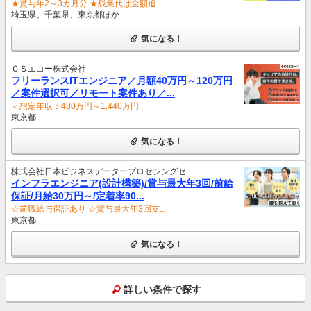
★賞与年2～3カ月分 ★残業代は全額追...
埼玉県、千葉県、東京都ほか
気になる！
ＣＳエコー株式会社
フリーランスITエンジニア／月額40万円～120万円
／案件選択可／リモート案件あり／...
＜想定年収：480万円～1,440万円...
東京都
気になる！
株式会社日本ビジネスデータープロセシングセ...
インフラエンジニア(設計構築)/賞与最大年3回/前給
保証/月給30万円～/定着率90...
☆前職給与保証あり ☆賞与最大年3回支...
東京都
気になる！
詳しい条件で探す