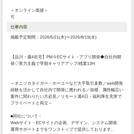
＜オンライン面接＞
可
仕事内容
掲載予定期間：2026/5/21(木)〜2026/8/19(水)
【品川・週4在宅】PM※ECサイト・アプリ開発◆自社内開
発◇実力主義で早期キャリアアップ/残業13H
～オニツカタイガー・ホーユーなど大手取引多数／web開発
経験を活かして自社内で開発に携われる／規模、属性幅広い
案件に関わりたい方必見／リモート週4日・福利厚生充実で
プライベートと両立～
■同社について：
Webサイト・ECサイトの企画、デザイン、システム開発、
運用サポートまでをワンストップで提供しております。