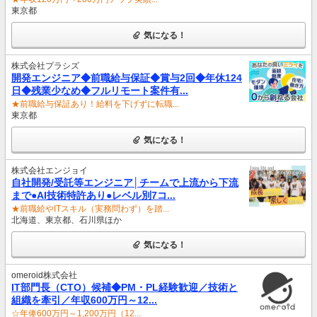
東京都
気になる！
株式会社プラシズ
開発エンジニア◆前職給与保証◆賞与2回◆年休124
日◆残業少なめ◆フルリモート案件有...
★前職給与保証あり！給料を下げずに転職...
東京都
気になる！
株式会社エンジョイ
自社開発/受託等エンジニア│チームで上流から下流
まで●AI技術特許あり●レベル別7コ...
★前職給やITスキル（実務問わず）を踏...
北海道、東京都、石川県ほか
気になる！
omeroid株式会社
IT部門長（CTO）候補◆PM・PL経験歓迎／技術と
組織を牽引／年収600万円～12...
☆年俸600万円～1,200万円（12...