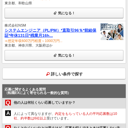
東京都、和歌山県
気になる！
株式会社NSM
システムエンジニア（PL/PM）*直取引96％*前給保
証*年休131日*残業月16h...
≪想定年収600万円程度～1000万円...
東京都、神奈川県、大阪府ほか
気になる！
詳しい条件で探す
応募に関するよくある質問
（転職EXによく寄せられる一般的な質問）
Q
他の人は何社くらい応募していますか？
A
人によって異なりますが、
内定をもらっている人の平均応募数は10
社、約半数は6社以上
受けています。
Q
なんとなくいいなとは思うけど、応募を悩んでるときは応募しない方