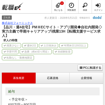
0
気になる
閲覧履歴
検索
ログイン
正社員
求人更新日：2026年5月21日
情報提供元
株式会社フォーミックス
【品川・週4在宅】PM※ECサイト・アプリ開発◆自社内開発◇
実力主義で早期キャリアアップ/残業13H【転職支援サービス求
人】
求人の特徴
残業少ない
週休2日
土日祝休み
年間休日120日以上
学歴不問
急募（締め切り間近）
未経験歓迎
転勤なし・勤務地限定
PCに転送する
募集概要
応募資格
企業情報
給与
＜予定年収＞
600万円～800万円