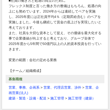
■社員の働き方と処遇の両立のために
フレックス制度と言った働き方の整備はもちろん、処遇の向
上にも努めています。2024年からは連続してベアを実施
し、2025年度には正社員平均4％（定期昇給含む）のベアを
実施しました。今後も継続して賃金の底上げを実現したいと
考えております。
また、社員を大切な資本として捉え、その価値を最大化する
事で企業価値が向上すると考えており、グループ全体で
2025年度から5年間で50億円以上の人的資本投資を行ってい
きます。
変更の範囲：会社の定める業務
【チーム／組織構成】
募集職種
営業、事務、企画系
>
営業、代理店営業、渉外
>
営業、企
画営業(法人)
建築・製造・設備・配送
>
施工管理
>
施工管理（建築）