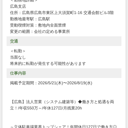
＜勤務地詳細＞
広島支店
住所：広島県広島市東区上大須賀町1-16 交通会館ビル3階
勤務地最寄駅：広島駅
受動喫煙対策：敷地内全面禁煙
変更の範囲：会社の定める事業所
交通
＜転勤＞
当面なし
将来的に転勤が発生する可能性があります
仕事内容
掲載予定期間：2026/5/21(木)〜2026/8/19(水)
【広島】法人営業（システム建築等）◆働き方と処遇を両
立！/年収550万～/年休127日/月残業20h
～立体駐車場業界トップシェア！年間休日127日で働き方◎