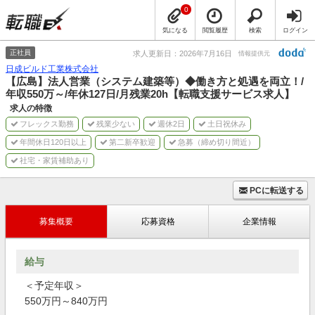
0
気になる
閲覧履歴
検索
ログイン
正社員
求人更新日：2026年7月16日
情報提供元
日成ビルド工業株式会社
【広島】法人営業（システム建築等）◆働き方と処遇を両立！/
年収550万～/年休127日/月残業20h【転職支援サービス求人】
求人の特徴
フレックス勤務
残業少ない
週休2日
土日祝休み
年間休日120日以上
第二新卒歓迎
急募（締め切り間近）
社宅・家賃補助あり
PCに転送する
募集概要
応募資格
企業情報
給与
＜予定年収＞
550万円～840万円