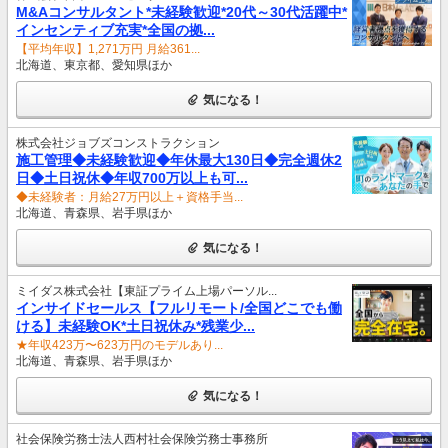
M&Aコンサルタント*未経験歓迎*20代～30代活躍中*
インセンティブ充実*全国の拠...
【平均年収】1,271万円 月給361...
北海道、東京都、愛知県ほか
気になる！
株式会社ジョブズコンストラクション
施工管理◆未経験歓迎◆年休最大130日◆完全週休2
日◆土日祝休◆年収700万以上も可...
◆未経験者：月給27万円以上＋資格手当...
北海道、青森県、岩手県ほか
気になる！
ミイダス株式会社【東証プライム上場パーソル...
インサイドセールス【フルリモート/全国どこでも働
ける】未経験OK*土日祝休み*残業少...
★年収423万〜623万円のモデルあり...
北海道、青森県、岩手県ほか
気になる！
社会保険労務士法人西村社会保険労務士事務所