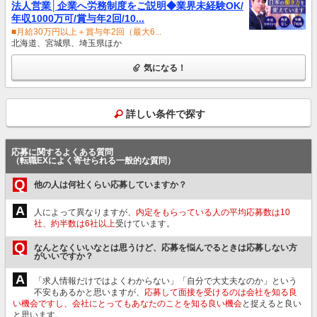
法人営業│企業へ労務制度をご説明◆業界未経験OK/
年収1000万可/賞与年2回/10...
■月給30万円以上＋賞与年2回（最大6...
北海道、宮城県、埼玉県ほか
気になる！
詳しい条件で探す
応募に関するよくある質問
（転職EXによく寄せられる一般的な質問）
Q
他の人は何社くらい応募していますか？
A
人によって異なりますが、
内定をもらっている人の平均応募数は10
社、約半数は6社以上
受けています。
Q
なんとなくいいなとは思うけど、応募を悩んでるときは応募しない方
がいいですか？
A
「求人情報だけではよくわからない」「自分で大丈夫なのか」という
不安もあるかと思いますが、
応募して面接を受けるのは会社を知る良
い機会ですし、会社にとってもあなたのことを知る良い機会
と捉えると良い
と思います。