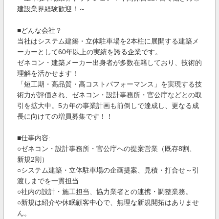
建設業界経験歓迎！～
■どんな会社？
当社はシステム建築・立体駐車場を2本柱に展開する建築メ
ーカーとして60年以上の実績を誇る企業です。
ゼネコン・建築メーカー出身者が多数在籍しており、技術的
理解を活かせます！
「短工期・高品質・高コストパフォーマンス」を実現する技
術力が評価され、ゼネコン・設計事務所・官公庁などとの取
引を拡大中。5カ年の事業計画も前倒しで達成し、更なる成
長に向けての増員募集です！！
■仕事内容:
○ゼネコン・設計事務所・官公庁への提案営業（既存8割、
新規2割）
○システム建築・立体駐車場の企画提案、見積・打合せ～引
渡しまでを一貫担当
○社内の設計・施工担当、協力業者との連携・調整業務。
○新規は紹介や休眠顧客中心で、無理な新規開拓はありませ
ん。