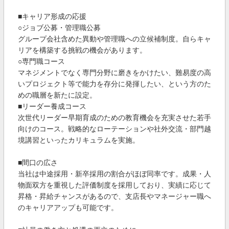
■キャリア形成の応援
○ジョブ公募・管理職公募
グループ会社含めた異動や管理職への立候補制度。自らキャ
リアを構築する挑戦の機会があります。
○専門職コース
マネジメントでなく専門分野に磨きをかけたい、難易度の高
いプロジェクト等で能力を存分に発揮したい、という方のた
めの職層を新たに設定。
■リーダー養成コース
次世代リーダー早期育成のための教育機会を充実させた若手
向けのコース。戦略的なローテーションや社外交流・部門越
境講習といったカリキュラムを実施。
■間口の広さ
当社は中途採用・新卒採用の割合がほぼ同率です。成果・人
物面双方を重視した評価制度を採用しており、実績に応じて
昇格・昇給チャンスがあるので、支店長やマネージャー職へ
のキャリアアップも可能です。