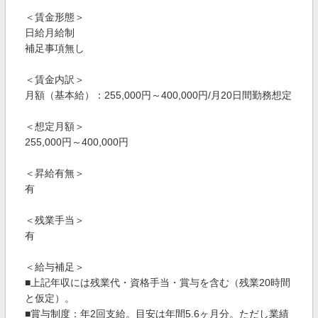
＜賃金形態＞
日給月給制
補足事項無し
＜賃金内訳＞
月額（基本給）：255,000円～400,000円/月20日間勤務想定
＜想定月額＞
255,000円～400,000円
＜昇給有無＞
有
＜残業手当＞
有
＜給与補足＞
■上記年収には残業代・資格手当・賞与を含む（残業20時間
と仮定）。
■賞与制度：年2回支給。目安は年間5.6ヶ月分。ただし業績