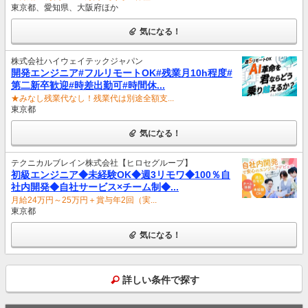
東京都、愛知県、大阪府ほか
気になる！
株式会社ハイウェイテックジャパン
開発エンジニア#フルリモートOK#残業月10h程度#
第二新卒歓迎#時差出勤可#時間休...
★みなし残業代なし！残業代は別途全額支...
東京都
気になる！
テクニカルブレイン株式会社【ヒロセグループ】
初級エンジニア◆未経験OK◆週3リモワ◆100％自
社内開発◆自社サービス×チーム制◆...
月給24万円～25万円＋賞与年2回（実...
東京都
気になる！
詳しい条件で探す