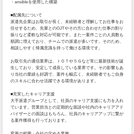
・ansibleを使用した構築
■配属先について
派遣先企業はお取引が長く、未経験者と理解してお仕事をお
任せするため、先輩とのOJTやその方に合わせた仕事の割り
振りなど柔軟な対応が可能です。また一案件ごとの人員数も
順調に増えており、チームでの派遣が多いです。そのため、
相談しやすく帰属意識を持って働ける環境です。
お取引先の通信業界は、ＩＯＴや５Ｇなど常に最新技術が誕
生しており、安定して成長している業界です。その影響もあ
り当社の業績も好調で、案件も幅広く、未経験者でもご自身
のスキルに合わせ活躍できる環境があります。
■充実したキャリア支援
大手派遣グループとして、社員のキャリア支援にも力を入れ
ています。営業担当との定期的な面談や社内のキャリアアド
バイザーとの面談はもちろん、社員のキャリアアップに繋が
る案件獲得も行っております。
変更の範囲：会社の定める業務