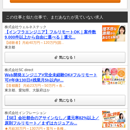
この仕事と似た仕事で、まだあなたが見ていない求人
株式会社ウェルネステック
【インフラエンジニア】フルリモートOK｜案件数
9,000件以上から自由に選べる｜還元...
【経験者】月給40万円～120万円(固...
東京都
気になる！
株式会社SC direct
Web開発エンジニア#完全未経験OK#フルリモート
可#年休130日#残業月5h以内#...
【首都圏】 月給23万円～50万円＋各...
東京都、愛知県、大阪府ほか
気になる！
株式会社インフレーション
【SE】会社都合のアサインなし／還元率82%以上／
原則フルリモート／まずはカジュアル...
★月給30万円～130万円＋賞与＋各種...