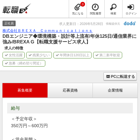
0
気になる
閲覧履歴
検索
ログイン
正社員
求人更新日：2026年5月28日
情報提供元
株式会社ＢＲＥＸＡ Ｃｏｍｍｕｎｉｃａｔｉｏｎｓ
DBエンジニア◆環境構築・設計等上流有/年休125日/通信業界に
強み/BREXA G【転職支援サービス求人】
求人の特徴
女性活躍
残業少ない
年間休日120日以上
第二新卒歓迎
急募（締め切り間近）
PCに転送する
募集概要
応募資格
企業情報
給与
＜予定年収＞
350万円～600万円
＜賃金形態＞