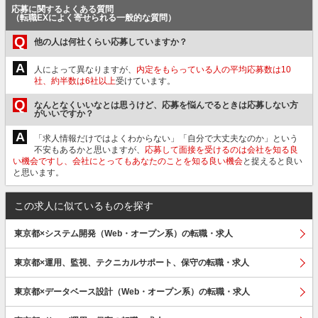
応募に関するよくある質問
（転職EXによく寄せられる一般的な質問）
Q
他の人は何社くらい応募していますか？
A
人によって異なりますが、
内定をもらっている人の平均応募数は10
社、約半数は6社以上
受けています。
Q
なんとなくいいなとは思うけど、応募を悩んでるときは応募しない方
がいいですか？
A
「求人情報だけではよくわからない」「自分で大丈夫なのか」という
不安もあるかと思いますが、
応募して面接を受けるのは会社を知る良
い機会ですし、会社にとってもあなたのことを知る良い機会
と捉えると良い
と思います。
この求人に似ているものを探す
東京都×システム開発（Web・オープン系）の転職・求人
東京都×運用、監視、テクニカルサポート、保守の転職・求人
東京都×データベース設計（Web・オープン系）の転職・求人