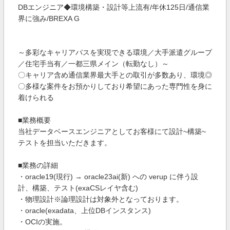
DBエンジニア◆環境構築・設計等上流有/年休125日/通信業
界に強み/BREXA G
～多彩なキャリアパスを実現できる環境／大手派遣グループ
／住宅手当有／一都三県メイン（転勤なし）～
〇キャリア含め通信業界最大手との取引が多数あり、環境◎
〇多様な案件をお預かりしており希望にあった専門性を身に
着けられる
■業務概要
当社データベースエンジニアとしてお客様にて設計~構築~
テストを担当いただきます。
■業務の詳細
・oracle19(現行) → oracle23ai(新) への verup に伴う設
計、構築、テスト(exaCSレイヤ含む)
・物理設計※論理設計は対象外となっております。
・oracle(exadata、上位DBインスタンス)
・OCIの実施。