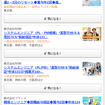
週2～3日のリモート◆賞与年2回◆服...
★前職給与保証あり！給料を下げずに転職...
東京都
気になる！
株式会社NSM
システムエンジニア（PL・PM候補）*直取引96％＆
受託70％*前給保証*年休131...
≪想定年収500万円程度～700万円≫...
東京都、神奈川県、大阪府ほか
気になる！
株式会社NSM
システムエンジニア（PL/PM）*直取引96％*前給保
証*年休131日*残業月16h...
≪想定年収600万円程度～1000万円...
東京都、神奈川県、大阪府ほか
気になる！
株式会社プラシズ
開発エンジニア◆前職給与保証◆賞与2回◆年休124