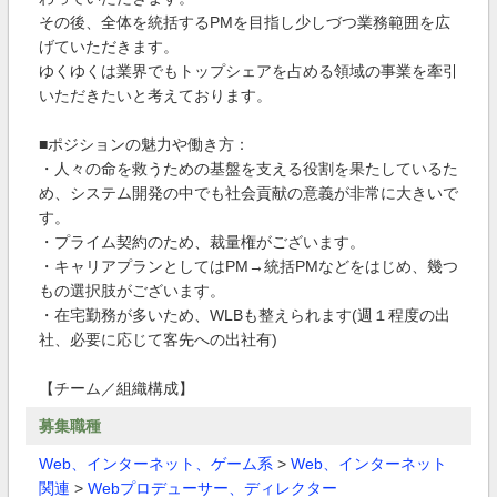
その後、全体を統括するPMを目指し少しづつ業務範囲を広
げていただきます。
ゆくゆくは業界でもトップシェアを占める領域の事業を牽引
いただきたいと考えております。
■ポジションの魅力や働き方：
・人々の命を救うための基盤を支える役割を果たしているた
め、システム開発の中でも社会貢献の意義が非常に大きいで
す。
・プライム契約のため、裁量権がございます。
・キャリアプランとしてはPM→統括PMなどをはじめ、幾つ
もの選択肢がございます。
・在宅勤務が多いため、WLBも整えられます(週１程度の出
社、必要に応じて客先への出社有)
【チーム／組織構成】
募集職種
Web、インターネット、ゲーム系
>
Web、インターネット
関連
>
Webプロデューサー、ディレクター