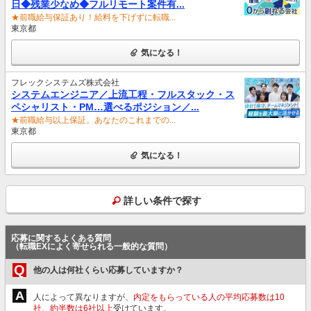
日◆残業少なめ◆フルリモート案件有...
★前職給与保証あり！給料を下げずに転職...
東京都
気になる！
フレックシステムズ株式会社
システムエンジニア／上流工程・フルスタック・ス
ペシャリスト・PM…選べるポジション／...
★前職給与以上保証。あなたのこれまでの...
東京都
気になる！
詳しい条件で探す
応募に関するよくある質問
（転職EXによく寄せられる一般的な質問）
Q
他の人は何社くらい応募していますか？
A
人によって異なりますが、
内定をもらっている人の平均応募数は10
社、約半数は6社以上
受けています。