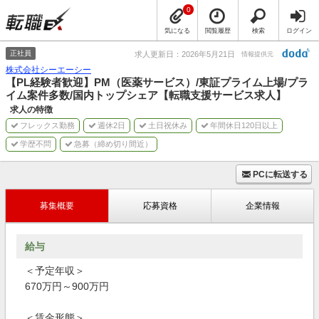
0
気になる
閲覧履歴
検索
ログイン
正社員
求人更新日：2026年5月21日
情報提供元
株式会社シーエーシー
【PL経験者歓迎】PM（医薬サービス）/東証プライム上場/プラ
イム案件多数/国内トップシェア【転職支援サービス求人】
求人の特徴
フレックス勤務
週休2日
土日祝休み
年間休日120日以上
学歴不問
急募（締め切り間近）
PCに転送する
募集概要
応募資格
企業情報
給与
＜予定年収＞
670万円～900万円
＜賃金形態＞