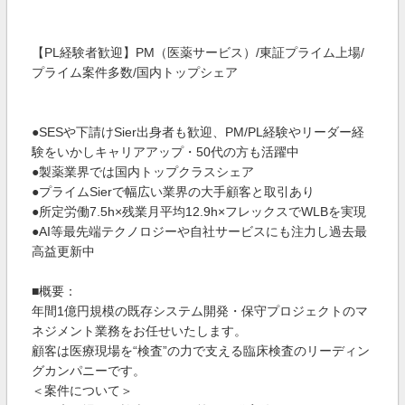
【PL経験者歓迎】PM（医薬サービス）/東証プライム上場/
プライム案件多数/国内トップシェア
●SESや下請けSier出身者も歓迎、PM/PL経験やリーダー経
験をいかしキャリアアップ・50代の方も活躍中
●製薬業界では国内トップクラスシェア
●プライムSierで幅広い業界の大手顧客と取引あり
●所定労働7.5h×残業月平均12.9h×フレックスでWLBを実現
●AI等最先端テクノロジーや自社サービスにも注力し過去最
高益更新中
■概要：
年間1億円規模の既存システム開発・保守プロジェクトのマ
ネジメント業務をお任せいたします。
顧客は医療現場を“検査”の力で支える臨床検査のリーディン
グカンパニーです。
＜案件について＞