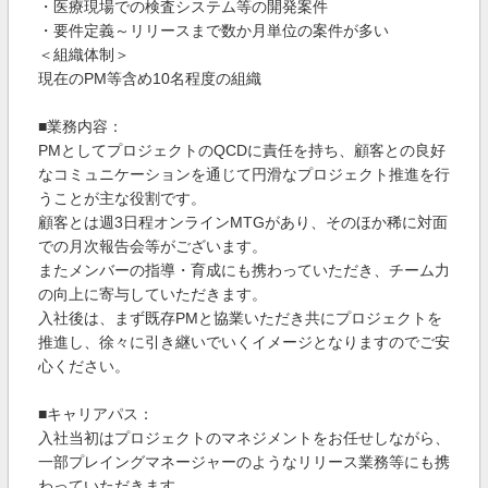
・医療現場での検査システム等の開発案件
・要件定義～リリースまで数か月単位の案件が多い
＜組織体制＞
現在のPM等含め10名程度の組織
■業務内容：
PMとしてプロジェクトのQCDに責任を持ち、顧客との良好
なコミュニケーションを通じて円滑なプロジェクト推進を行
うことが主な役割です。
顧客とは週3日程オンラインMTGがあり、そのほか稀に対面
での月次報告会等がございます。
またメンバーの指導・育成にも携わっていただき、チーム力
の向上に寄与していただきます。
入社後は、まず既存PMと協業いただき共にプロジェクトを
推進し、徐々に引き継いでいくイメージとなりますのでご安
心ください。
■キャリアパス：
入社当初はプロジェクトのマネジメントをお任せしながら、
一部プレイングマネージャーのようなリリース業務等にも携
わっていただきます。