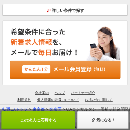
詳しい条件で探す
会社案内
ヘルプ
パートナー紹介
利用規約
個人情報の取扱いについて
お祝い金に関して
転職EXトップ
>
東京都
>
文京区
> QAコンサルタント候補※組込開
厚生労働大臣許可：13-ユ-305190
この求人に応募する
気になる！
© ZIGExN ALL RIGHTS RESERVED.