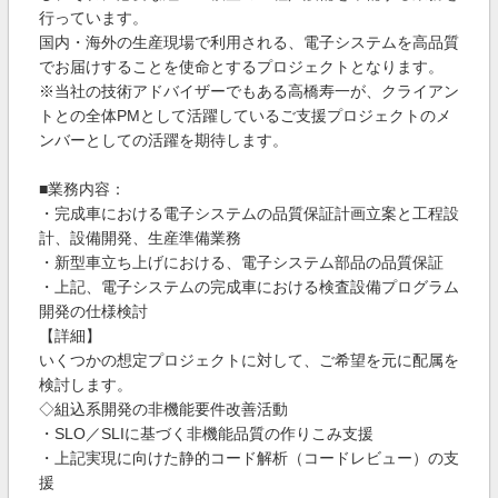
行っています。
国内・海外の生産現場で利用される、電子システムを高品質
でお届けすることを使命とするプロジェクトとなります。
※当社の技術アドバイザーでもある高橋寿一が、クライアン
トとの全体PMとして活躍しているご支援プロジェクトのメ
ンバーとしての活躍を期待します。
■業務内容：
・完成車における電子システムの品質保証計画立案と工程設
計、設備開発、生産準備業務
・新型車立ち上げにおける、電子システム部品の品質保証
・上記、電子システムの完成車における検査設備プログラム
開発の仕様検討
【詳細】
いくつかの想定プロジェクトに対して、ご希望を元に配属を
検討します。
◇組込系開発の非機能要件改善活動
・SLO／SLIに基づく非機能品質の作りこみ支援
・上記実現に向けた静的コード解析（コードレビュー）の支
援