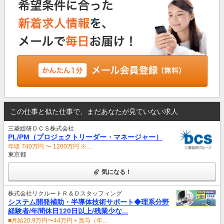
この仕事と似た仕事で、まだあなたが見ていない求人
三菱総研ＤＣＳ株式会社
PL/PM（プロジェクトリーダー・マネージャー）
年収 740万円 〜 1200万円 ※...
東京都
気になる！
株式会社リクルートＲ＆Ｄスタッフィング
システム開発補助・半導体技術サポート◆理系分野
経験者/年間休日120日以上/残業少な...
■月給20.9万円〜44万円＋賞与（年...