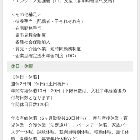
・エンジニア勉強会（LT）支援（参加時軽食代支給）
＜その他補足＞
・扶養手当（配偶者・子それぞれ有）
・在宅勤務手当
・慶弔見舞金制度
・各種社会保険加入
・育児・介護休業、短時間勤務制度
・企業型確定拠出年金制度（DC）
休日・休暇
【休日・休暇】
週休2日制（休日は土日祝日）
年間有給休暇10日～20日（下限日数は、入社半年経過後の
付与日数となります）
年間休日日数120日
年次有給休暇（6ヶ月勤務後10日付与）、産前産後休業・育
児休業・介護休業（法定通り）、バースデー休暇、家族バー
スデー休暇、試験休暇、裁判員特別休暇、転勤休暇、慶弔休
暇、夏季休暇、年末年始休暇など