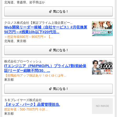
北海道、青森県、岩手県ほか
気になる！
クロノス株式会社【東証プライム上場企業ピー...
Web開発リーダー候補（自社サービス）#月収換算
50万円～#残業10h以下#20代活...
＜想定年収600万～900万円＞ 【...
北海道、東京都
気になる！
株式会社ブローウィッシュ
ITエンジニア（PM/PMO/PL）プライム7割/前給保
証/リーダー経験不問/30、...
【前職給与アップ保証あり！ゆくゆくは年...
東京都
気になる！
ＳＢプレイヤーズ株式会社
【オッズ・パーク】品質管理担当.
NO IMAGE
想定年収：500-700万円 ※詳...
東京都