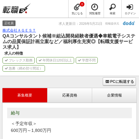
0
気になる
閲覧履歴
検索
ログイン
正社員
求人更新日：2026年5月21日
情報提供元
株式会社ＡＧＥＳＴ
QAコンサルタント候補※組込開発経験者優遇◆車載電子システ
ムの品質保証計画立案など／福利厚生充実◎【転職支援サービ
ス求人】
求人の特徴
フレックス勤務
年間休日120日以上
学歴不問
急募（締め切り間近）
PCに転送する
募集概要
応募資格
企業情報
給与
＜予定年収＞
600万円～1,800万円