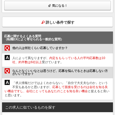
気になる！
詳しい条件で探す
応募に関するよくある質問
（転職EXによく寄せられる一般的な質問）
Q
他の人は何社くらい応募していますか？
A
人によって異なりますが、
内定をもらっている人の平均応募数は10
社、約半数は6社以上
受けています。
Q
なんとなくいいなとは思うけど、応募を悩んでるときは応募しない方
がいいですか？
A
「求人情報だけではよくわからない」「自分で大丈夫なのか」という
不安もあるかと思いますが、
応募して面接を受けるのは会社を知る良
い機会ですし、会社にとってもあなたのことを知る良い機会
と捉えると良い
と思います。
この求人に似ているものを探す