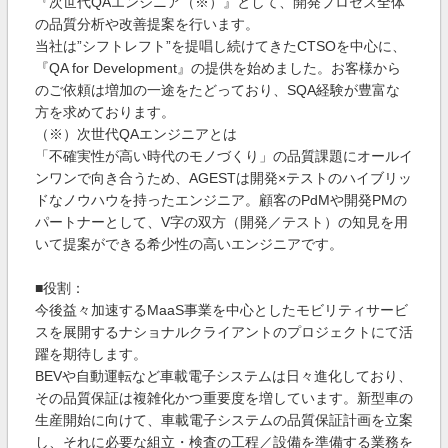
『次世代QAエンジニア（※）』として、開発プロセス全体
の品質分析や改善提案を行います。
当社は”シフトレフト”を提唱し続けてきたCTSOを中心に、
『QA for Development』の提供を始めました。お客様から
のご依頼は増加の一途をたどっており、SQA経験が豊富な
方を求めております。
（※）次世代QAエンジニアとは
「不確実性が高い時代のモノづくり」の品質課題にオールイ
ンワンで向き合うため、AGESTは開発×テストのハイブリッ
ドなノウハウを持ったエンジニア。顧客のPdMや開発PMの
パートナーとして、V字の双方（開発／テスト）の知見を用
いて提案ができる希少性の高いエンジニアです。
■役割：
今後益々加速するMaaS事業を中心としたモビリティサービ
スを展開するナショナルクライアントのプロジェクトにて活
躍を期待します。
BEVや自動運転など車載電子システムは日々進化しており、
その品質保証は複雑化かつ重要度を増しています。新型車の
生産開始に向けて、車載電子システムの品質保証計画を立案
し、それに必要な組立・検査の工程／設備を準備する業務を