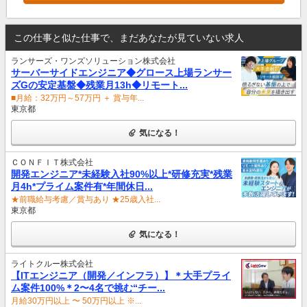
この仕事と似た仕事で、まだあなたが見ていない求人
ランサーズ・ワンズソリューション株式会社
サーバーサイドエンジニア◆グロース上場ランサー
ズGの安定基盤◆残業月13h◆リモート...
■月給：32万円～57万円 ＋ 賞与年...
東京都
気になる！
ＣＯＮＦＩＴ株式会社
開発エンジニア*未経験入社90%以上*研修充実*残業
月4h*プライム案件有*年間休日...
★前職給与考慮／賞与あり ★25歳入社...
東京都
気になる！
ライトクルー株式会社
【ITエンジニア（開発／インフラ）】＊大手プライ
ム案件100%＊2〜4名で挑む“チー...
月給30万円以上 〜 50万円以上 ※...