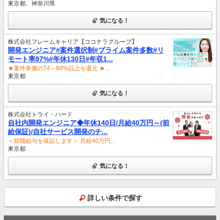
東京都、神奈川県
気になる！
株式会社フレームキャリア【ココナラグループ】
開発エンジニア#案件選択制#プライム案件多数#リ
モート率97%#年休130日#年収1...
★案件単価の74～80%以上を還元 ★...
東京都
気になる！
株式会社トライ・ハード
自社内開発エンジニア◆年休140日/月給40万円～(前
給保証)/自社サービス開発のチ...
＜前職給与を保証します＞ 月給40万円...
東京都
気になる！
詳しい条件で探す