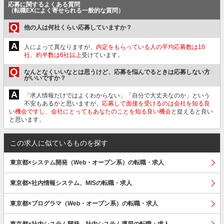
応募に関するよくある質問
（転職EXによく寄せられる一般的な質問）
Q
他の人は何社くらい応募していますか？
A
人によって異なりますが、
内定をもらっている人の平均応募数は10
社、約半数は6社以上
受けています。
Q
なんとなくいいなとは思うけど、応募を悩んでるときは応募しない方
がいいですか？
A
「求人情報だけではよくわからない」「自分で大丈夫なのか」という
不安もあるかと思いますが、
応募して面接を受けるのは会社を知る良
い機会ですし、会社にとってもあなたのことを知る良い機会
と捉えると良い
と思います。
この求人に似ているものを探す
東京都×システム開発（Web・オープン系）の転職・求人
東京都×社内情報システム、MISの転職・求人
東京都×プログラマ（Web・オープン系）の転職・求人
東京都×社内システム開発、社内システム運用の転職・求人