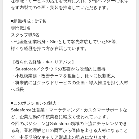
な機能・サービスの活用を視野に入れ、外部ベンダーに依存
せず内製での企画・実装を推進していただきます。
■組織構成：計7名
専門職1名
スタッフ職6名
※他金融企業出身・SIerとして客先常駐していたSE等、
様々な経歴を持つ方が在籍しています。
【得られる経験・キャリアパス】
・Salesforce／クラウドの基礎から段階的に習得
・小規模業務・改善テーマを担当し、徐々に役割拡大
・将来的にはクラウドサービスの企画・導入推進を担う人材
へ成長
■このポジションの魅力：
Salesforceは営業・マーケティング・カスタマーサポートな
ど、企業活動の中核業務に幅広く使われています。
今回のポジションはSalesforce領域の上流にチャレンジでき
る為、業務理解とITの両面から価値を出せる人材になること
で、中長期的なキャリア形成上の強みになります。