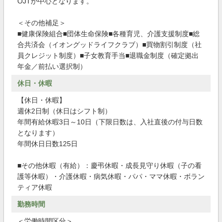
OJTが中心となります。
＜その他補足＞
■健康保険組合■団体生命保険■各種育児、介護支援制度■総
合共済会（イオングッドライフクラブ）■買物割引制度（社
員クレジット制度）■子女教育手当■退職金制度（確定拠出
年金／前払い選択制）
休日・休暇
【休日・休暇】
週休2日制（休日はシフト制）
年間有給休暇3日～10日（下限日数は、入社直後の付与日数
となります）
年間休日日数125日
■その他休暇（有給）：慶弔休暇・成長見守り休暇（子の看
護等休暇）・介護休暇・病気休暇・パパ・ママ休暇・ボラン
ティア休暇
勤務時間
＜労働時間区分＞