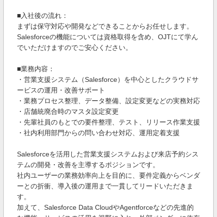
■入社後の流れ：
まずは保守対応や開発などできることからお任せします。
Salesforceの機能については資格取得を含め、OJTにて学ん
でいただけますのでご安心ください。
■業務内容：
・営業支援システム（Salesforce）を中心としたクラウドサ
ービスの運用・改善サポート
・業務プロセス整理、データ整備、設定変更などの実務対応
・店舗統廃合時のマスタ設定変更
・先輩社員のもとでの要件整理、テスト、リリース作業支援
・社内利用部門からの問い合わせ対応、運用定着支援
Salesforceを活用した営業支援システムおよび来店予約シス
テムの開発・改善を主導するポジションです。
社内ユーザーの業務効率向上を目的に、要件定義からベンダ
ーとの折衝、導入後の運用まで一貫してリードいただきま
す。
加えて、Salesforce Data CloudやAgentforceなどの先進的