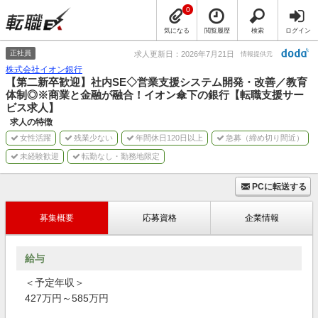
0
気になる
閲覧履歴
検索
ログイン
正社員
求人更新日：2026年7月21日
情報提供元
株式会社イオン銀行
【第二新卒歓迎】社内SE◇営業支援システム開発・改善／教育
体制◎※商業と金融が融合！イオン傘下の銀行【転職支援サー
ビス求人】
求人の特徴
女性活躍
残業少ない
年間休日120日以上
急募（締め切り間近）
未経験歓迎
転勤なし・勤務地限定
PCに転送する
募集概要
応募資格
企業情報
給与
＜予定年収＞
427万円～585万円