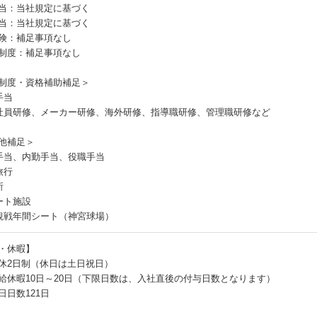
当：当社規定に基づく
当：当社規定に基づく
険：補足事項なし
制度：補足事項なし
制度・資格補助補足＞
手当
社員研修、メーカー研修、海外研修、指導職研修、管理職研修など
他補足＞
手当、内勤手当、役職手当
旅行
所
ート施設
観戦年間シート（神宮球場）
・休暇】
休2日制（休日は土日祝日）
給休暇10日～20日（下限日数は、入社直後の付与日数となります）
日日数121日