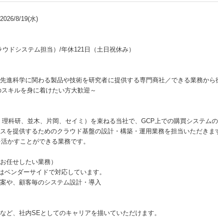
26/8/19(水)
ウドシステム担当）/年休121日（土日祝休み）
先進科学に関わる製品や技術を研究者に提供する専門商社／できる業務から
ラのスキルを身に着けたい方大歓迎～
D、理科研、並木、片岡、セイミ）を束ねる当社で、GCP上での購買システム
ビスを提供するためのクラウド基盤の設計・構築・運用業務を担当いただき
経験を活かすことができる業務です。
お任せしたい業務）
はベンダーサイドで対応しています。
案や、顧客毎のシステム設計・導入
など、社内SEとしてのキャリアを描いていただけます。