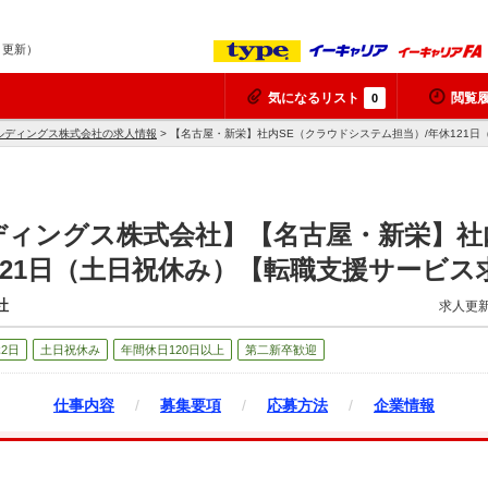
6 更新）
気になるリスト
閲覧
0
ルディングス株式会社の求人情報
> 【名古屋・新栄】社内SE（クラウドシステム担当）/年休121
ィングス株式会社】【名古屋・新栄】社
121日（土日祝休み）【転職支援サービス
社
求人更新
2日
土日祝休み
年間休日120日以上
第二新卒歓迎
仕事内容
/
募集要項
/
応募方法
/
企業情報