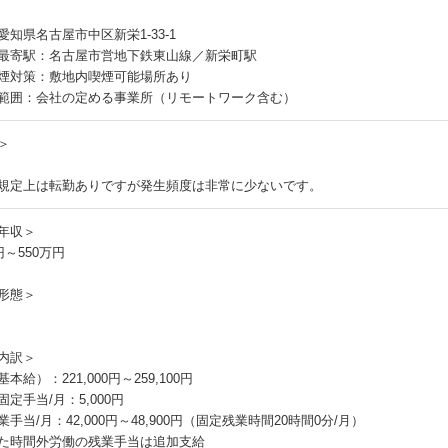
愛知県名古屋市中区新栄1-33-1
最寄駅：名古屋市営地下鉄東山線／新栄町駅
煙対策：敷地内喫煙可能場所あり
範囲：会社の定める事業所（リモートワーク含む）
＞
規定上は転勤ありですが発生頻度は非常に少ないです。
年収＞
円～550万円
形態＞
内訳＞
本給）：221,000円～259,100円
定手当/月：5,000円
手当/月：42,000円～48,900円（固定残業時間20時間0分/月）
た時間外労働の残業手当は追加支給