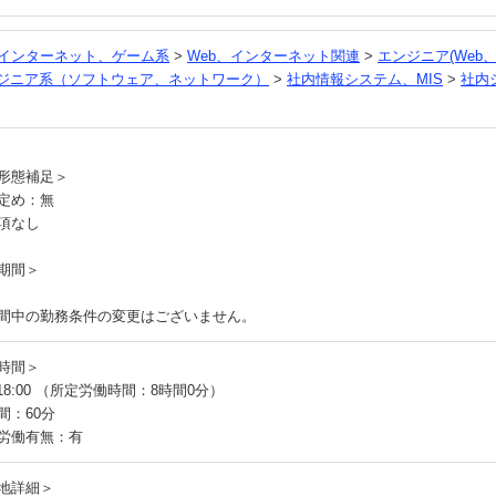
、インターネット、ゲーム系
>
Web、インターネット関連
>
エンジニア(Web
ンジニア系（ソフトウェア、ネットワーク）
>
社内情報システム、MIS
>
社内
員
形態補足＞
定め：無
項なし
期間＞
間中の勤務条件の変更はございません。
時間＞
～18:00 （所定労働時間：8時間0分）
間：60分
労働有無：有
地詳細＞