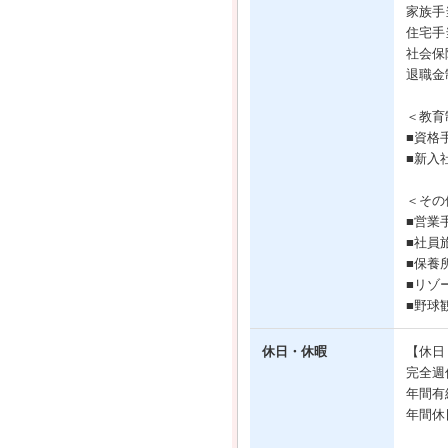
家族手
住宅手
社会保
退職金
＜教育
■資格
■新入
＜その
■営業
■社員
■保養
■リゾ
■野球
休日・休暇
【休日
完全週
年間有
年間休