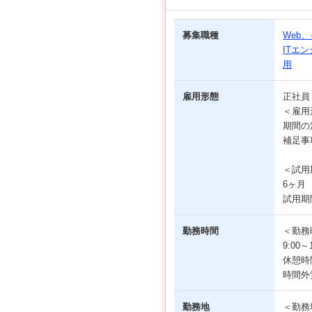
募集職種
Web
ITエ
用
雇用形態
正社
＜雇用
期間の
補足事
＜試用
6ヶ月
試用期
勤務時間
＜勤務
9:00
休憩時
時間外
勤務地
＜勤務