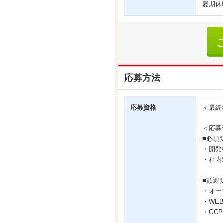
夏期休
応募方法
応募資格
＜最終
＜応募
■必須
・開発
・社内
■歓迎
・オー
・WE
・GCP