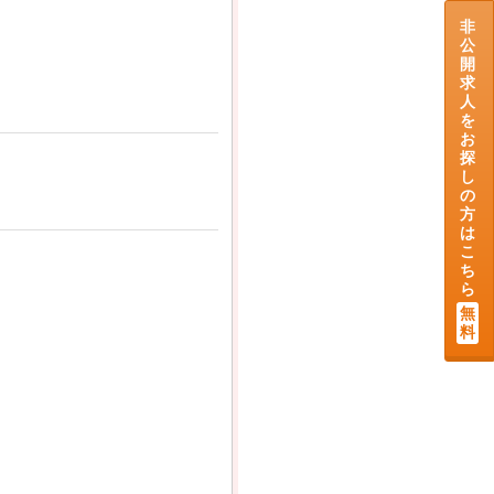
非
公
開
求
人
を
お
探
し
の
方
は
こ
ち
ら
無
料