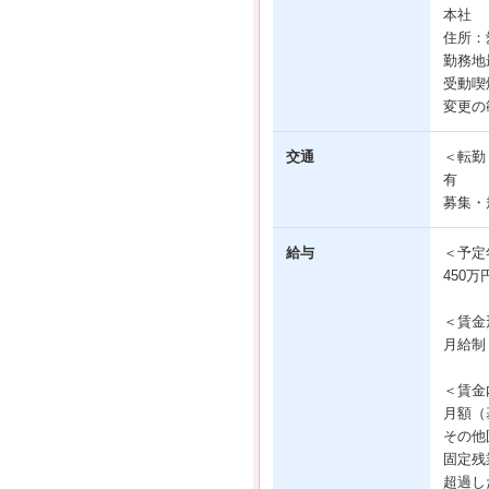
本社
住所：
勤務地
受動喫
変更の
交通
＜転勤
有
募集・
給与
＜予定
450万
＜賃金
月給制
＜賃金
月額（基
その他固
固定残業
超過し