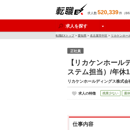
520,339
求人数
件（8/
転職EX
求人を探す
転職EXトップ
>
愛知県
>
名古屋市中区
>
リカケンホー
正社員
【リカケンホールデ
ステム担当）/年休
リカケンホールディングス株式会
求人の特徴
残業少ない
週休
仕事内容