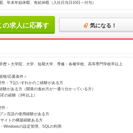
暇、年末年始休暇、有給休暇（入社日当日10日～付与）
この求人に応募す
気になる！
る
学歴＞大学院、大学、短期大学、専修・各種学校、高等専門学校卒以上
資格/応募条件＞
要件：下記いずれかのご経験がある方
経験がある方（開発の進め方が一通り分かっている方）
SEの経験（3年以上）
要件：
プン言語の使用経験がある方
Bサイトの構築経験ある方
・Windowsの設定管理、SQLの利用