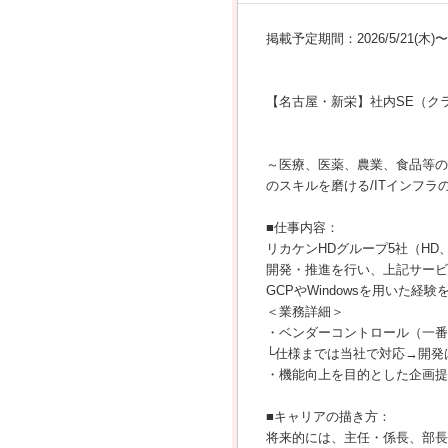
掲載予定期間：2026/5/21(木)〜20
【名古屋・新栄】社内SE（クラ
～医療、医薬、農業、食品等の
のスキルを磨ける/ITインフ
■仕事内容：
リカケンHDグループ5社（H
開発・推進を行い、上記サー
GCPやWindowsを用いた
＜業務詳細＞
・ベンダーコントロール（一番
└仕様までは当社で対応→開発
・機能向上を目的とした企画提
■キャリアの描き方：
将来的には、主任・係長、部長