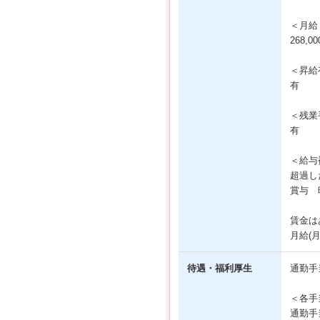
＜月給
268,
＜昇給
有
＜残業
有
＜給与
超過し
賞与 
賃金は
月給(
待遇・福利厚生
通勤手
＜各手
通勤手