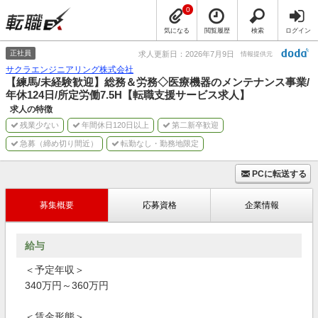
0
気になる
閲覧履歴
検索
ログイン
正社員
求人更新日：2026年7月9日
情報提供元
サクラエンジニアリング株式会社
【練馬/未経験歓迎】総務＆労務◇医療機器のメンテナンス事業/
年休124日/所定労働7.5H【転職支援サービス求人】
求人の特徴
残業少ない
年間休日120日以上
第二新卒歓迎
急募（締め切り間近）
転勤なし・勤務地限定
PCに転送する
募集概要
応募資格
企業情報
給与
＜予定年収＞
340万円～360万円
＜賃金形態＞