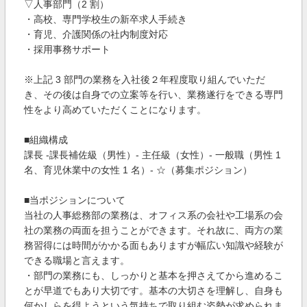
▽人事部門（2 割）
・高校、専門学校生の新卒求人手続き
・育児、介護関係の社内制度対応
・採用事務サポート
※上記 3 部門の業務を入社後２年程度取り組んでいただ
き、その後は自身での立案等を行い、業務遂行をできる専門
性をより高めていただくことになります。
■組織構成
課長 -課長補佐級（男性）- 主任級（女性）- 一般職（男性 1
名、育児休業中の女性 1 名）- ☆（募集ポジション）
■当ポジションについて
当社の人事総務部の業務は、オフィス系の会社や工場系の会
社の業務の両面を担うことができます。それ故に、両方の業
務習得には時間がかかる面もありますが幅広い知識や経験が
できる職場と言えます。
・部門の業務にも、しっかりと基本を押さえてから進めるこ
とが早道でもあり大切です。基本の大切さを理解し、自身も
何かしらを得ようという気持ちで取り組む姿勢が求められま