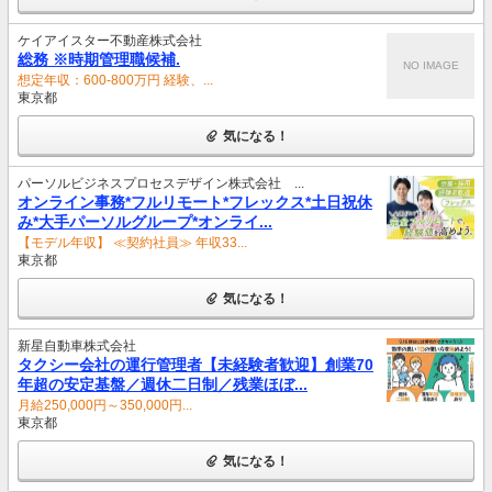
ケイアイスター不動産株式会社
総務 ※時期管理職候補.
NO IMAGE
想定年収：600-800万円 経験、...
東京都
気になる！
パーソルビジネスプロセスデザイン株式会社 ...
オンライン事務*フルリモート*フレックス*土日祝休
み*大手パーソルグループ*オンライ...
【モデル年収】 ≪契約社員≫ 年収33...
東京都
気になる！
新星自動車株式会社
タクシー会社の運行管理者【未経験者歓迎】創業70
年超の安定基盤／週休二日制／残業ほぼ...
月給250,000円～350,000円...
東京都
気になる！