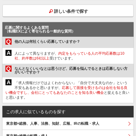
詳しい条件で探す
応募に関するよくある質問
（転職EXによく寄せられる一般的な質問）
Q
他の人は何社くらい応募していますか？
A
人によって異なりますが、
内定をもらっている人の平均応募数は10
社、約半数は6社以上
受けています。
Q
なんとなくいいなとは思うけど、応募を悩んでるときは応募しない方
がいいですか？
A
「求人情報だけではよくわからない」「自分で大丈夫なのか」という
不安もあるかと思いますが、
応募して面接を受けるのは会社を知る良
い機会ですし、会社にとってもあなたのことを知る良い機会
と捉えると良い
と思います。
この求人に似ているものを探す
東京都×総務、人事、法務、知財、広報、IRの転職・求人
東京都×総務の転職・求人