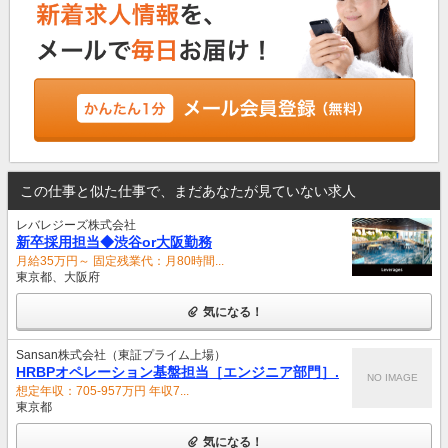
この仕事と似た仕事で、まだあなたが見ていない求人
レバレジーズ株式会社
新卒採用担当◆渋谷or大阪勤務
月給35万円～ 固定残業代：月80時間...
東京都、大阪府
気になる！
Sansan株式会社（東証プライム上場）
HRBPオペレーション基盤担当［エンジニア部門］.
NO IMAGE
想定年収：705-957万円 年収7...
東京都
気になる！