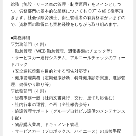
総務（施設・リース車の管理・制度運用）をメインとしつ
つ、労務部門の基本的な業務についても OJT を経て従事頂
きます。社会保険労務士、衛生管理者の有資格者がいますの
で、資格面の取得にも実務経験をしながら取り組めます。
■業務詳細
▽労務部門（4 割）
・勤怠管理（WEB 勤怠管理、週報書類のチェック等）
・サービスカー運行システム、アルコールチェックのフィー
ドバック
（安全運転啓蒙を目的とする報告対応等）
・健康管理業務（定期健康診断、特殊健康診断実施、進捗管
理、健保やり取り等）
▽総務部門（4 割）
・総務事務一般（社内文書発行、交付、慶弔対応含む）
・社内行事の運営、企画（全社報告会等）
・施設管理サポート（グループ自社ビル設備のメンテナンス
手配）
・物品購入業務、ドキュメント管理
・サービスカー（プロボックス、ハイエース）の点検手配