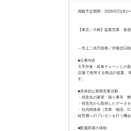
掲載予定期間：2026/5/21(木)〜20
【東京／大崎】提案営業・新規
～売上二兆円規模／伊藤忠G国
■仕事内容
大手外食・給食チェーンとの新
店舗で使用する商品の提案、
す。
■具体的な業務営業活動
・得意先の要望・困り事等 弊
・得意先から取得したデータを
・社内関係者（営業・物流、I
経営層へのプレゼンを行う機会
■配属部署の体制