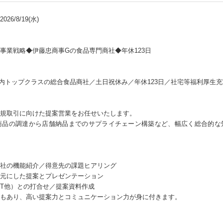
26/8/19(水)
事業戦略◆伊藤忠商事Gの食品専門商社◆年休123日
内トップクラスの総合食品商社／土日祝休み／年休123日／社宅等福利厚生充
規取引に向けた提案営業をお任せいたします。
商品の調達から店舗納品までのサプライチェーン構築など、幅広く総合的な
社の機能紹介／得意先の課題ヒアリング
元にした提案とプレゼンテーション
CT他）との打合せ／提案資料作成
もあり、高い提案力とコミュニケーション力が身に付きます。