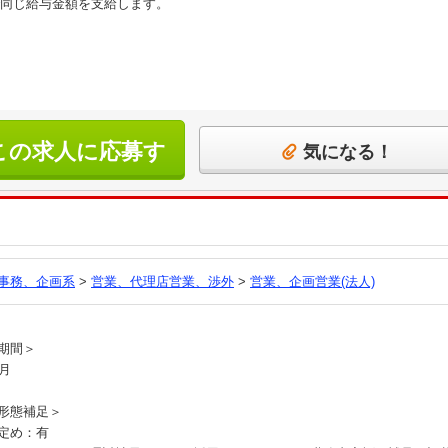
同じ給与金額を支給します。
この求人に応募す
気になる！
る
事務、企画系
>
営業、代理店営業、渉外
>
営業、企画営業(法人)
他
期間＞
ヶ月
形態補足＞
定め：有