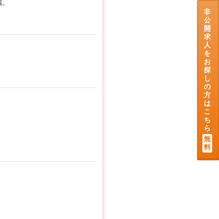
載。
非
公
開
求
人
を
お
探
し
の
方
は
こ
ち
ら
無
料