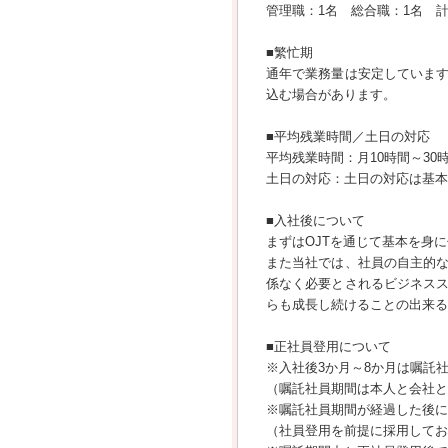
管理職：1名 総合職：1名 計
■繁忙期
通年で業務量は安定していま
込む場合があります。
■平均残業時間／土日の対応
平均残業時間：月10時間～30
土日の対応：土日の対応は基本
■入社後について
まずはOJTを通じて基本を身
また当社では、社員の自主的
係なく必要とされるビジネス
らも成長し続けることの出来る
■正社員登用について
※入社後3か月～8か月は嘱託
（嘱託社員期間は本人と会社と
※嘱託社員期間が経過した後に
（社員登用を前提に採用してお