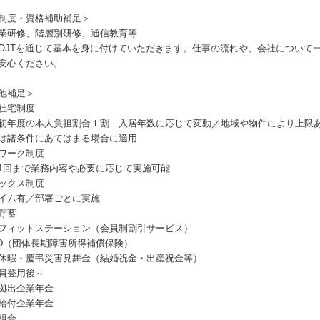
制度・資格補助補足＞
業研修、階層別研修、通信教育等
OJTを通じて基本を身に付けていただきます。仕事の流れや、会社について
安心ください。
他補足＞
社宅制度
初年度の本人負担割合１割 入居年数に応じて変動／地域や物件により上限
は諸条件にあてはまる場合に適用
ワーク制度
1回まで業務内容や必要に応じて実施可能
ックス制度
イム有／部署ごとに実施
貯蓄
フィットステーション（会員制割引サービス）
TD（団体長期障害所得補償保険）
休暇・慶弔災害見舞金（結婚祝金・出産祝金等）
員登用後～
拠出企業年金
給付企業年金
組合