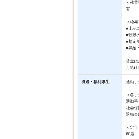
＜残業
有
＜給与
■上記
■転勤
■想定
■昇給
賃金は
月給(
待遇・福利厚生
通勤手
＜各手
通勤手
社会保
退職金
＜定年
60歳