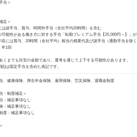
手当＞
補足＞
には諸手当、賞与、時間外手当（全社平均20時間）を含む
の可能性がある働き方に対する手当「転勤プレミアム手当【25,000円～】」
年収には賞与、20時間（全社平均）相当の残業代及び諸手当（通勤手当を除
：年1回
あくまでも目安の金額であり、選考を通じて上下する可能性があります。
月額)は固定手当を含めた表記です。
当、健康保険、厚生年金保険、雇用保険、労災保険、退職金制度
当・制度補足＞
当：補足事項なし
険：補足事項なし
制度：補足事項なし
＞