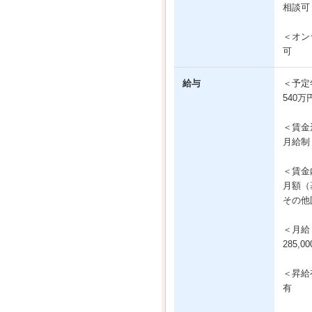
相談可
＜オン
可
給与
＜予定
540万
＜賃金
月給制
＜賃金
月額（基
その他固
＜月給
285,0
＜昇給
有