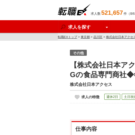
521,657
求人数
件（8/
転職EX
求人を探す
転職EXトップ
>
東京都
>
品川区
>
株式会社日本アクセ
その他
【株式会社日本ア
Gの食品専門商社◆
株式会社日本アクセス
求人の特徴
週休2日
土日祝
仕事内容