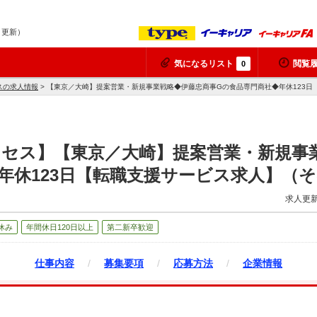
6 更新）
気になるリスト
閲覧
0
スの求人情報
> 【東京／大崎】提案営業・新規事業戦略◆伊藤忠商事Gの食品専門商社◆年休123日
クセス】【東京／大崎】提案営業・新規事
年休123日【転職支援サービス求人】（
求人更新
休み
年間休日120日以上
第二新卒歓迎
仕事内容
/
募集要項
/
応募方法
/
企業情報