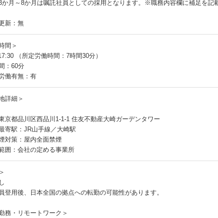
3か月～8か月は嘱託社員としての採用となります。※職務内容欄に補足を記
更新：無
時間＞
～17:30 （所定労働時間：7時間30分）
間：60分
労働有無：有
地詳細＞
東京都品川区西品川1-1-1 住友不動産大崎ガーデンタワー
最寄駅：JR山手線／大崎駅
煙対策：屋内全面禁煙
範囲：会社の定める事業所
＞
し
員登用後、日本全国の拠点への転勤の可能性があります。
勤務・リモートワーク＞