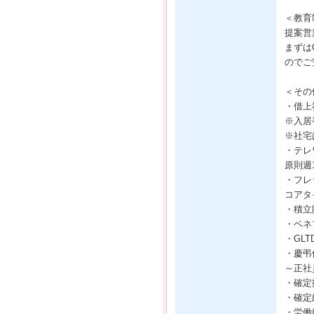
＜教育
提案営
まずは
のでご
＜その
・借上
※入居
※社宅
・テレ
原則週
・フレ
コアタ
・積立
・ベネ
・GL
・慶弔
～正社
・確定
・確定
・労働