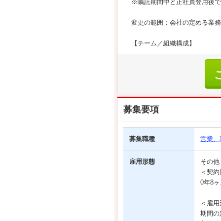
※嘱託期間中と正社員登用後で
変更の範囲：会社の定める業務
【チーム／組織構成】
募集要項
募集職種
営業、
雇用形態
その
＜契約
0年8
＜雇用
期間の