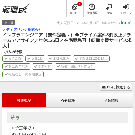
0
気になる
閲覧履歴
検索
ログイン
正社員
求人更新日：2026年5月21日
情報提供元
メディアリンク株式会社
インフラエンジニア（要件定義～）◆プライム案件8割以上／チ
ームでアサイン／年休125日／在宅勤務可【転職支援サービス求
人】
求人の特徴
女性活躍
週休2日
土日祝休み
年間休日120日以上
第二新卒歓迎
学歴不問
急募（締め切り間近）
転勤なし・勤務地限定
PCに転送する
募集概要
応募資格
企業情報
給与
＜予定年収＞
600万円～900万円