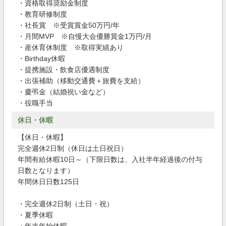
・資格取得奨励金制度
・教育研修制度
・社長賞 ※受賞賞金50万円/年
・月間MVP ※自慢大会優勝賞金1万円/月
・産休育休制度 ※取得実績あり
・Birthday休暇
・提携施設・飲食店優遇制度
・出張補助（移動交通費＋旅費を支給）
・慶弔金（結婚祝い金など）
・役職手当
休日・休暇
【休日・休暇】
完全週休2日制（休日は土日祝日）
年間有給休暇10日～（下限日数は、入社半年経過後の付与
日数となります）
年間休日日数125日
・完全週休2日制（土日・祝）
・夏季休暇