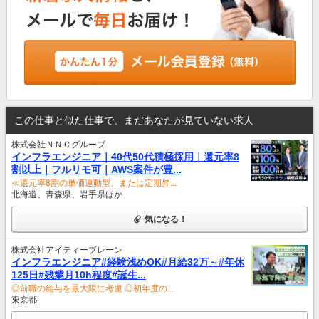
この仕事と似た仕事で、まだあなたが見ていない求人
株式会社ＮＮＣグループ
インフラエンジニア｜40代50代積極採用｜還元率8
割以上｜フルリモ可｜AWS案件が豊...
≪還元率8割の単価連動型、または定期昇...
北海道、青森県、岩手県ほか
気になる！
株式会社アイティーブレーン
インフラエンジニア#経験浅めOK#月給32万～#年休
125日#残業月10h程度#誕生...
◎前職の給与を最大限に考慮 ◎初年度の...
東京都