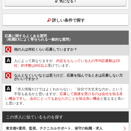
気になる！
詳しい条件で探す
応募に関するよくある質問
（転職EXによく寄せられる一般的な質問）
Q
他の人は何社くらい応募していますか？
A
人によって異なりますが、
内定をもらっている人の平均応募数は10
社、約半数は6社以上
受けています。
Q
なんとなくいいなとは思うけど、応募を悩んでるときは応募しない方
がいいですか？
A
「求人情報だけではよくわからない」「自分で大丈夫なのか」という
不安もあるかと思いますが、
応募して面接を受けるのは会社を知る良
い機会ですし、会社にとってもあなたのことを知る良い機会
と捉えると良い
と思います。
この求人に似ているものを探す
東京都×運用、監視、テクニカルサポート、保守の転職・求人