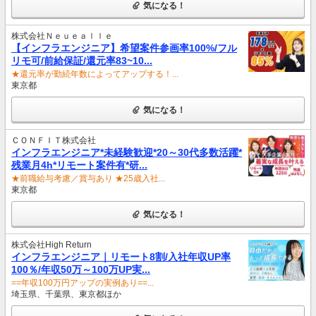
気になる！
株式会社Ｎｅｕｅａｌｌｅ
【インフラエンジニア】希望案件参画率100%/フル
リモ可/前給保証/還元率83~10...
★還元率が勤続年数によってアップする！...
東京都
気になる！
ＣＯＮＦＩＴ株式会社
インフラエンジニア*未経験歓迎*20～30代多数活躍*
残業月4h*リモート案件有*研...
★前職給与考慮／賞与あり ★25歳入社...
東京都
気になる！
株式会社High Return
インフラエンジニア｜リモート8割/入社年収UP率
100％/年収50万～100万UP実...
==年収100万円アップの実例あり==...
埼玉県、千葉県、東京都ほか