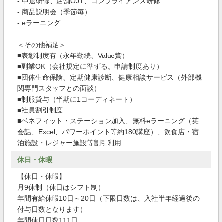
- 中途研修、店舗OJT、コンプライアンス研修
- 商品説明会（季節毎）
- eラーニング
＜その他補足＞
■表彰制度有（永年勤続、Value賞）
■副業OK（会社規定に準ずる。申請制度あり）
■団体生命保険、定期健康診断、健康相談サービス（外部機
関専門スタッフとの面談）
■制服貸与（半期に1コーディネート）
■社員割引制度
■ベネフィット・ステーション加入、無料eラーニング（英
会話、Excel、パワーポイント等約180講座）、飲食店・宿
泊施設・レジャー施設等割引利用
休日・休暇
【休日・休暇】
月9休制（休日はシフト制）
年間有給休暇10日～20日（下限日数は、入社半年経過後の
付与日数となります）
年間休日日数111日