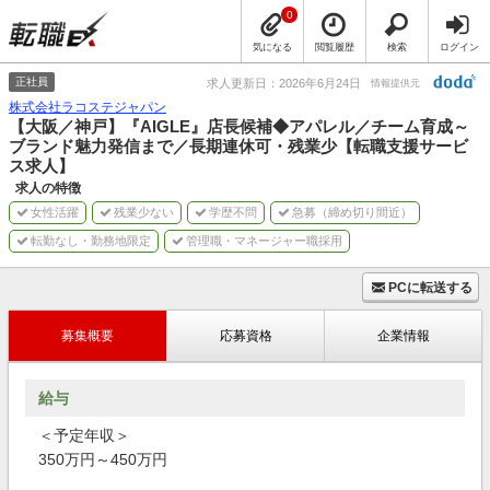
0
気になる
閲覧履歴
検索
ログイン
正社員
求人更新日：2026年6月24日
情報提供元
株式会社ラコステジャパン
【大阪／神戸】『AIGLE』店長候補◆アパレル／チーム育成～
ブランド魅力発信まで／長期連休可・残業少【転職支援サービ
ス求人】
求人の特徴
女性活躍
残業少ない
学歴不問
急募（締め切り間近）
転勤なし・勤務地限定
管理職・マネージャー職採用
PCに転送する
募集概要
応募資格
企業情報
給与
＜予定年収＞
350万円～450万円