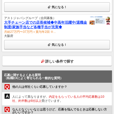
気になる！
アストジャパングループ（合同募集）
大手チェーン店での店長候補◆中高年活躍中/退職金
制度/家族手当など各種手当が充実◆
月給27万円〜37万円＋賞与年2回 ※...
大阪府
気になる！
詳しい条件で探す
応募に関するよくある質問
（転職EXによく寄せられる一般的な質問）
Q
他の人は何社くらい応募していますか？
A
人によって異なりますが、
内定をもらっている人の平均応募数は10
社、約半数は6社以上
受けています。
Q
なんとなくいいなとは思うけど、応募を悩んでるときは応募しない方
がいいですか？