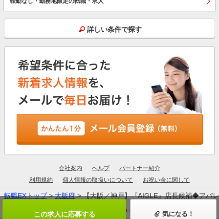
転勤なし・勤務地限定の転職・求人
詳しい条件で探す
会社案内
ヘルプ
パートナー紹介
利用規約
個人情報の取扱いについて
お祝い金に関して
転職EXトップ
>
大阪府
> 【大阪／神戸】『AIGLE』店長候補◆
厚生労働大臣許可：13-ユ-305190
この求人に応募する
気になる！