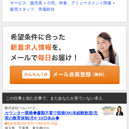
サービス、販売系
>
小売、外食、アミューズメント関連
>
販売スタッフ、売場担当
この仕事と似た仕事で、まだあなたが見ていない求人
株式会社ベルパーク
カウンター業務◆書類不要で面接OK/未経験歓迎/充
実の教育体制/月9~10日休み◆
■想定年収300万円〜566万円 月給...
埼玉県、千葉県、東京都ほか