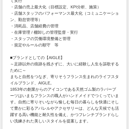
て実行
・店舗の売上最大化（目標設定、KPI分析、施策）
・店舗スタッフのパフォーマンス最大化（コミュニケーショ
ン、勤怠管理等）
・消耗品、店舗経費の管理
・在庫管理 / 棚卸しの管理監督・実行
・スタッフの労働環境整備と管理
・規定やルールの順守 等
■ブランドとしての【AIGLE】
～足跡以外の痕跡を残さずに、大いに経験し人生を謳歌する
ために～
まちと自然をつなぎ、寄りそうフランス生まれのライフスタ
イルブランド、AIGLE。
1853年の創業からのアイコンである天然ゴム製のラバーブ
ーツはいまもフランスの職人がハンドメイドでつくっていま
す。自然に寄りそいながら愉しむ毎日の暮らしを快適にそし
て豊かに彩るアパレルやアクセサリーは、どんな天候でも活
躍する高い機能と耐久性を備え、かつフレンチブランドらし
い洗練された美しいスタイルを提案します。