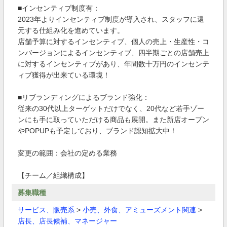
■インセンティブ制度有：
2023年よりインセンティブ制度が導入され、スタッフに還
元する仕組み化を進めています。
店舗予算に対するインセンティブ、個人の売上・生産性・コ
ンバージョンによるインセンティブ、四半期ごとの店舗売上
に対するインセンティブがあり、年間数十万円のインセンテ
ィブ獲得が出来ている環境！
■リブランディングによるブランド強化：
従来の30代以上ターゲットだけでなく、20代など若手ゾー
ンにも手に取っていただける商品も展開。また新店オープン
やPOPUPも予定しており、ブランド認知拡大中！
変更の範囲：会社の定める業務
【チーム／組織構成】
募集職種
サービス、販売系
>
小売、外食、アミューズメント関連
>
店長、店長候補、マネージャー