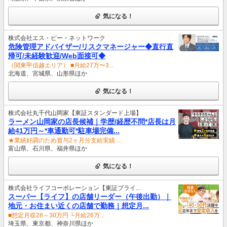
気になる！
株式会社エス・ピー・ネットワーク
危険管理アドバイザー/リスクマネージャー◆直行直
帰可/未経験歓迎/Web面接可◆
（関東甲信越エリア） ■月給27万〜3...
北海道、宮城県、山形県ほか
気になる！
株式会社丸千代山岡家【東証スタンダード上場】
ラーメン山岡家の店長候補｜学歴/経歴不問*店長は月
給41万円～*車通勤可*駐車場完備...
★業績好調のため賞与2ヶ月分支給実績 ...
富山県、石川県、福井県ほか
気になる！
株式会社ライフコーポレーション【東証プライ...
スーパー【ライフ】の店舗リーダー（午後出勤）｜
地元・お住まい近くの店舗で勤務｜想定月...
■想定月収28～30万円 └月給26万...
埼玉県、東京都、神奈川県ほか