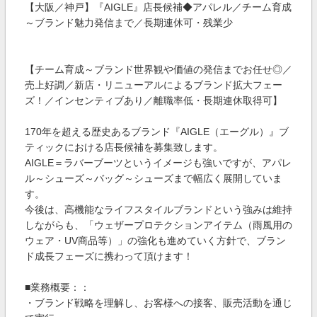
【大阪／神戸】『AIGLE』店長候補◆アパレル／チーム育成
～ブランド魅力発信まで／長期連休可・残業少
【チーム育成～ブランド世界観や価値の発信までお任せ◎／
売上好調／新店・リニューアルによるブランド拡大フェー
ズ！／インセンティブあり／離職率低・長期連休取得可】
170年を超える歴史あるブランド『AIGLE（エーグル）』ブ
ティックにおける店長候補を募集致します。
AIGLE＝ラバーブーツというイメージも強いですが、アパレ
ル～シューズ～バッグ～シューズまで幅広く展開していま
す。
今後は、高機能なライフスタイルブランドという強みは維持
しながらも、「ウェザープロテクションアイテム（雨風用の
ウェア・UV商品等）」の強化も進めていく方針で、ブラン
ド成長フェーズに携わって頂けます！
■業務概要：：
・ブランド戦略を理解し、お客様への接客、販売活動を通じ