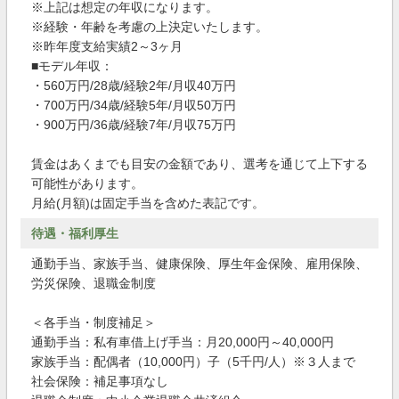
※上記は想定の年収になります。
※経験・年齢を考慮の上決定いたします。
※昨年度支給実績2～3ヶ月
■モデル年収：
・560万円/28歳/経験2年/月収40万円
・700万円/34歳/経験5年/月収50万円
・900万円/36歳/経験7年/月収75万円
賃金はあくまでも目安の金額であり、選考を通じて上下する
可能性があります。
月給(月額)は固定手当を含めた表記です。
待遇・福利厚生
通勤手当、家族手当、健康保険、厚生年金保険、雇用保険、
労災保険、退職金制度
＜各手当・制度補足＞
通勤手当：私有車借上げ手当：月20,000円～40,000円
家族手当：配偶者（10,000円）子（5千円/人）※３人まで
社会保険：補足事項なし