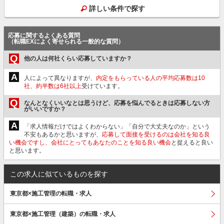
詳しい条件で探す
応募に関するよくある質問
（転職EXによく寄せられる一般的な質問）
Q
他の人は何社くらい応募していますか？
A
人によって異なりますが、
内定をもらっている人の平均応募数は10
社、約半数は6社以上
受けています。
Q
なんとなくいいなとは思うけど、応募を悩んでるときは応募しない方
がいいですか？
A
「求人情報だけではよくわからない」「自分で大丈夫なのか」という
不安もあるかと思いますが、
応募して面接を受けるのは会社を知る良
い機会ですし、会社にとってもあなたのことを知る良い機会
と捉えると良い
と思います。
この求人に似ているものを探す
東京都×施工管理の転職・求人
東京都×施工管理（建築）の転職・求人